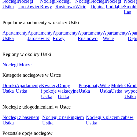
Noclegi
Noclegi
Noclegi
Noclegi
Noclegi
Noclegi
Noclegi
Nocleg
Ustka
Jarosławiec
Rowy
Rusinowo
Wicie
Dębina
Poddąbie
Smołdz
Las
Popularne apartamenty w okolicy Ustki
Apartamenty
Apartamenty
Apartamenty
Apartamenty
Apartamenty
Apar
Ustka
Jarosławiec
Rowy
Rusinowo
Wicie
Dęb
Regiony w okolicy Ustki
Noclegi Morze
Kategorie noclegowe w Ustce
Domki
Apartamenty
Kwatery
Domy
Pensjonaty
Wille
Motele
Ośrod
Ustka
Ustka
i pokoje
wakacyjne
Ustka
Ustka
Ustka
wypo
Ustka
Ustka
Ustka
Noclegi z udogodnieniami w Ustce
Noclegi z basenem
Noclegi z parkingiem
Noclegi z placem zabaw
Ustka
Ustka
Ustka
Pozostałe opcje noclegów