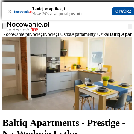
Taniej w aplikacji
×
OTWÓRZ
Nawet 20% zniżki po zalogowaniu
Nocowanie.pl
Noclegi
Noclegi Ustka
Apartamenty Ustka
Baltiq Apart
Baltiq Apartments - Prestige -
Na Wydmie Ustka