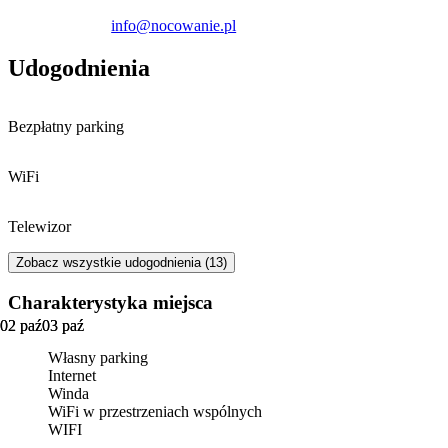
info@nocowanie.pl
Udogodnienia
Bezpłatny parking
WiFi
Telewizor
Zobacz wszystkie udogodnienia (13)
Charakterystyka miejsca
02 paź
02 paź
03 paź
03 paź
Własny parking
Internet
Winda
WiFi w przestrzeniach wspólnych
WIFI