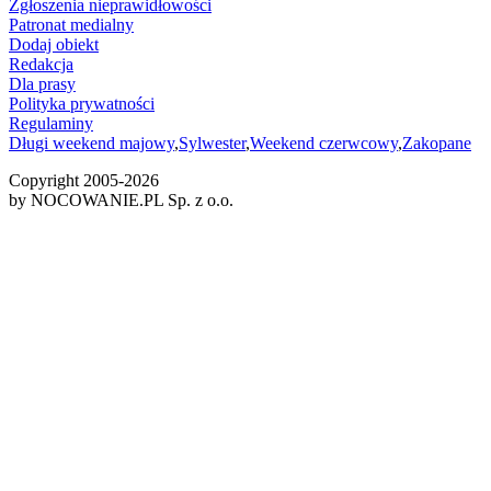
Zgłoszenia nieprawidłowości
Patronat medialny
Dodaj obiekt
Redakcja
Dla prasy
Polityka prywatności
Regulaminy
Długi weekend majowy
,
Sylwester
,
Weekend czerwcowy
,
Zakopane
Copyright 2005-
2026
by NOCOWANIE.PL Sp. z o.o.