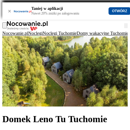
Taniej w aplikacji
×
OTWÓRZ
Nawet 20% zniżki po zalogowaniu
Nocowanie.pl
Noclegi
Noclegi Tuchomie
Domy wakacyjne Tuchomie
Domek Leno Tu Tuchomie