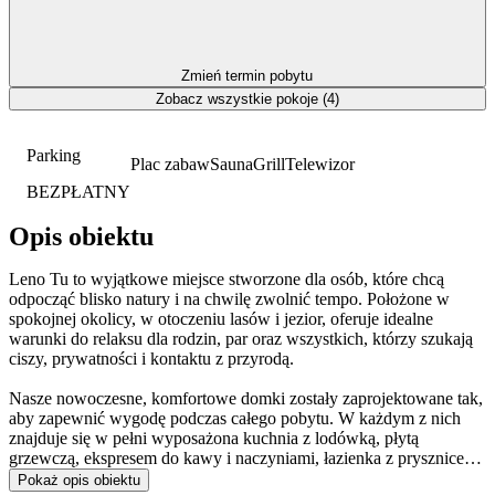
Zmień termin pobytu
Zobacz wszystkie pokoje (4)
Parking
Plac zabaw
Sauna
Grill
Telewizor
BEZPŁATNY
Opis obiektu
Leno Tu to wyjątkowe miejsce stworzone dla osób, które chcą
odpocząć blisko natury i na chwilę zwolnić tempo. Położone w
spokojnej okolicy, w otoczeniu lasów i jezior, oferuje idealne
warunki do relaksu dla rodzin, par oraz wszystkich, którzy szukają
ciszy, prywatności i kontaktu z przyrodą.
Nasze nowoczesne, komfortowe domki zostały zaprojektowane tak,
aby zapewnić wygodę podczas całego pobytu. W każdym z nich
znajduje się w pełni wyposażona kuchnia z lodówką, płytą
grzewczą, ekspresem do kawy i naczyniami, łazienka z prysznicem i
ręcznikami, przytulna sypialnia z wygodnym łóżkiem oraz
Pokaż opis obiektu