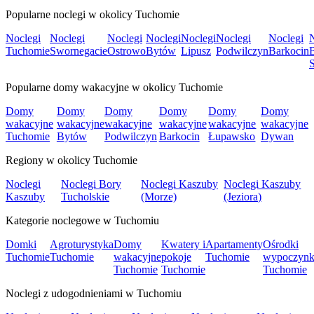
Popularne noclegi w okolicy Tuchomie
Noclegi
Noclegi
Noclegi
Noclegi
Noclegi
Noclegi
Noclegi
Tuchomie
Swornegacie
Ostrowo
Bytów
Lipusz
Podwilczyn
Barkocin
S
Popularne domy wakacyjne w okolicy Tuchomie
Domy
Domy
Domy
Domy
Domy
Domy
wakacyjne
wakacyjne
wakacyjne
wakacyjne
wakacyjne
wakacyjne
Tuchomie
Bytów
Podwilczyn
Barkocin
Łupawsko
Dywan
Regiony w okolicy Tuchomie
Noclegi
Noclegi Bory
Noclegi Kaszuby
Noclegi Kaszuby
Kaszuby
Tucholskie
(Morze)
(Jeziora)
Kategorie noclegowe w Tuchomiu
Domki
Agroturystyka
Domy
Kwatery i
Apartamenty
Ośrodki
Tuchomie
Tuchomie
wakacyjne
pokoje
Tuchomie
wypoczyn
Tuchomie
Tuchomie
Tuchomie
Noclegi z udogodnieniami w Tuchomiu