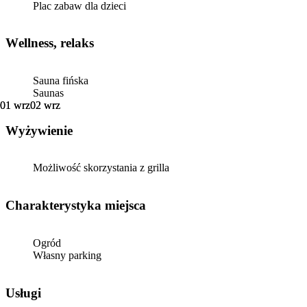
Plac zabaw dla dzieci
Wellness, relaks
Sauna fińska
Saunas
01 wrz
01 wrz
02 wrz
02 wrz
Wyżywienie
Możliwość skorzystania z grilla
Charakterystyka miejsca
Ogród
Własny parking
Usługi