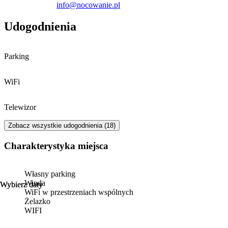
info@nocowanie.pl
Udogodnienia
Parking
WiFi
Telewizor
Zobacz wszystkie udogodnienia (18)
Charakterystyka miejsca
Własny parking
Winda
Wybierz daty
Wybierz daty
WiFi w przestrzeniach wspólnych
Żelazko
WIFI