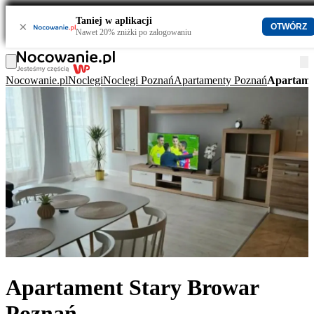
Taniej w aplikacji
×
OTWÓRZ
Nawet 20% zniżki po zalogowaniu
Nocowanie.pl
Noclegi
Noclegi Poznań
Apartamenty Poznań
Apartame
Apartament Stary Browar
Poznań