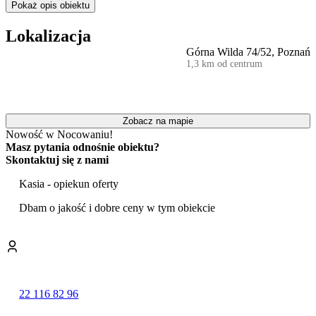
zapewniono ręczniki i pościel.
Pokaż opis obiektu
W pobliżu obiektu Apartament Stary Browar znajdują się liczne
Lokalizacja
atrakcje, takie jak Stary Browar, Filharmonia i Kościół pw.
Górna Wilda 74/52, Poznań
Świętego Stanisława. Lotnisko Lotnisko Poznań-Ławica znajduje
1,3 km od centrum
się 7 km od obiektu.
Zobacz na mapie
Nowość w Nocowaniu!
Masz pytania odnośnie obiektu?
Skontaktuj się z nami
Kasia - opiekun oferty
Dbam o jakość i dobre ceny w tym obiekcie
22 116 82 96