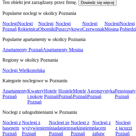
Ten obiekt jest zarządzany przez firmę.
Dowiedz się więcej
Popularne noclegi w okolicy Poznania
Noclegi
Noclegi
Noclegi
Noclegi
Noclegi
Noclegi
Noclegi
Poznań
Rokietnica
Oborniki
Puszczykowo
Czerwonak
Mosina
Pobiedz
Popularne apartamenty w okolicy Poznania
Apartamenty Poznań
Apartamenty Mosina
Regiony w okolicy Poznania
Noclegi Wielkopolska
Kategorie noclegowe w Poznaniu
Apartamenty
Kwatery
Hotele
Hostele
Motele
Agroturystyka
Pensjonaty
Poznań
i pokoje
Poznań
Poznań
Poznań
Poznań
Poznań
Poznań
Noclegi z udogodnieniami w Poznaniu
Noclegi z
Noclegi z
Noclegi ze
Noclegi z
Noclegi z
Noclegi
basenem
wyżywieniem
śniadaniem
parkingiem
placem
z jacuzzi
Poznań
Poznań
Poznań
Poznań
zabaw
Poznań