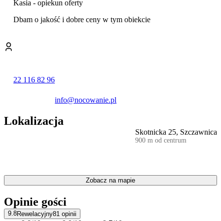
Kluszkowcach czy Palenica w Szczawnicy są sztucznie naśnieżane
Kasia - opiekun oferty
i oświetlone. Warto odwiedzić również zabytkowy grywałdzki
Dbam o jakość i dobre ceny w tym obiekcie
kościółek z XV wieku z konstrukcja zrębowa; z zewnątrz obity
gontem i uznawany za najpiękniejszy tego typu obiekt w Pieninach
22 116 82 96
info@nocowanie.pl
Lokalizacja
Skotnicka 25, Szczawnica
900 m od centrum
Zobacz na mapie
Opinie gości
9.8
Rewelacyjny
81
opinii