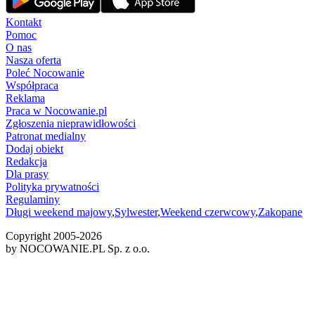
Kontakt
Pomoc
O nas
Nasza oferta
Poleć Nocowanie
Współpraca
Reklama
Praca w Nocowanie.pl
Zgłoszenia nieprawidłowości
Patronat medialny
Dodaj obiekt
Redakcja
Dla prasy
Polityka prywatności
Regulaminy
Długi weekend majowy
,
Sylwester
,
Weekend czerwcowy
,
Zakopane
Copyright 2005-
2026
by NOCOWANIE.PL Sp. z o.o.