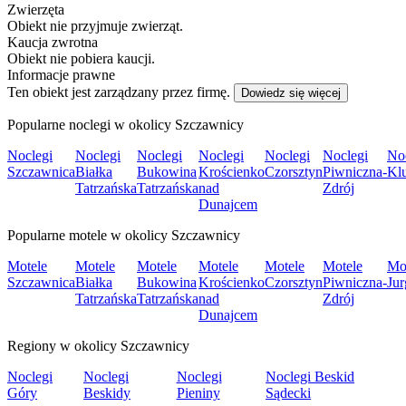
Zwierzęta
Obiekt nie przyjmuje zwierząt.
Kaucja zwrotna
Obiekt nie pobiera kaucji.
Informacje prawne
Ten obiekt jest zarządzany przez firmę.
Dowiedz się więcej
Popularne noclegi w okolicy Szczawnicy
Noclegi
Noclegi
Noclegi
Noclegi
Noclegi
Noclegi
No
Szczawnica
Białka
Bukowina
Krościenko
Czorsztyn
Piwniczna-
Kl
Tatrzańska
Tatrzańska
nad
Zdrój
Dunajcem
Popularne motele w okolicy Szczawnicy
Motele
Motele
Motele
Motele
Motele
Motele
Mo
Szczawnica
Białka
Bukowina
Krościenko
Czorsztyn
Piwniczna-
Ju
Tatrzańska
Tatrzańska
nad
Zdrój
Dunajcem
Regiony w okolicy Szczawnicy
Noclegi
Noclegi
Noclegi
Noclegi Beskid
Góry
Beskidy
Pieniny
Sądecki