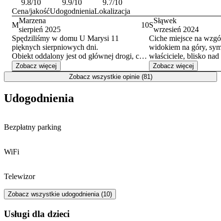
9.8
/10
9.9
/10
9.7
/10
Cena/jakość
Udogodnienia
Lokalizacja
Marzena
Słąwek
M
10
S
sierpień 2025
wrzesień 2024
Spędziliśmy w domu U Marysi 11
Ciche miejsce na wzgó
pięknych sierpniowych dni.
widokiem na góry, sym
Obiekt oddalony jest od głównej drogi, co
właściciele, blisko nad
pozwoliło odpocząć zmęczonej psychice.
plac zabaw i duży ogr
Zobacz więcej
Zobacz więcej
Duży, pięknie zadbany ogród dawał
poleżeć na leżakach ,p
Zobacz wszystkie opinie (81)
wytchnienie w upalne dni, a nocą
zadbany i czysty obiekt
umożliwiał obserwację nieba. Miłośnicy
Udogodnienia
ptaków mogą w ogrodzie obserwować
dzięcioły i wiele innych gatunków. Przy
obiekcie jest duży bezpieczny parking dla
Bezpłatny parking
aut, a rowery można przechować w
przygotowanym dla nich pomieszczeniu.
Mili Gospodarze bardzo dbają o dobre
WiFi
samopoczucie swoich gości. Cały obiekt
jest bardzo estetyczny i czysty. Dziękujemy
za gościnność i serdecznie pozdrawiamy z
Telewizor
Krosna - Marzena i Wojciech
Zobacz wszystkie udogodnienia (10)
usługi dla dzieci