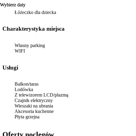
Wybierz daty
Wybierz daty
Łóżeczko dla dziecka
Charakterystyka miejsca
Własny parking
WIFI
Usługi
Balkon/taras
Lodówka
Z telewizorem LCD/plazmą
Czajnik elektryczny
Wieszaki na ubrania
Akcesoria kuchenne
Płyta grzejna
Oferty noclegów