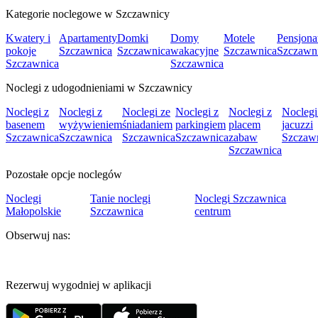
Kategorie noclegowe w Szczawnicy
Kwatery i
Apartamenty
Domki
Domy
Motele
Pensjona
pokoje
Szczawnica
Szczawnica
wakacyjne
Szczawnica
Szczawn
Szczawnica
Szczawnica
Noclegi z udogodnieniami w Szczawnicy
Noclegi z
Noclegi z
Noclegi ze
Noclegi z
Noclegi z
Noclegi
basenem
wyżywieniem
śniadaniem
parkingiem
placem
jacuzzi
Szczawnica
Szczawnica
Szczawnica
Szczawnica
zabaw
Szczaw
Szczawnica
Pozostałe opcje noclegów
Noclegi
Tanie noclegi
Noclegi Szczawnica
Małopolskie
Szczawnica
centrum
Obserwuj nas:
Rezerwuj wygodniej w aplikacji