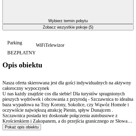
Wybierz termin pobytu
Zobacz wszystkie pokoje (5)
Parking
WiFi
Telewizor
BEZPŁATNY
Opis obiektu
Nasza oferta skierowana jest dla gości indywidualnych na aktywny
całoroczny wypoczynek
U nas każdy znajdzie cos dla siebie! Dla turystów spragnionych
pieszych wędrówek i obcowania z przyrodą - Szczawnica to idealna
baza wypadowa na Trzy Korony, Sokolice, czy Wąwóz Homole i
oczywiście największą atrakcję Pienin, spływ Dunajcem .
Szczawnica posiada tez doskonałe połączenia autobusowe z
Krościenkiem i Zakopanem, a do przejścia granicznego ze Słowacją
jest około 10 km. To także raj dla narciarzy. Pobliskie stacje
Pokaż opis obiektu
narciarskie tj. Polana Sosny w Niedzicy, Czorsztyn Ski w