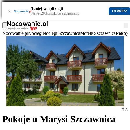
Taniej w aplikacji
×
OTWÓRZ
Nawet 20% zniżki po zalogowaniu
Nocowanie.pl
Noclegi
Noclegi Szczawnica
Motele Szczawnica
Pokoje
9.8
Pokoje u Marysi Szczawnica