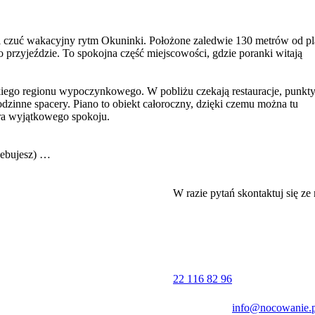
i czuć wakacyjny rytm Okuninki. Położone zaledwie 130 metrów od pl
o przyjeździe. To spokojna część miejscowości, gdzie poranki witają
skiego regionu wypoczynkowego. W pobliżu czekają restauracje, punkt
dzinne spacery. Piano to obiekt całoroczny, dzięki czemu można tu
era wyjątkowego spokoju.
zebujesz)
 komfortowo o każdej porze roku. Na miejscu czeka:
W razie pytań skontaktuj się ze
esiące
22 116 82 96
info@nocowanie.p