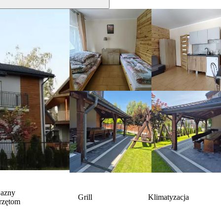
jazny
Grill
Klimatyzacja
rzętom