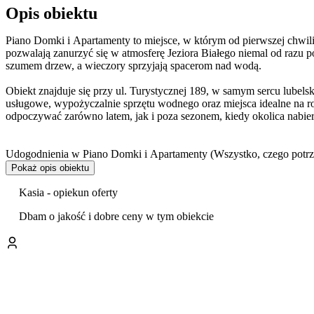
Opis obiektu
Piano Domki i Apartamenty to miejsce, w którym od pierwszej chwil
pozwalają zanurzyć się w atmosferę Jeziora Białego niemal od razu p
szumem drzew, a wieczory sprzyjają spacerom nad wodą.
Obiekt znajduje się przy ul. Turystycznej 189, w samym sercu lubel
usługowe, wypożyczalnie sprzętu wodnego oraz miejsca idealne na ro
odpoczywać zarówno latem, jak i poza sezonem, kiedy okolica nabi
Udogodnienia w Piano Domki i Apartamenty (Wszystko, czego potr
Piano oferuje udogodnienia, które pozwalają poczuć się swobodnie i
Pokaż opis obiektu
Darmowe Wi-Fi
Kasia - opiekun oferty
Klimatyzacja i ogrzewanie – idealne na upalne lato i chłodniejsze mi
Dbam o jakość i dobre ceny w tym obiekcie
Darmowy parking
Aneksy kuchenne w apartamentach
Akceptacja zwierząt – możesz zabrać ze sobą swojego pupila
Dostępność dla osób z niepełnosprawnością
Bliskość komunikacji miejskiej
Altana, miejsce na ognisko i grill – idealne na wspólne wieczory
Plac zabaw dla dzieci