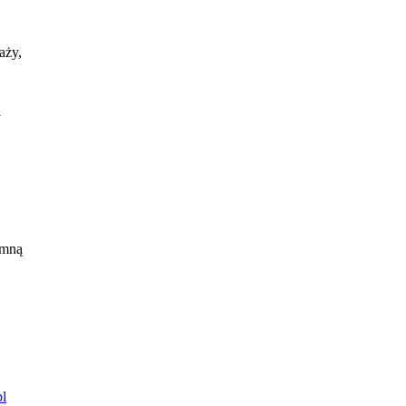
aży,
y
 mną
l