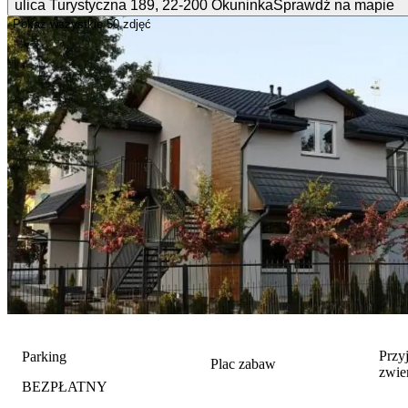
ulica Turystyczna
189
,
22-200
Okuninka
Sprawdź na mapie
Pokaż wszystkie
50 zdjęć
Przy
Parking
Plac zabaw
zwie
BEZPŁATNY