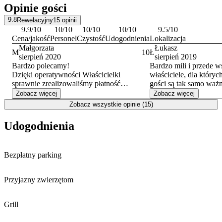
Opinie gości
9.8
Rewelacyjny
15
opinii
9.9
/10
10
/10
10
/10
10
/10
9.5
/10
Cena/jakość
Personel
Czystość
Udogodnienia
Lokalizacja
Małgorzata
Łukasz
M
10
Ł
sierpień 2020
sierpień 2019
Bardzo polecamy!
Bardzo mili i przede w
Dzięki operatywności Właścicielki
właściciele, dla który
sprawnie zrealizowaliśmy płatność
gości są tak samo waż
BONEM TURYSTYCZMYM od
prywatne. Warunki dom
Zobacz więcej
Zobacz więcej
pierwszych dni jego funkcjonowania.
przyjemną atmosferę.
Zobacz wszystkie opinie (15)
Miejsce godne polecenia szczególnie
pozostawienie rowerów
osobom chcącym wypocząć z dala od
ogólnodostępny aneks 
Udogodnienia
zgiełku. Spokojna okolica z dogodnym
mini aneks na górze do
dojściem do plaży. Pokoje czyste, mają w
największy, ale nie st
wyposażeniu wszystko co potrzebne,
problemu w czasie 3-d
Bezpłatny parking
dostep do kuchni i przytulnegoogrodu z
Pozdrawiam.
grillem. Bardzo mila i uczynna Właścicielka
obiektu.
Przyjazny zwierzętom
Grill