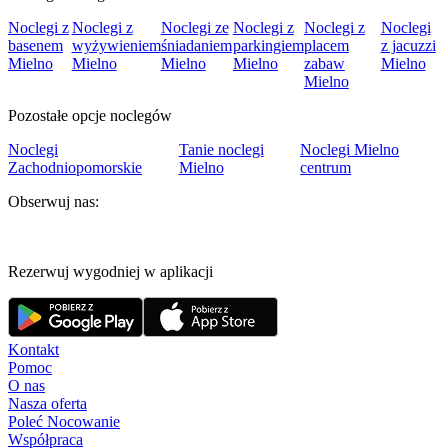
Noclegi z
Noclegi z
Noclegi ze
Noclegi z
Noclegi z
Noclegi
basenem
wyżywieniem
śniadaniem
parkingiem
placem
z jacuzzi
Mielno
Mielno
Mielno
Mielno
zabaw
Mielno
Mielno
Pozostałe opcje noclegów
Noclegi
Tanie noclegi
Noclegi Mielno
Zachodniopomorskie
Mielno
centrum
Obserwuj nas:
Rezerwuj wygodniej w aplikacji
Kontakt
Pomoc
O nas
Nasza oferta
Poleć Nocowanie
Współpraca