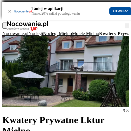
Taniej w aplikacji
×
OTWÓRZ
Nawet 20% zniżki po zalogowaniu
Nocowanie.pl
Noclegi
Noclegi Mielno
Motele Mielno
Kwatery Prywat
9.8
Kwatery Prywatne Lktur
Mielno