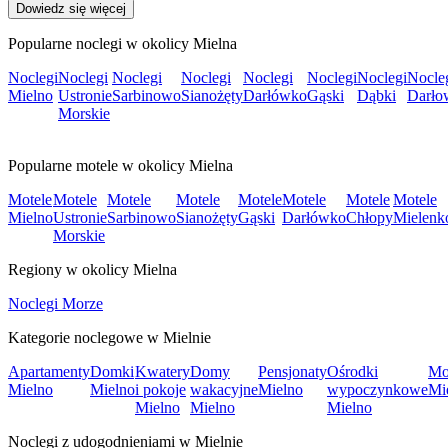
Dowiedz się więcej
Popularne noclegi w okolicy Mielna
Noclegi
Noclegi
Noclegi
Noclegi
Noclegi
Noclegi
Noclegi
Nocle
Mielno
Ustronie
Sarbinowo
Sianożęty
Darłówko
Gąski
Dąbki
Darło
Morskie
Popularne motele w okolicy Mielna
Motele
Motele
Motele
Motele
Motele
Motele
Motele
Motele
Mielno
Ustronie
Sarbinowo
Sianożęty
Gąski
Darłówko
Chłopy
Mielenk
Morskie
Regiony w okolicy Mielna
Noclegi Morze
Kategorie noclegowe w Mielnie
Apartamenty
Domki
Kwatery
Domy
Pensjonaty
Ośrodki
Mo
Mielno
Mielno
i pokoje
wakacyjne
Mielno
wypoczynkowe
Mi
Mielno
Mielno
Mielno
Noclegi z udogodnieniami w Mielnie