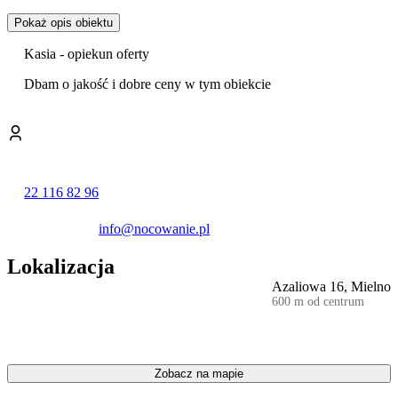
Każdy pokój wyposażony jest w czajnik, lodówkę, komplet naczyń.
Pokaż opis obiektu
Kasia - opiekun oferty
Dbam o jakość i dobre ceny w tym obiekcie
22 116 82 96
info@nocowanie.pl
Lokalizacja
Azaliowa 16, Mielno
600 m od centrum
Zobacz na mapie