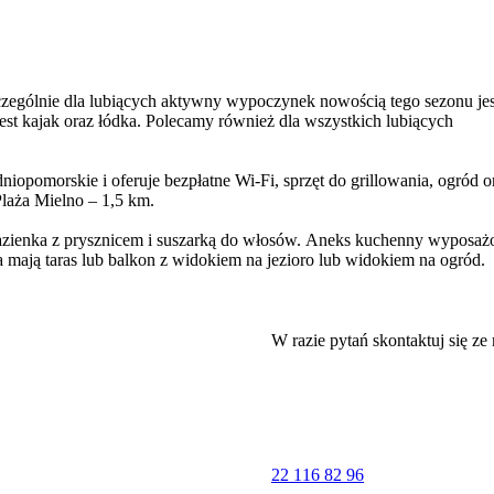
zególnie dla lubiących aktywny wypoczynek nowością tego sezonu jes
st kajak oraz łódka. Polecamy również dla wszystkich lubiących
iopomorskie i oferuje bezpłatne Wi-Fi, sprzęt do grillowania, ogród o
Plaża Mielno – 1,5 km.
 łazienka z prysznicem i suszarką do włosów. Aneks kuchenny wyposaż
 mają taras lub balkon z widokiem na jezioro lub widokiem na ogród.
jakarstwa.
eg – 43 km. Lotnisko Lotnisko Szczecin-Goleniów znajduje się 141 k
W razie pytań skontaktuj się ze
22 116 82 96