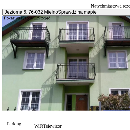
Natychmiastowa rez
Jeziorna
6
,
76-032
Mielno
Sprawdź na mapie
Pokaż wszystkie
125 zdjęć
Parking
WiFi
Telewizor