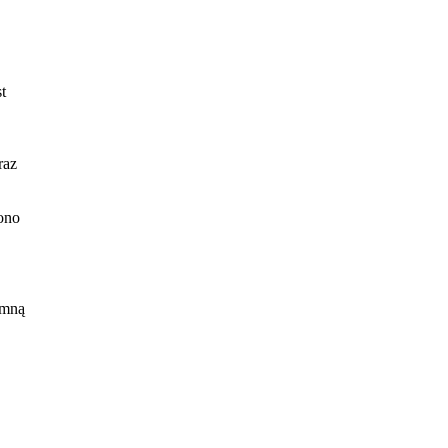
t
raz
ono
m
 mną