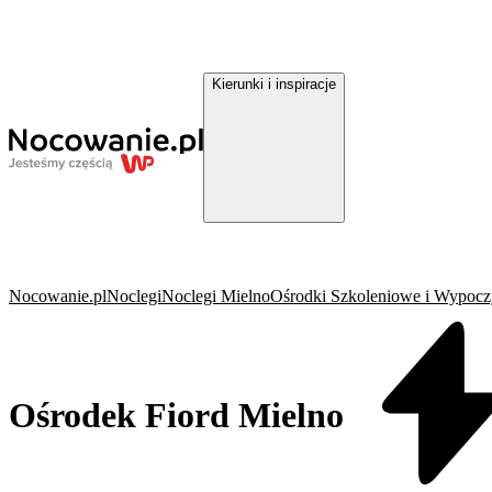
Kierunki i inspiracje
Nocowanie.pl
Noclegi
Noclegi Mielno
Ośrodki Szkoleniowe i Wypoc
Ośrodek Fiord Mielno