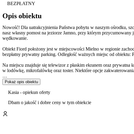
BEZPŁATNY
Opis obiektu
Nowość! Dla uatrakcyjnienia Państwa pobytu w naszym ośrodku, szc
nasz własny pomost na jeziorze Jamno, przy którym przycumowany je
wędkowanie.
Obiekt Fiord położony jest w miejscowości Mielno w regionie zachodn
bezpłatny prywatny parking. Odległość ważnych miejsc od obiektu: 
Na miejscu znajduje się telewizor z płaskim ekranem oraz prywatna
w lodówkę, mikrofalówkę oraz toster. Niektóre opcje zakwaterowania
Okolica cieszy się popularnością wśród miłośników wędkarstwa i ka
Pokaż opis obiektu
Odległość ważnych miejsc od obiektu: Ratusz – 42 km, PKP Kołobrz
Kasia - opiekun oferty
od obiektu.
Dbam o jakość i dobre ceny w tym obiekcie
Zwierzęta akceptowane po konsultacji!