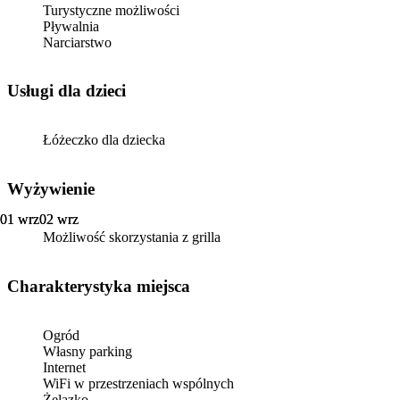
Turystyczne możliwości
Pływalnia
Narciarstwo
usługi dla dzieci
Łóżeczko dla dziecka
Wyżywienie
01 wrz
01 wrz
02 wrz
02 wrz
Możliwość skorzystania z grilla
Charakterystyka miejsca
Ogród
Własny parking
Internet
WiFi w przestrzeniach wspólnych
Żelazko