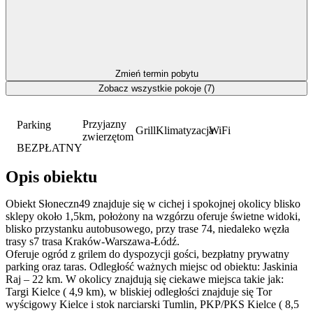
Zmień termin pobytu
Zobacz wszystkie pokoje (7)
Przyjazny
Parking
Grill
Klimatyzacja
WiFi
zwierzętom
BEZPŁATNY
Opis obiektu
Obiekt Słoneczn49 znajduje się w cichej i spokojnej okolicy blisko
sklepy około 1,5km, położony na wzgórzu oferuje świetne widoki,
blisko przystanku autobusowego, przy trase 74, niedaleko węzła
trasy s7 trasa Kraków-Warszawa-Łódź.
Oferuje ogród z grilem do dyspozycji gości, bezpłatny prywatny
parking oraz taras. Odległość ważnych miejsc od obiektu: Jaskinia
Raj – 22 km. W okolicy znajdują się ciekawe miejsca takie jak:
Targi Kielce ( 4,9 km), w bliskiej odległości znajduje się Tor
wyścigowy Kielce i stok narciarski Tumlin, PKP/PKS Kielce ( 8,5