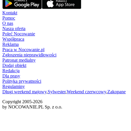
Kontakt
Pomoc
O nas
Nasza oferta
Poleć Nocowanie
Współpraca
Reklama
Praca w Nocowanie.pl
Zgłoszenia nieprawidłowości
Patronat medialny
Dodaj obiekt
Redakcja
Dla prasy
Polityka prywatności
Regulaminy
Długi weekend majowy
,
Sylwester
,
Weekend czerwcowy
,
Zakopane
Copyright 2005-
2026
by NOCOWANIE.PL Sp. z o.o.