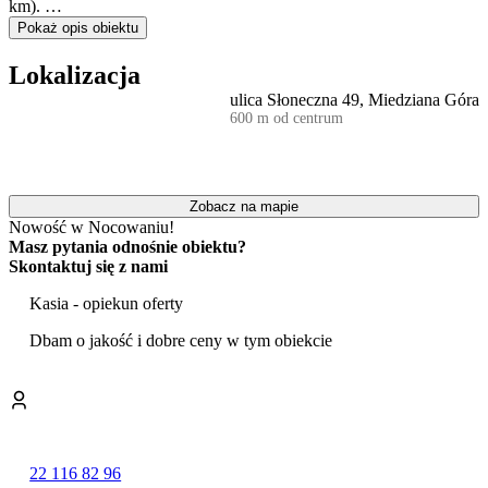
km).
Położenie obiektu blisko lasu zapewni gością relaks i wypoczynek.
Pokaż opis obiektu
Okolica obfituje w gęstą sieć szlaków pieszych i rowerowych.
Zróżnicowane ukształtowanie terenu stwarza świetne warunki do
Lokalizacja
uprawiania turystyki, nordic walkingu czy sportów zimowych.
ulica Słoneczna 49, Miedziana Góra
600 m od centrum
Zobacz na mapie
Nowość w Nocowaniu!
Masz pytania odnośnie obiektu?
Skontaktuj się z nami
Kasia - opiekun oferty
Dbam o jakość i dobre ceny w tym obiekcie
22 116 82 96