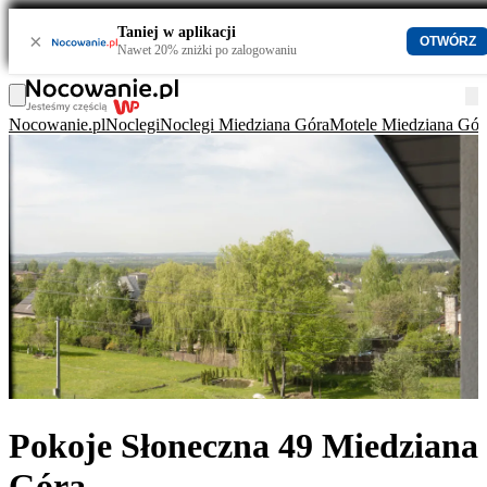
Taniej w aplikacji
×
OTWÓRZ
Nawet 20% zniżki po zalogowaniu
Nocowanie.pl
Noclegi
Noclegi Miedziana Góra
Motele Miedziana Gór
Pokoje Słoneczna 49 Miedziana
Góra