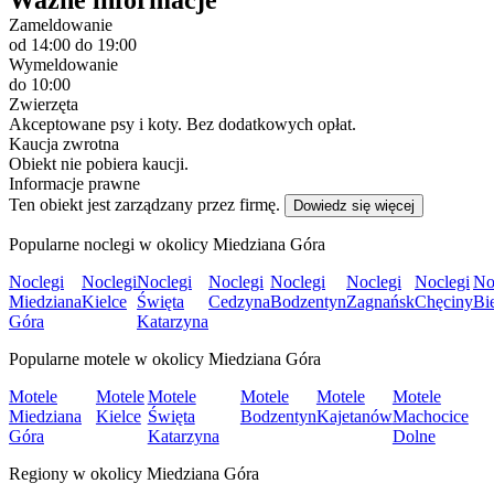
Zameldowanie
od 14:00
do 19:00
Wymeldowanie
do 10:00
Zwierzęta
Akceptowane psy i koty. Bez dodatkowych opłat.
Kaucja zwrotna
Obiekt nie pobiera kaucji.
Informacje prawne
Ten obiekt jest zarządzany przez firmę.
Dowiedz się więcej
Popularne noclegi w okolicy Miedziana Góra
Noclegi
Noclegi
Noclegi
Noclegi
Noclegi
Noclegi
Noclegi
No
Miedziana
Kielce
Święta
Cedzyna
Bodzentyn
Zagnańsk
Chęciny
Bi
Góra
Katarzyna
Popularne motele w okolicy Miedziana Góra
Motele
Motele
Motele
Motele
Motele
Motele
Miedziana
Kielce
Święta
Bodzentyn
Kajetanów
Machocice
Góra
Katarzyna
Dolne
Regiony w okolicy Miedziana Góra