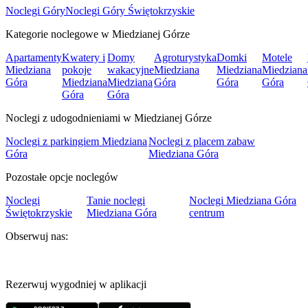
Noclegi Góry
Noclegi Góry Świętokrzyskie
Kategorie noclegowe w Miedzianej Górze
Apartamenty
Kwatery i
Domy
Agroturystyka
Domki
Motele
Miedziana
pokoje
wakacyjne
Miedziana
Miedziana
Miedziana
Góra
Miedziana
Miedziana
Góra
Góra
Góra
Góra
Góra
Noclegi z udogodnieniami w Miedzianej Górze
Noclegi z parkingiem Miedziana
Noclegi z placem zabaw
Góra
Miedziana Góra
Pozostałe opcje noclegów
Noclegi
Tanie noclegi
Noclegi Miedziana Góra
Świętokrzyskie
Miedziana Góra
centrum
Obserwuj nas:
Rezerwuj wygodniej w aplikacji