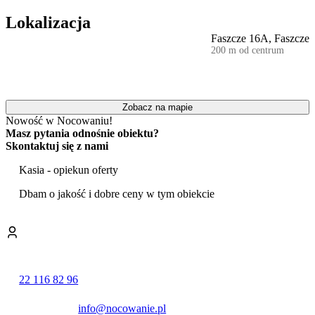
dziećmi. W sezonie letnim jest wiele imprez organizowanych pod
kontem turystów jak np: Dni Mikołajek w Mikołajkach (6km) oraz
Lokalizacja
co weekend wszelkiego rodzaju zabawy. W Mrągowie (17km)
Faszcze 16A, Faszcze
Piknik Country.
200 m od centrum
Zobacz na mapie
Nowość w Nocowaniu!
Masz pytania odnośnie obiektu?
Skontaktuj się z nami
Kasia - opiekun oferty
Dbam o jakość i dobre ceny w tym obiekcie
22 116 82 96
info@nocowanie.pl