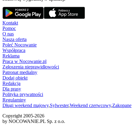
Kontakt
Pomoc
O nas
Nasza oferta
Poleć Nocowanie
Współpraca
Reklama
Praca w Nocowanie.pl
Zgłoszenia nieprawidłowości
Patronat medialny
Dodaj obiekt
Redakcja
Dla prasy
Polityka prywatności
Regulaminy
Długi weekend majowy
,
Sylwester
,
Weekend czerwcowy
,
Zakopane
Copyright 2005-
2026
by NOCOWANIE.PL Sp. z o.o.