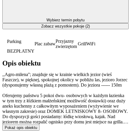
Wybierz termin pobytu
Zobacz wszystkie pokoje (2)
Przyjazny
Parking
Plac zabaw
Grill
WiFi
zwierzętom
BEZPŁATNY
Opis obiektu
,,Agro-milena''; znajduje się w krainie wielkich jezior (wieś
Faszcze), w pięknej, spokojnej okolicy w pobliżu las, jezioro Jorzec
(dysponujemy własną plażą z pomostem). Do jeziora ------ 150m
Oferujemy państwu 5 pokoi dwu- osobowych w każdym łazienka
w tym trzy z łóżkiem małżeńskim( możliwość dostawki) oraz duży
aneks kuchenny z całkowitym wyposażeniem (wyżywienie we
własnym zakresie) oraz DOMEK LETNISKOWY 8- OSOBOWY.
Do dyspozycji gości posiadamy: łódkę wiosłową, kajak. Nad
jeziorem można rozpalić ognisko przy domu jest miejsce na grilla.
Uważamy, iż jest to miejsce odpowiednie dla dwojga jak i rodzin z
Pokaż opis obiektu