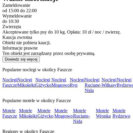
Zameldowanie
od 15:00
do 22:00
Wymeldowanie
do 10:30
Zwierzęta
Akceptowane tylko psy do 10 kg. Opłata: 10 zł / noc / zwierzę.
Kaucja zwrotna
Obiekt nie pobiera kaucji.
Informacje prawne
Ten obiekt jest zarządzany przez osobę prywatną.
Dowiedz się więcej
Popularne noclegi w okolicy Faszcze
Noclegi
Noclegi
Noclegi
Noclegi
Noclegi
Noclegi
Noclegi
Noclegi
Faszcze
Mikołajki
Giżycko
Mrągowo
Ryn
Ruciane-
Wilkasy
Rydzew
Nida
Popularne motele w okolicy Faszcze
Motele
Motele
Motele
Motele
Motele
Motele
Motele
Faszcze
Mikołajki
Giżycko
Mrągowo
Ruciane-
Wronka
Rydzewo
Nida
Regiony w okolicy Faszcze