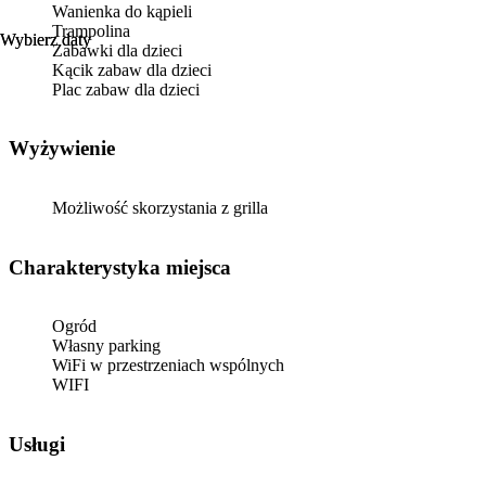
Wanienka do kąpieli
Trampolina
Wybierz daty
Wybierz daty
Zabawki dla dzieci
Kącik zabaw dla dzieci
Plac zabaw dla dzieci
Wyżywienie
Możliwość skorzystania z grilla
Charakterystyka miejsca
Ogród
Własny parking
WiFi w przestrzeniach wspólnych
WIFI
Usługi