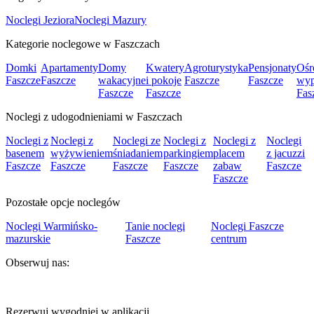
Noclegi Jeziora
Noclegi Mazury
Kategorie noclegowe w Faszczach
Domki
Apartamenty
Domy
Kwatery
Agroturystyka
Pensjonaty
Ośr
Faszcze
Faszcze
wakacyjne
i pokoje
Faszcze
Faszcze
wy
Faszcze
Faszcze
Fas
Noclegi z udogodnieniami w Faszczach
Noclegi z
Noclegi z
Noclegi ze
Noclegi z
Noclegi z
Noclegi
basenem
wyżywieniem
śniadaniem
parkingiem
placem
z jacuzzi
Faszcze
Faszcze
Faszcze
Faszcze
zabaw
Faszcze
Faszcze
Pozostałe opcje noclegów
Noclegi Warmińsko-
Tanie noclegi
Noclegi Faszcze
mazurskie
Faszcze
centrum
Obserwuj nas:
Rezerwuj wygodniej w aplikacji