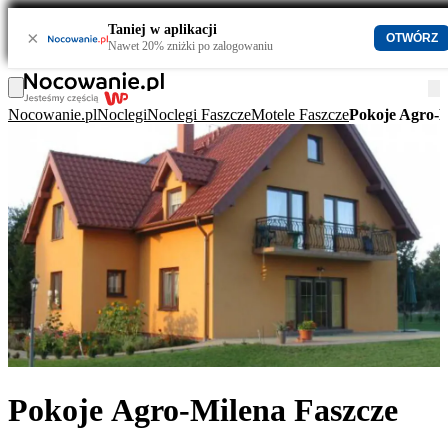
Taniej w aplikacji
×
OTWÓRZ
Nawet 20% zniżki po zalogowaniu
Nocowanie.pl
Noclegi
Noclegi Faszcze
Motele Faszcze
Pokoje Agro-M
Pokoje Agro-Milena Faszcze