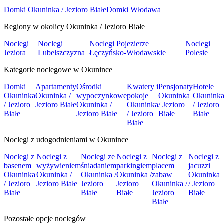
Domki Okuninka / Jezioro Białe
Domki Włodawa
Regiony w okolicy Okuninka / Jezioro Białe
Noclegi
Noclegi
Noclegi Pojezierze
Noclegi
Jeziora
Lubelszczyzna
Łęczyńsko-Włodawskie
Polesie
Kategorie noclegowe w Okunince
Domki
Apartamenty
Ośrodki
Kwatery i
Pensjonaty
Hotele
Okuninka
Okuninka /
wypoczynkowe
pokoje
Okuninka
Okunink
/ Jezioro
Jezioro Białe
Okuninka /
Okuninka
/ Jezioro
/ Jezioro
Białe
Jezioro Białe
/ Jezioro
Białe
Białe
Białe
Noclegi z udogodnieniami w Okunince
Noclegi z
Noclegi z
Noclegi ze
Noclegi z
Noclegi z
Noclegi z
basenem
wyżywieniem
śniadaniem
parkingiem
placem
jacuzzi
Okuninka
Okuninka /
Okuninka /
Okuninka /
zabaw
Okuninka
/ Jezioro
Jezioro Białe
Jezioro
Jezioro
Okuninka /
/ Jezioro
Białe
Białe
Białe
Jezioro
Białe
Białe
Pozostałe opcje noclegów