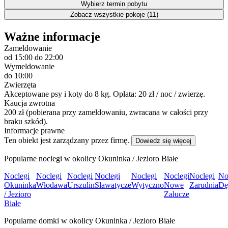
Wybierz termin pobytu
Zobacz wszystkie pokoje (11)
Ważne informacje
Zameldowanie
od 15:00
do 22:00
Wymeldowanie
do 10:00
Zwierzęta
Akceptowane psy i koty do 8 kg. Opłata: 20 zł / noc / zwierzę.
Kaucja zwrotna
200 zł (pobierana przy zameldowaniu, zwracana w całości przy
braku szkód).
Informacje prawne
Ten obiekt jest zarządzany przez firmę.
Dowiedz się więcej
Popularne noclegi w okolicy Okuninka / Jezioro Białe
Noclegi
Noclegi
Noclegi
Noclegi
Noclegi
Noclegi
Noclegi
No
Okuninka
Włodawa
Urszulin
Sławatycze
Wytyczno
Nowe
Zarudnia
Dę
/ Jezioro
Załucze
Białe
Popularne domki w okolicy Okuninka / Jezioro Białe