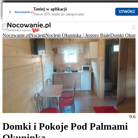
Taniej w aplikacji
×
OTWÓRZ
Nawet 20% zniżki po zalogowaniu
Nocowanie.pl
Noclegi
Noclegi Okuninka / Jezioro Białe
Domki Okunink
9.6
Domki i Pokoje Pod Palmami
Okuninka