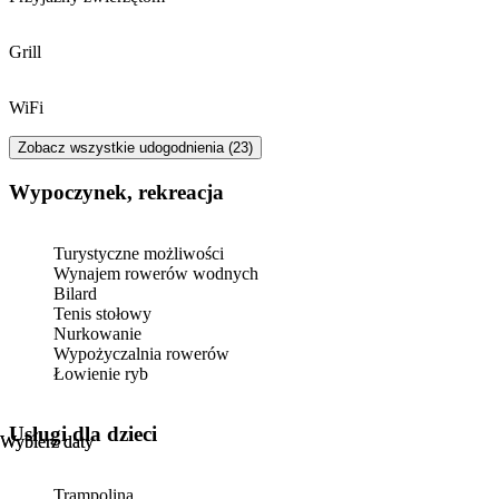
Grill
WiFi
Zobacz wszystkie udogodnienia (23)
Wypoczynek, rekreacja
Turystyczne możliwości
Wynajem rowerów wodnych
Bilard
Tenis stołowy
Nurkowanie
Wypożyczalnia rowerów
Łowienie ryb
usługi dla dzieci
Wybierz daty
Wybierz daty
Trampolina