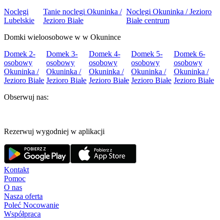
Noclegi
Tanie noclegi Okuninka /
Noclegi Okuninka / Jezioro
Lubelskie
Jezioro Białe
Białe centrum
Domki wieloosobowe w w Okunince
Domek 2-
Domek 3-
Domek 4-
Domek 5-
Domek 6-
osobowy
osobowy
osobowy
osobowy
osobowy
Okuninka /
Okuninka /
Okuninka /
Okuninka /
Okuninka /
Jezioro Białe
Jezioro Białe
Jezioro Białe
Jezioro Białe
Jezioro Białe
Obserwuj nas:
Rezerwuj wygodniej w aplikacji
Kontakt
Pomoc
O nas
Nasza oferta
Poleć Nocowanie
Współpraca