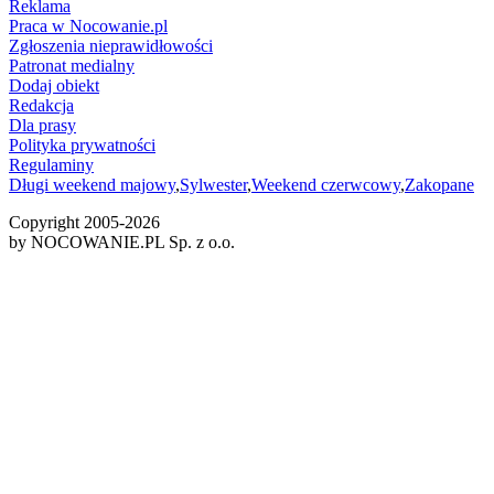
Reklama
Praca w Nocowanie.pl
Zgłoszenia nieprawidłowości
Patronat medialny
Dodaj obiekt
Redakcja
Dla prasy
Polityka prywatności
Regulaminy
Długi weekend majowy
,
Sylwester
,
Weekend czerwcowy
,
Zakopane
Copyright 2005-
2026
by NOCOWANIE.PL Sp. z o.o.