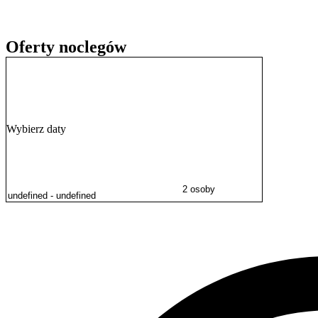
W odległości 10 minut znajduje się duży Park Centralny, gdzie moż
rzeki można też dojść od nas, schodząc prosto w dół ul. Jana z Łajs
podziwiać pięknie oświetlone nocą mosty nad Łyną.
Oferty noclegów
To także dobre miejsce, żeby rozpocząć spływ kajakowy, wycieczkę 
(największy miejski las w Europie), nad Jezioro Długie z kładką ł
w czasach Hitlera. Można też wybrać się nad jezioro Ukiel, gdzie zn
Olsztynie mamy 17 jezior. Wszędzie łatwo też dojechać autobusem lu
Wybierz daty
2 osoby