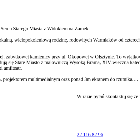
 Sercu Starego Miasta z Widokiem na Zamek.
kalną, wielopokoleniową rodzinę, rodowitych Warmiaków od czterec
niej, zabytkowej kamienicy przy ul. Okopowej w Olsztynie. To wyjątk
najdują się Stare Miasto z malowniczą Wysoką Bramą, XIV-wieczna kated
i amfiteatr.
, projektorem multimedialnym oraz ponad 3m ekranem do rzutnika.
m. W oknach mamy zaciemniające rolety, jeśli potrzeba jest dodatkowe
dne przedmioty i urządzenia, w tym lodówka, płyta grzewcza, czajni
ka, podświetlane lustro oraz pralka z suszarka. Całości dopełnia kory
W razie pytań skontaktuj się ze
swoich rzeczy podczas pobytu u nas.
ztyński - bezpośrednio z wszystkich okien mieszkania .
a spotkań, w tym Pizzerię Lipka, położoną po drugiej stronie ulicy, zna
22 116 82 96