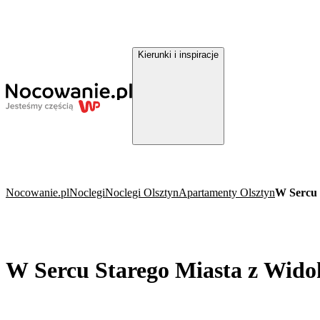
Kierunki i inspiracje
Nocowanie.pl
Noclegi
Noclegi Olsztyn
Apartamenty Olsztyn
W Sercu 
W Sercu Starego Miasta z Wid