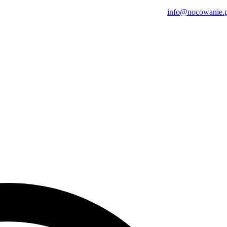
na odpocząć w cieniu drzew i posłuchać szumu meandrującej Łyny. Do
info@nocowanie.p
 — to zaledwie minuta drogi. Stamtąd można spacerować wzdłuż rzeki i
rowerową albo po prostu spacer, na przykład do Lasu Miejskiego
ączącą oba brzegi oraz pobliskim torem saneczkowym, wybudowanym jes
ajduje się plaża miejska i pełne zaplecze wodno-rekreacyjne. W samym
b tramwajem, bo liczne przystanki są w zasięgu 5–10 minut od nas.