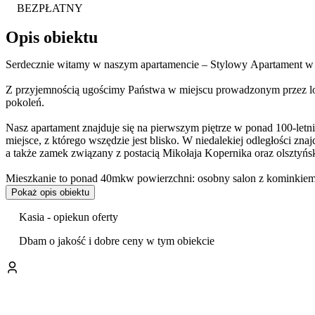
BEZPŁATNY
Opis obiektu
Serdecznie witamy w naszym apartamencie – Stylowy Apartament w
Z przyjemnością ugościmy Państwa w miejscu prowadzonym przez lo
pokoleń.
Nasz apartament znajduje się na pierwszym piętrze w ponad 100-let
miejsce, z którego wszędzie jest blisko. W niedalekiej odległości z
a także zamek związany z postacią Mikołaja Kopernika oraz olsztyńsk
Mieszkanie to ponad 40mkw powierzchni: osobny salon z kominkiem
Osobna sypialnia z podwójnym łóżkiem, szafa z lustrem oraz biurkie
Pokaż opis obiektu
komfortu do spania. Osobna kuchnia wyposażona we wszystkie niezbę
piekarnik oraz zmywarka. Łazienka z prysznicem typu walk-in, umywal
Kasia - opiekun oferty
z wbudowana szafa i lustrem pozwalająca na dodatkowa organizacje 
Dbam o jakość i dobre ceny w tym obiekcie
Atutem naszego miejsca jest tez lokalizacja oraz widok na Zamek Ols
W okolicy znajdą Państwo liczne restauracje, puby i popularne miejsc
od lat cenionej kuchni i lokalnego klimatu.