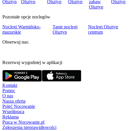
Olsztyn
Olsztyn
Olsztyn
Olsztyn
zabaw
Olsztyn
Olsztyn
Pozostałe opcje noclegów
Noclegi Warmińsko-
Tanie noclegi
Noclegi Olsztyn
mazurskie
Olsztyn
centrum
Obserwuj nas:
Rezerwuj wygodniej w aplikacji
Kontakt
Pomoc
O nas
Nasza oferta
Poleć Nocowanie
Współpraca
Reklama
Praca w Nocowanie.pl
Zgłoszenia nieprawidłowości