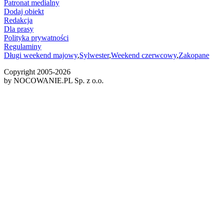
Patronat medialny
Dodaj obiekt
Redakcja
Dla prasy
Polityka prywatności
Regulaminy
Długi weekend majowy
,
Sylwester
,
Weekend czerwcowy
,
Zakopane
Copyright 2005-
2026
by NOCOWANIE.PL Sp. z o.o.