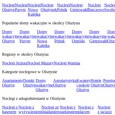
Noclegi
Noclegi
Noclegi
Noclegi
Noclegi
Noclegi
Noclegi
Nocle
Olsztyn
Pasym
Nowa
Olsztynek
Pelnik
Gietrzwałd
Barczewo
Swob
Kaletka
Popularne domy wakacyjne w okolicy Olsztyna
Domy
Domy
Domy
Domy
Domy
Domy
Dom
wakacyjne
wakacyjne
wakacyjne
wakacyjne
wakacyjne
wakacyjne
wak
Olsztyn
Pasym
Nowa
Pelnik
Ostróda
Gietrzwałd
Olsz
Kaletka
Regiony w okolicy Olsztyna
Noclegi Jeziora
Noclegi Mazury
Noclegi Warmia
Kategorie noclegowe w Olsztynie
Apartamenty
Domki
Domy
Agroturystyka
Kwatery
Hotele
Pensjo
Olsztyn
Olsztyn
wakacyjne
Olsztyn
i pokoje
Olsztyn
Olszty
Olsztyn
Olsztyn
Noclegi z udogodnieniami w Olsztynie
Noclegi z
Noclegi z
Noclegi ze
Noclegi z
Noclegi z
Noclegi
basenem
wyżywieniem
śniadaniem
parkingiem
placem
z jacuzzi