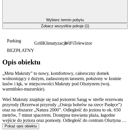
Wybierz termin pobytu
Zobacz wszystkie pokoje (1)
Parking
Grill
Klimatyzacja
WiFi
Telewizor
BEZPŁATNY
Opis obiektu
„Meta Makruty” to nowy, komfortowy, całoroczny domek
wolnostojący z dużym, zadaszonym tarasem, położony w krainie
lasów i łąk, w miejscowości Makruty pod Olsztynem (woj.
warmińsko-mazurskie).
Wieś Makruty znajduje się nad jeziorem Sarąg w strefie rezerwatu
przyrody (Rezerwat przyrody „Ostoja bobrów na rzece Pasłęce”)
oraz na obszarze „Natura 2000”. Odległość do jeziora to ok. 650
metrów, 7 minut spacerem. Dostępna trawiasta plaża, łagodne
wejście do jeziora oraz pomosty. Odległość do centrum Olsztyna -
25 km.
Pokaż opis obiektu