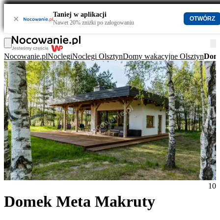
Taniej w aplikacji
×
OTWÓRZ
Nawet 20% zniżki po zalogowaniu
Nocowanie.pl
Noclegi
Noclegi Olsztyn
Domy wakacyjne Olsztyn
Dom
10
Domek Meta Makruty