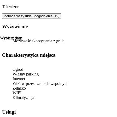
Telewizor
Zobacz wszystkie udogodnienia (19)
Wyżywienie
Wybierz daty
Wybierz daty
Możliwość skorzystania z grilla
Charakterystyka miejsca
Ogród
Własny parking
Internet
WiFi w przestrzeniach wspólnych
Żelazko
WIFI
Klimatyzacja
Usługi