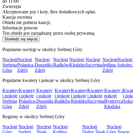
do 11:00
Zwierzęta
Akceptowane psy i koty. Bez dodatkowych opłat.
Kaucja zwrotna
Obiekt nie pobiera kaucji.
Informacje prawne
Ten obiekt jest zarządzany przez osobę prywatną.
Dowiedz się więcej
Popularne noclegi w okolicy Srebnej Góry
Noclegi
Noclegi
Noclegi
Noclegi
Noclegi
Noclegi
Noclegi
Noclegi
Srebrna
Polanica-
Duszniki-
Radków
Kłodzko
Szczytna
Jedlina-
Sokolec
Góra
Zdrój
Zdrój
Zdrój
Popularne kwatery i pokoje w okolicy Srebnej Góry
Kwatery
Kwatery
Kwatery
Kwatery
Kwatery
Kwatery
Kwatery i
Kwat
i pokoje
i pokoje
i pokoje
i pokoje
i pokoje
i pokoje
pokoje
i pok
Srebrna
Polanica-
Duszniki-
Radków
Kłodzko
Szczytna
Bystrzyca
Soko
Góra
Zdrój
Zdrój
Kłodzka
Regiony w okolicy Srebnej Góry
Noclegi
Noclegi
Noclegi
Noclegi
Noclegi
Noclegi
Góry
Sudety
Śląsk
Kotlina
Dolny Śląsk
Góry Sowie