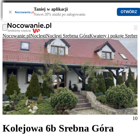
Taniej w aplikacji
×
OTWÓRZ
Nawet 20% zniżki po zalogowaniu
Nocowanie.pl
Noclegi
Noclegi Srebrna Góra
Kwatery i pokoje Srebrn
10
Kolejowa 6b Srebna Góra