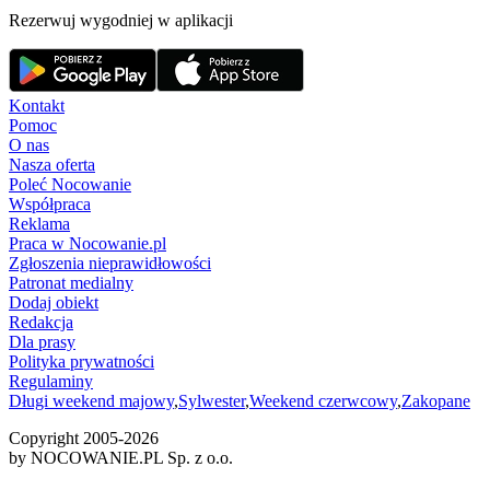
Rezerwuj wygodniej w aplikacji
Kontakt
Pomoc
O nas
Nasza oferta
Poleć Nocowanie
Współpraca
Reklama
Praca w Nocowanie.pl
Zgłoszenia nieprawidłowości
Patronat medialny
Dodaj obiekt
Redakcja
Dla prasy
Polityka prywatności
Regulaminy
Długi weekend majowy
,
Sylwester
,
Weekend czerwcowy
,
Zakopane
Copyright 2005-
2026
by NOCOWANIE.PL Sp. z o.o.