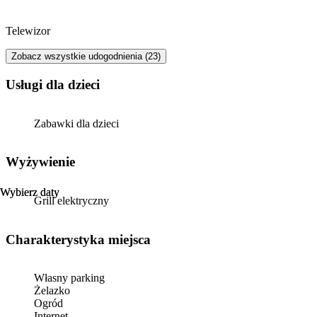
spania, ale prawdziwym
przyjemności. Gorąco 
kto poszukuje niezap
Telewizor
doświadczenia podczas
przyjazne motocyklisto
Zobacz wszystkie udogodnienia (23)
sztos!!!! Do zobaczenia
usługi dla dzieci
👍
Zabawki dla dzieci
Wyżywienie
Wybierz daty
Wybierz daty
Grill elektryczny
Charakterystyka miejsca
Własny parking
Żelazko
Ogród
Internet