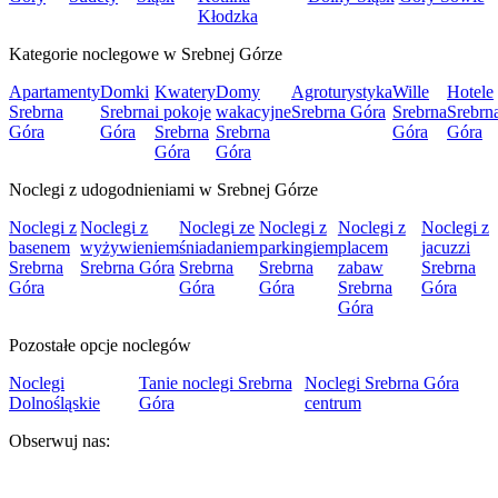
Kłodzka
Kategorie noclegowe w Srebnej Górze
Apartamenty
Domki
Kwatery
Domy
Agroturystyka
Wille
Hotele
Srebrna
Srebrna
i pokoje
wakacyjne
Srebrna Góra
Srebrna
Srebrn
Góra
Góra
Srebrna
Srebrna
Góra
Góra
Góra
Góra
Noclegi z udogodnieniami w Srebnej Górze
Noclegi z
Noclegi z
Noclegi ze
Noclegi z
Noclegi z
Noclegi z
basenem
wyżywieniem
śniadaniem
parkingiem
placem
jacuzzi
Srebrna
Srebrna Góra
Srebrna
Srebrna
zabaw
Srebrna
Góra
Góra
Góra
Srebrna
Góra
Góra
Pozostałe opcje noclegów
Noclegi
Tanie noclegi Srebrna
Noclegi Srebrna Góra
Dolnośląskie
Góra
centrum
Obserwuj nas: