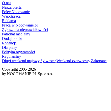
O nas
Nasza oferta
Poleć Nocowanie
Współpraca
Reklama
Praca w Nocowanie.pl
Zgłoszenia nieprawidłowości
Patronat medialny
Dodaj obiekt
Redakcja
Dla prasy
Polityka prywatności
Regulaminy
Długi weekend majowy
,
Sylwester
,
Weekend czerwcowy
,
Zakopane
Copyright 2005-
2026
by NOCOWANIE.PL Sp. z o.o.