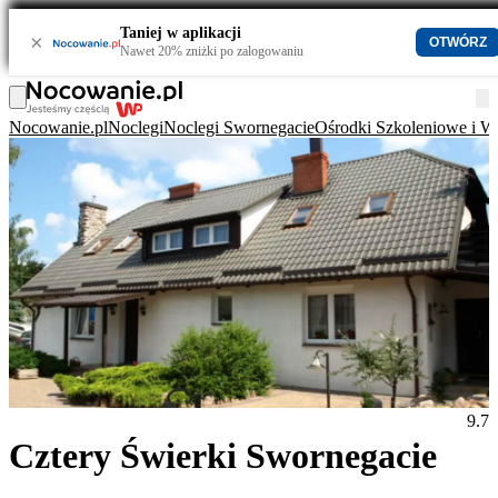
Taniej w aplikacji
×
OTWÓRZ
Nawet 20% zniżki po zalogowaniu
Nocowanie.pl
Noclegi
Noclegi Swornegacie
Ośrodki Szkoleniowe i 
9.7
Cztery Świerki Swornegacie