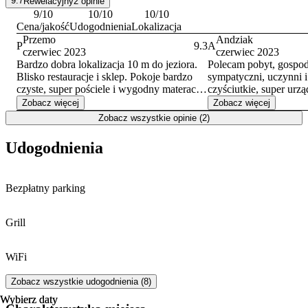
9.7
Rewelacyjny
2
opinie
9
/10
10
/10
10
/10
Cena/jakość
Udogodnienia
Lokalizacja
Przemo
Andziak
P
9.3
A
czerwiec 2023
czerwiec 2023
Bardzo dobra lokalizacja 10 m do jeziora.
Polecam pobyt, gospod
Blisko restauracje i sklep. Pokoje bardzo
sympatyczni, uczynni i
czyste, super pościele i wygodny materac.
czyściutkie, super urz
Dobrze urządzona kuchnia. I co
pościele :) lokalizacja 
Zobacz więcej
Zobacz więcej
najważniejsze przesympatyczni i uczynni
Zobacz wszystkie opinie (2)
właściciele. POLECAM
Udogodnienia
Bezpłatny parking
Grill
WiFi
Zobacz wszystkie udogodnienia (8)
Wybierz daty
Wybierz daty