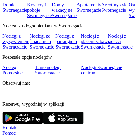
Domki
Kwatery i
Domy
Apartamenty
Agroturystyka
Oś
Swornegacie
pokoje
wakacyjne
Swornegacie
Swornegacie
wy
Swornegacie
Swornegacie
Sw
Noclegi z udogodnieniami w Swornegacie
Noclegi z
Noclegi ze
Noclegi z
Noclegi z
Noclegi z
wyżywieniem
śniadaniem
parkingiem
placem zabaw
jacuzzi
Swornegacie
Swornegacie
Swornegacie
Swornegacie
Swornegacie
Pozostałe opcje noclegów
Noclegi
Tanie noclegi
Noclegi Swornegacie
Pomorskie
Swornegacie
centrum
Obserwuj nas:
Rezerwuj wygodniej w aplikacji
Kontakt
Pomoc