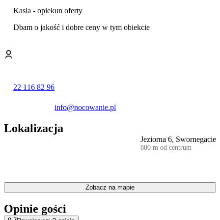
Kasia - opiekun oferty
Dbam o jakość i dobre ceny w tym obiekcie
Na terenie ogrodzonym do Państwa dyspozycji:
w pełni wyposażona kuchnia wraz z jadalnią i salonikiem
wypoczynkowym /tv-kominkowy.
duży ogród z pergolą, a w nim również miejsce na ognisko i grill
bezpłatny internet Wi-FI
parking na terenie ogrodzonym
22 116 82 96
kajaki (w cenie pobytu)
info@nocowanie.pl
Lokalizacja
Jeziorna 6, Swornegacie
800 m od centrum
Zobacz na mapie
Opinie gości