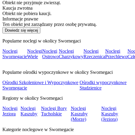
Obiekt nie przyjmuje zwierząt.
Kaucja zwrotna
Obiekt nie pobiera kaucji.
Informacje prawne
Ten obiekt jest zarządzany przez osobę prywatną.
Dowiedz się więcej
Popularne noclegi w okolicy Swornegaci
Noclegi
Noclegi
Noclegi
Noclegi
Noclegi
Noclegi
Noc
Swornegacie
Wiele
Ostrowo
Charzykowy
Rzeczenica
Przechlewo
Czł
Popularne ośrodki wypoczynkowe w okolicy Swornegaci
Ośrodki Szkoleniowe i Wypoczynkowe
Ośrodki wypoczynkowe
Swornegacie
Studzienice
Regiony w okolicy Swornegaci
Noclegi
Noclegi
Noclegi Bory
Noclegi
Noclegi
Jeziora
Kaszuby
Tucholskie
Kaszuby
Kaszuby
(Morze)
(Jeziora)
Kategorie noclegowe w Swornegacie