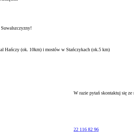
a Suwalszczyzny!
opodal Hańczy (ok. 10km) i mostów w Stańczykach (ok.5 km)
W razie pytań skontaktuj się ze
strzeni
22 116 82 96