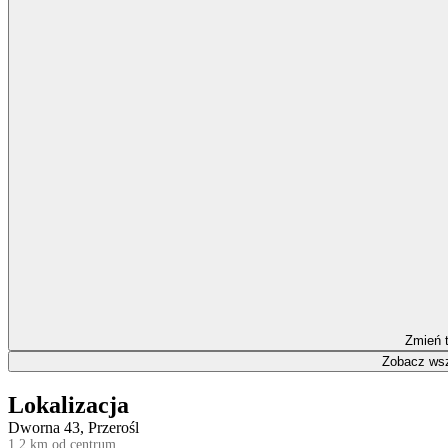
Zmień 
Zobacz wsz
Lokalizacja
Dworna 43, Przerośl
1,2 km od centrum