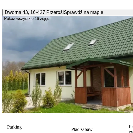
Dworna
43
,
16-427
Przerośl
Sprawdź na mapie
Pokaż wszystkie
16 zdjęć
P
Parking
Plac zabaw
z