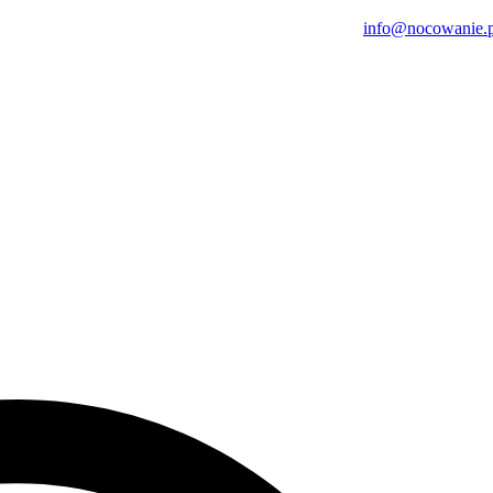
zynkowy
info@nocowanie.p
 łazienki.
zowania imprez okolicznościowych (urodzin, 18, wieczorów