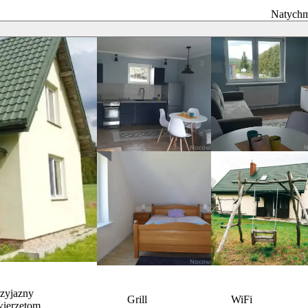
Natychm
rzyjazny
Grill
WiFi
wierzętom