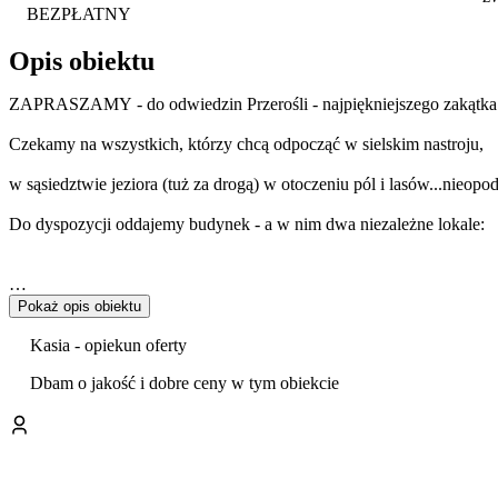
BEZPŁATNY
Opis obiektu
ZAPRASZAMY - do odwiedzin Przerośli - najpiękniejszego zakątk
Czekamy na wszystkich, którzy chcą odpocząć w sielskim nastroju,
w sąsiedztwie jeziora (tuż za drogą) w otoczeniu pól i lasów...nie
Do dyspozycji oddajemy budynek - a w nim dwa niezależne lokale:
W PIERWSZYM
Pokaż opis obiektu
(parter): pokój dwuosobowy, łazienka oraz kuchnia z pokojem
Kasia - opiekun oferty
Dbam o jakość i dobre ceny w tym obiekcie
wypoczynkowym - z dwoma miejscami do spania. W przyjaznej prze
wypoczną 4 osoby.