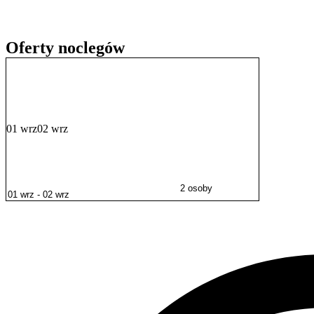
W DRUGIM : oferujemy 2 pokoje trzyosobowe oraz aneks wypoc
z możliwością spania dla 2 osób oraz w pełni wyposażoną kuchnię i 2
Oferty noclegów
Tutaj chętnie powitamy do 8 osób.
Na zewnątrz znajduje się kominek z wędzarnią... ach, no i łódka.
Obowiązuje cisza nocna 22:00-6:00 oraz kategoryczny zakaz organi
panieńskich/kawalerskich)
01 wrz
02 wrz
Nie wystawiamy faktur
Serdecznie zapraszamy!
2 osoby