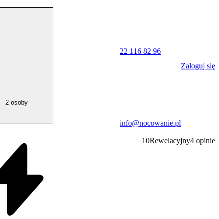
22 116 82 96
Zaloguj się
2 osoby
info@nocowanie.pl
10
Rewelacyjny
4
opinie