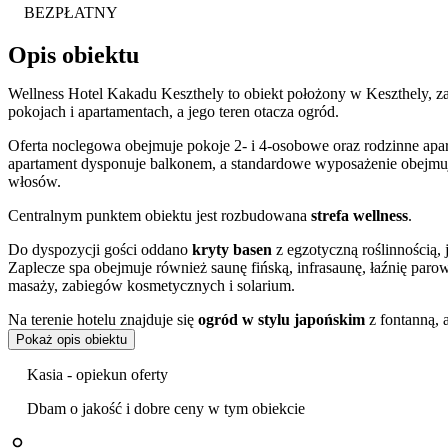
BEZPŁATNY
Opis obiektu
Wellness Hotel Kakadu Keszthely to obiekt położony w Keszthely, z
pokojach i apartamentach, a jego teren otacza ogród.
Oferta noclegowa obejmuje pokoje 2- i 4-osobowe oraz rodzinne apa
apartament dysponuje balkonem, a standardowe wyposażenie obejmuje 
włosów.
Centralnym punktem obiektu jest rozbudowana
strefa wellness
.
Do dyspozycji gości oddano
kryty basen
z egzotyczną roślinnością,
Zaplecze spa obejmuje również saunę fińską, infrasaunę, łaźnię paro
masaży, zabiegów kosmetycznych i solarium.
Na terenie hotelu znajduje się
ogród w stylu japońskim
z fontanną, 
wypoczynek przygotowano salę fitness, stół do tenisa stołowego ora
Pokaż opis obiektu
Obiekt jest przygotowany na pobyt rodzin z dziećmi, oferując plac za
Kasia - opiekun oferty
do karmienia. Hotel zajmuje się również organizacją konferencji i w
Dbam o jakość i dobre ceny w tym obiekcie
Na parterze działa restauracja serwująca dania kuchni węgierskiej i
jest zlokalizowany na terenie obiektu
gabinet stomatologiczny
.