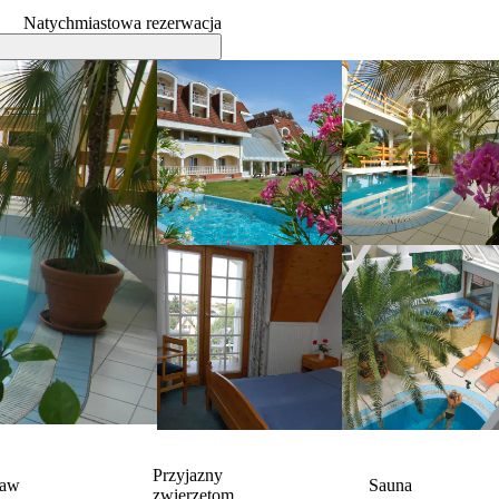
Natychmiastowa rezerwacja
Przyjazny
baw
Sauna
zwierzętom