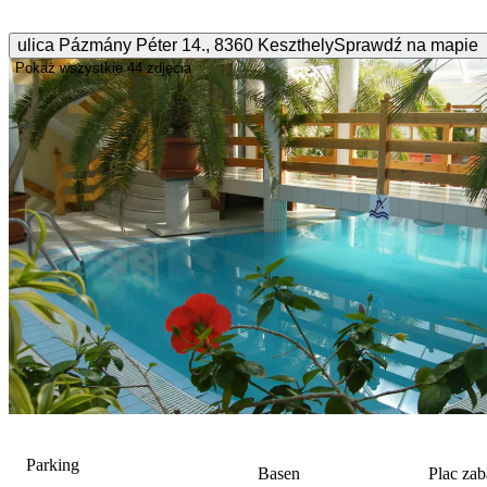
ulica Pázmány Péter
14.
,
8360
Keszthely
Sprawdź na mapie
Pokaż wszystkie
44 zdjęcia
Parking
Basen
Plac za