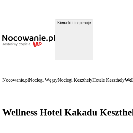
Kierunki i inspiracje
Nocowanie.pl
Noclegi Węgry
Noclegi Keszthely
Hotele Keszthely
Wel
Wellness Hotel Kakadu Keszthe