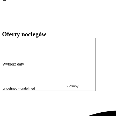
Wysokie oceny gości potwierdzają czystość obiektu oraz profesjonali
Oferty noclegów
Wybierz daty
2 osoby