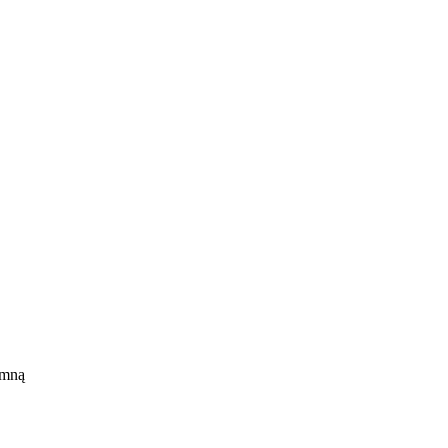
ełka
 mną
m