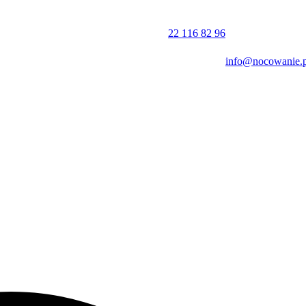
zm personelu.
22 116 82 96
info@nocowanie.p