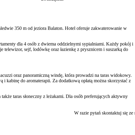
aledwie 350 m od jeziora Balaton. Hotel oferuje zakwaterowanie w
rtamenty dla 4 osób z dwiema oddzielnymi sypialniami. Każdy pokój i
telewizor, sejf, lodówkę oraz łazienkę z prysznicem i suszarką do
 jacuzzi oraz panoramiczną windę, która prowadzi na taras widokowy.
wą i kabinę do aromaterapii. Za dodatkową opłatą można skorzystać z
a także taras słoneczny z leżakami. Dla osób preferujących aktywny
z boisko. Dostępna jest również wypożyczalnia rowerów.
baw, trampolinę oraz udogodnienia takie jak łóżeczka, wanienki i krzes
W razie pytań skontaktuj się ze
ydarzeń firmowych. Na miejscu dostępny jest
bezpłatny parking
.
 tradycyjnej, w tym specjalne menu dla dzieci. Unikalnym udogodnienie