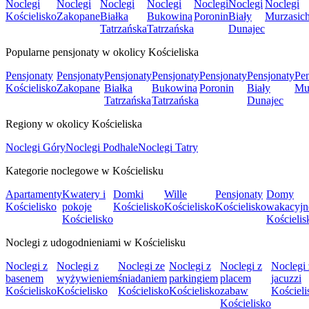
Noclegi
Noclegi
Noclegi
Noclegi
Noclegi
Noclegi
Noclegi
Kościelisko
Zakopane
Białka
Bukowina
Poronin
Biały
Murzasich
Tatrzańska
Tatrzańska
Dunajec
Popularne pensjonaty w okolicy Kościeliska
Pensjonaty
Pensjonaty
Pensjonaty
Pensjonaty
Pensjonaty
Pensjonaty
Pen
Kościelisko
Zakopane
Białka
Bukowina
Poronin
Biały
Mur
Tatrzańska
Tatrzańska
Dunajec
Regiony w okolicy Kościeliska
Noclegi Góry
Noclegi Podhale
Noclegi Tatry
Kategorie noclegowe w Kościelisku
Apartamenty
Kwatery i
Domki
Wille
Pensjonaty
Domy
Kościelisko
pokoje
Kościelisko
Kościelisko
Kościelisko
wakacyjn
Kościelisko
Kościelis
Noclegi z udogodnieniami w Kościelisku
Noclegi z
Noclegi z
Noclegi ze
Noclegi z
Noclegi z
Noclegi 
basenem
wyżywieniem
śniadaniem
parkingiem
placem
jacuzzi
Kościelisko
Kościelisko
Kościelisko
Kościelisko
zabaw
Kościeli
Kościelisko