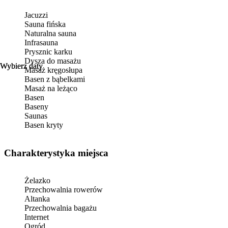
Jacuzzi
Sauna fińska
Naturalna sauna
Infrasauna
Prysznic karku
Dysza do masażu
Wybierz daty
Wybierz daty
Masaż kręgosłupa
Basen z bąbelkami
Masaż na leżąco
Basen
Baseny
Saunas
Basen kryty
Charakterystyka miejsca
Żelazko
Przechowalnia rowerów
Altanka
Przechowalnia bagażu
Internet
Ogród