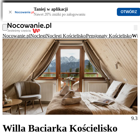
Taniej w aplikacji
×
OTWÓRZ
Nawet 20% zniżki po zalogowaniu
Nocowanie.pl
Noclegi
Noclegi Kościelisko
Pensjonaty Kościelisko
Wil
9.3
Willa Baciarka Kościelisko