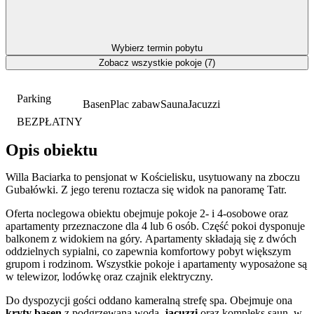
Wybierz termin pobytu
Zobacz wszystkie pokoje (7)
Parking
Basen
Plac zabaw
Sauna
Jacuzzi
BEZPŁATNY
Opis obiektu
Willa Baciarka to pensjonat w Kościelisku, usytuowany na zboczu
Gubałówki. Z jego terenu roztacza się widok na panoramę Tatr.
Oferta noclegowa obiektu obejmuje pokoje 2- i 4-osobowe oraz
apartamenty przeznaczone dla 4 lub 6 osób. Część pokoi dysponuje
balkonem z widokiem na góry. Apartamenty składają się z dwóch
oddzielnych sypialni, co zapewnia komfortowy pobyt większym
grupom i rodzinom. Wszystkie pokoje i apartamenty wyposażone są
w telewizor, lodówkę oraz czajnik elektryczny.
Do dyspozycji gości oddano kameralną strefę spa. Obejmuje ona
kryty basen
z podgrzewaną wodą,
jacuzzi
oraz kompleks saun, w