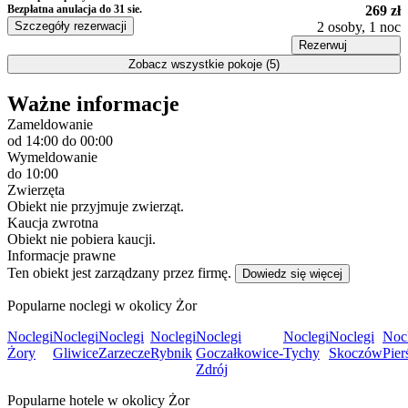
Bezpłatna anulacja
do 31 sie.
269 zł
Szczegóły rezerwacji
2 osoby, 1 noc
Rezerwuj
Zobacz wszystkie pokoje (5)
Ważne informacje
Zameldowanie
od 14:00
do 00:00
Wymeldowanie
do 10:00
Zwierzęta
Obiekt nie przyjmuje zwierząt.
Kaucja zwrotna
Obiekt nie pobiera kaucji.
Informacje prawne
Ten obiekt jest zarządzany przez firmę.
Dowiedz się więcej
Popularne noclegi w okolicy Żor
Noclegi
Noclegi
Noclegi
Noclegi
Noclegi
Noclegi
Noclegi
Noc
Żory
Gliwice
Zarzecze
Rybnik
Goczałkowice-
Tychy
Skoczów
Pier
Zdrój
Popularne hotele w okolicy Żor