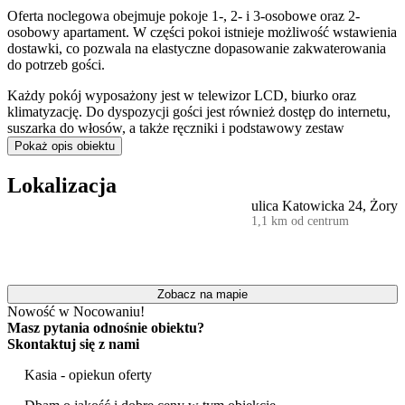
Oferta noclegowa obejmuje pokoje 1-, 2- i 3-osobowe oraz 2-
osobowy apartament. W części pokoi istnieje możliwość wstawienia
dostawki, co pozwala na elastyczne dopasowanie zakwaterowania
do potrzeb gości.
Każdy pokój wyposażony jest w telewizor LCD, biurko oraz
klimatyzację. Do dyspozycji gości jest również dostęp do internetu,
suszarka do włosów, a także ręczniki i podstawowy zestaw
kosmetyków łazienkowych.
Pokaż opis obiektu
Na terenie obiektu działa
restauracja
, a także
bar
i kawiarnia.
Lokalizacja
ulica Katowicka 24, Żory
Z myślą o rodzinach z dziećmi przygotowano
pokój zabaw dla
1,1 km od centrum
dzieci
. Dorośli mogą skorzystać z wypożyczalni rowerów, aby
aktywnie zwiedzać okolicę. Dla zmotoryzowanych gości dostępny
jest bezpłatny,
prywatny parking
.
Obiekt akceptuje pobyt zwierząt. Usługa ta jest dodatkowo płatna w
Zobacz na mapie
wysokości 50 zł za pobyt.
Nowość w Nocowaniu!
Masz pytania odnośnie obiektu?
Atutem hotelu jest jego położenie. W bezpośrednim sąsiedztwie
Skontaktuj się z nami
znajduje się
Miasteczko Westernowe TWINPIGS
, stanowiące
główną atrakcję okolicy. W pobliżu mieści się również Ośrodek
Kasia - opiekun oferty
Rekreacyjny MOSiR, a zimą czynne jest lodowisko. Ofertę
kulturalną uzupełnia Miejski Ośrodek Kultury.