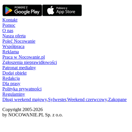
Kontakt
Pomoc
O nas
Nasza oferta
Poleć Nocowanie
Współpraca
Reklama
Praca w Nocowanie.pl
Zgłoszenia nieprawidłowości
Patronat medialny
Dodaj obiekt
Redakcja
Dla prasy
Polityka prywatności
Regulaminy
Długi weekend majowy
,
Sylwester
,
Weekend czerwcowy
,
Zakopane
Copyright 2005-
2026
by NOCOWANIE.PL Sp. z o.o.