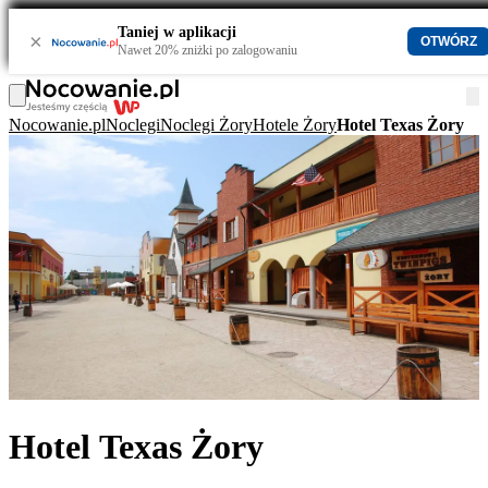
Taniej w aplikacji
×
OTWÓRZ
Nawet 20% zniżki po zalogowaniu
Nocowanie.pl
Noclegi
Noclegi Żory
Hotele Żory
Hotel Texas Żory
Hotel Texas Żory