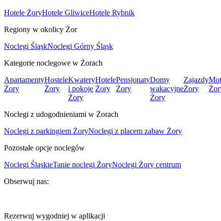
Hotele Żory
Hotele Gliwice
Hotele Rybnik
Regiony w okolicy Żor
Noclegi Śląsk
Noclegi Górny Śląsk
Kategorie noclegowe w Żorach
Apartamenty
Hostele
Kwatery
Hotele
Pensjonaty
Domy
Zajazdy
Mot
Żory
Żory
i pokoje
Żory
Żory
wakacyjne
Żory
Żor
Żory
Żory
Noclegi z udogodnieniami w Żorach
Noclegi z parkingiem Żory
Noclegi z placem zabaw Żory
Pozostałe opcje noclegów
Noclegi Śląskie
Tanie noclegi Żory
Noclegi Żory centrum
Obserwuj nas:
Rezerwuj wygodniej w aplikacji