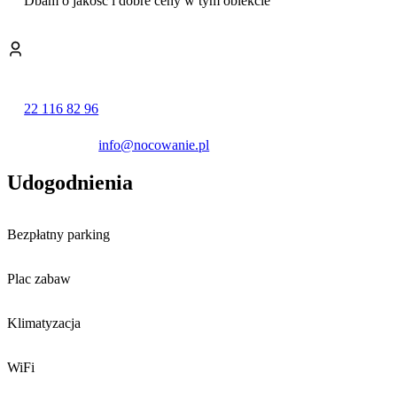
Dbam o jakość i dobre ceny w tym obiekcie
We wspólnych częściach obiektu zapewniono dostęp do sieci Wi-Fi.
Personel posługuje się językiem polskim i angielskim. Doba
hotelowa rozpoczyna się o godzinie 14:00, a kończy o 10:00.
22 116 82 96
info@nocowanie.pl
Udogodnienia
Bezpłatny parking
Plac zabaw
Klimatyzacja
WiFi