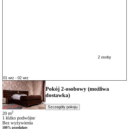
2 osoby
Pokój 2-osobowy (możliwa
dostawka)
Szczegóły pokoju
2
20
m
1 łóżko podwójne
Bez wyżywienia
100% przedpłaty