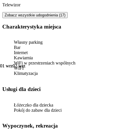
Telewizor
Zobacz wszystkie udogodnienia (17)
Charakterystyka miejsca
Własny parking
Bar
Internet
Kawiarnia
WiFi w przestrzeniach wspólnych
01 wrz
01 wrz
02 wrz
02 wrz
WIFI
Klimatyzacja
usługi dla dzieci
Łóżeczko dla dziecka
Pokój do zabaw dla dzieci
Wypoczynek, rekreacja