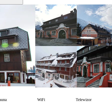
auna
WiFi
Telewizor