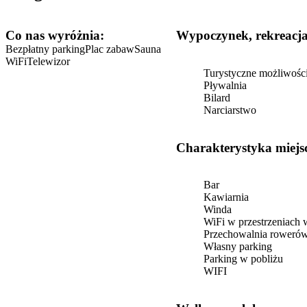
Co nas wyróżnia:
Wypoczynek, rekreacj
Bezpłatny parking
Plac zabaw
Sauna
WiFi
Telewizor
Turystyczne możliwośc
Pływalnia
Bilard
Narciarstwo
Charakterystyka miejs
Bar
Kawiarnia
Winda
WiFi w przestrzeniach
Przechowalnia roweró
Własny parking
Parking w pobliżu
WIFI