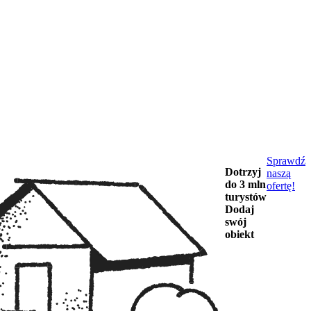
Sprawdź
Dotrzyj
naszą
do 3 mln
ofertę!
turystów
Dodaj
swój
obiekt