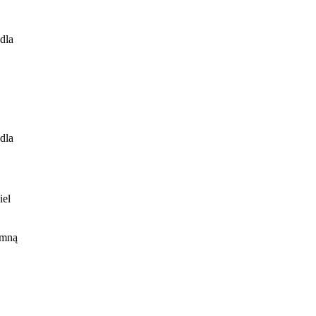
dla
dla
iel
ląt.
 mną
h.