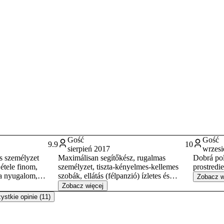
Gość
Gość
9.9
10
sierpień 2017
wrzesi
es személyzet
Maximálisan segítőkész, rugalmas
Dobrá pol
 étele finom,
személyzet, tiszta-kényelmes-kellemes
prostredi
 a nyugalom,
szobák, ellátás (félpanzió) ízletes és
Zobacz w
ándulás volt.
bőséges. Magyar személyzet.
Zobacz więcej
stkie opinie (11)