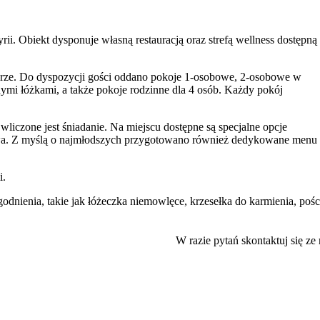
rii. Obiekt dysponuje własną restauracją oraz strefą wellness dostępną 
turze. Do dyspozycji gości oddano pokoje 1-osobowe, 2-osobowe w
mi łóżkami, a także pokoje rodzinne dla 4 osób. Każdy pokój
wliczone jest śniadanie. Na miejscu dostępne są specjalne opcje
owa. Z myślą o najmłodszych przygotowano również dedykowane menu 
i.
dnienia, takie jak łóżeczka niemowlęce, krzesełka do karmienia, pośc
 dla dzieci
, zabawki oraz możliwość podgrzania posiłków dla niemow
ną fińską
i
łaźnią parową
. Goście mogą również korzystać z sali z
W razie pytań skontaktuj się ze
 jak narciarstwo i turystyka piesza.
restauracji, co potwierdzają wysokie noty w poszczególnych kategoriac
ch. Do dyspozycji jest także
przechowalnia rowerów
oraz winda.
.