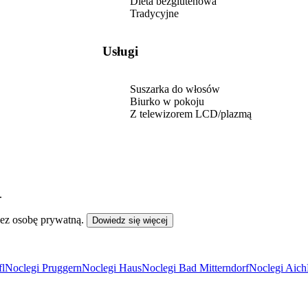
Dieta bezglutenowa
Tradycyjne
Usługi
Suszarka do włosów
Biurko w pokoju
Z telewizorem LCD/plazmą
.
zez osobę prywatną.
Dowiedz się więcej
fl
Noclegi Pruggern
Noclegi Haus
Noclegi Bad Mitterndorf
Noclegi Aich