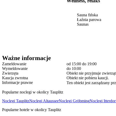
Wellness, relaks
Sauna fińska
Łaźnia parowa
Saunas
Ważne informacje
Zameldowanie
od 15:00
do 19:00
Wymeldowanie
do 10:00
Zwierzęta
Obiekt nie przyjmuje zwierząt
Kaucja zwrotna
Obiekt nie pobiera kaucji.
Informacje prawne
Ten obiekt jest zarządzany pr
Popularne noclegi w okolicy Tauplitz
Noclegi Tauplitz
Noclegi Altaussee
Noclegi Gröbming
Noclegi Itterdor
Popularne hotele w okolicy Tauplitz