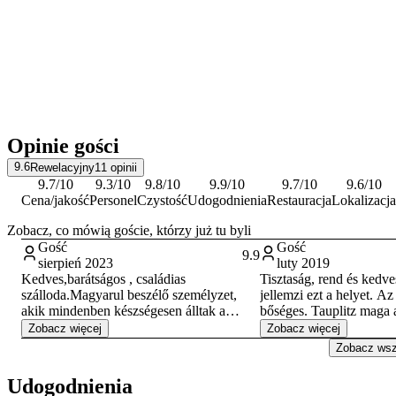
Opinie gości
9.6
Rewelacyjny
11
opinii
9.7
/10
9.3
/10
9.8
/10
9.9
/10
9.7
/10
9.6
/10
Cena/jakość
Personel
Czystość
Udogodnienia
Restauracja
Lokalizacja
Zobacz, co mówią goście, którzy już tu byli
Gość
Gość
9.9
sierpień 2023
luty 2019
Kedves,barátságos , családias
Tisztaság, rend és kedv
szálloda.Magyarul beszélő személyzet,
jellemzi ezt a helyet. Az
akik mindenben készségesen álltak a
bőséges. Tauplitz maga
rendelkezésünkre.Nagyon jó árak, és
kitűnő családi síelés, kir
Zobacz więcej
Zobacz więcej
ellátás.Csodálatos környezet, sok
Zobacz wszy
lehetőség kulturális és természetközeli
programok szervezésére.
Udogodnienia