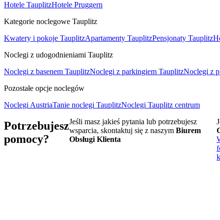
Hotele Tauplitz
Hotele Pruggern
Kategorie noclegowe Tauplitz
Kwatery i pokoje Tauplitz
Apartamenty Tauplitz
Pensjonaty Tauplitz
Ho
Noclegi z udogodnieniami Tauplitz
Noclegi z basenem Tauplitz
Noclegi z parkingiem Tauplitz
Noclegi z 
Pozostałe opcje noclegów
Noclegi Austria
Tanie noclegi Tauplitz
Noclegi Tauplitz centrum
Jeśli masz jakieś pytania lub potrzebujesz
J
Potrzebujesz
wsparcia, skontaktuj się z naszym
Biurem
pomocy?
Obsługi Klienta
f