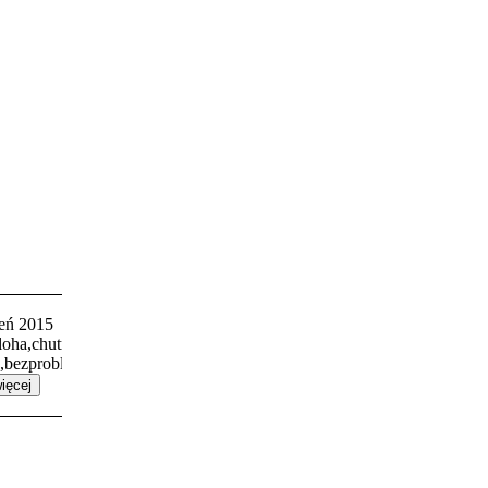
Popolics Eszter
9.3
P
eń 2015
sierpień 2025
oha,chutne jedlo,tiché
Opinia bez komentarza.
e,bezproblémové služby.
ięcej