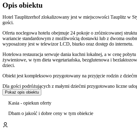
Opis obiektu
Hotel Tauplitzerhof zlokalizowany jest w miejscowości Tauplitz w Sty
gości.
Oferta noclegowa hotelu obejmuje 24 pokoje o zróżnicowanej struk
wariancie standardowym z możliwością dostawki lub z dwoma osobny
wyposażony jest w telewizor LCD, biurko oraz dostęp do internetu.
Hotelowa restauracja serwuje dania kuchni lokalnej, a w cenę pobytu 
żywieniowe, w tym dieta wegetariańska, bezglutenowa i bezlaktoz
dzieci.
Obiekt jest kompleksowo przygotowany na przyjęcie rodzin z dziećm
Dla gości podróżujących z małymi dziećmi przygotowano liczne udogo
dziecięcą i zestawy do karmienia. Dostępny jest również
pokój zabaw
Pokaż opis obiektu
Zaplecze rekreacyjne hotelu obejmuje strefę wellness z bezpłatną
sau
Kasia - opiekun oferty
bilardem
. Okolica sprzyja aktywnościom na świeżym powietrzu, takim
Dbam o jakość i dobre ceny w tym obiekcie
Goście wysoko oceniają czystość obiektu, jakość obsługi oraz ofertę 
Na terenie obiektu znajduje się
bezpłatny parking
dla zmotoryzowany
Personel posługuje się językiem niemieckim, angielskim i węgierskim