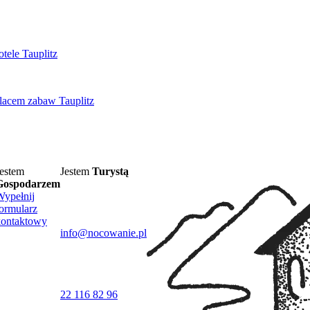
tele Tauplitz
placem zabaw Tauplitz
estem
Jestem
Turystą
Gospodarzem
Wypełnij
ormularz
kontaktowy
info@nocowanie.pl
22 116 82 96