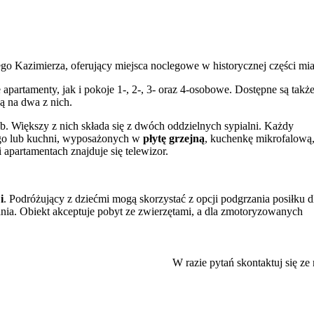
o Kazimierza, oferujący miejsca noclegowe w historycznej części mia
partamenty, jak i pokoje 1-, 2-, 3- oraz 4-osobowe. Dostępne są takż
ą na dwa z nich.
b. Większy z nich składa się z dwóch oddzielnych sypialni. Każdy
ego lub kuchni, wyposażonych w
płytę grzejną
, kuchenkę mikrofalową
apartamentach znajduje się telewizor.
i
. Podróżujący z dziećmi mogą skorzystać z opcji podgrzania posiłku d
ania. Obiekt akceptuje pobyt ze zwierzętami, a dla zmotoryzowanych
ch restauracji, kawiarni i barów, które tworzą atmosferę Kazimierza.
atwe dotarcie do centrum wydarzeń kulturalnych Krakowa.
W razie pytań skontaktuj się ze
ji. W niewielkiej odległości znajdują się między innymi
Zamek
ia Rynku. Okoliczne
Planty
stanowią doskonałe miejsce do spacerów i