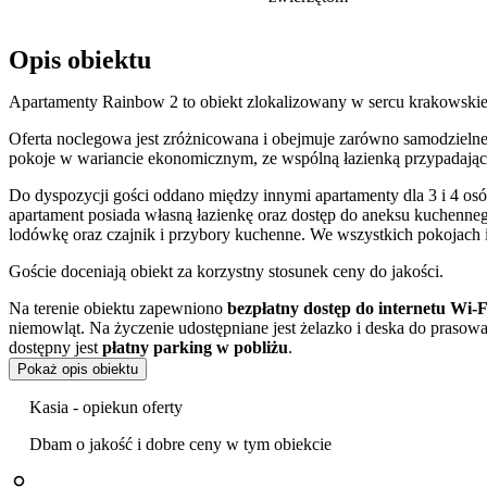
Opis obiektu
Apartamenty Rainbow 2 to obiekt zlokalizowany w sercu krakowskieg
Oferta noclegowa jest zróżnicowana i obejmuje zarówno samodzielne a
pokoje w wariancie ekonomicznym, ze wspólną łazienką przypadając
Do dyspozycji gości oddano między innymi apartamenty dla 3 i 4 osó
apartament posiada własną łazienkę oraz dostęp do aneksu kuchenn
lodówkę oraz czajnik i przybory kuchenne. We wszystkich pokojach i 
Goście doceniają obiekt za korzystny stosunek ceny do jakości.
Na terenie obiektu zapewniono
bezpłatny dostęp do internetu Wi-F
niemowląt. Na życzenie udostępniane jest żelazko i deska do prasow
dostępny jest
płatny parking w pobliżu
.
Pokaż opis obiektu
Apartamenty mieszczą się przy ulicy Bożego Ciała, w otoczeniu liczny
Spacer do Rynku Głównego zajmuje około 10 minut, co pozwala na ł
Kasia - opiekun oferty
Bliskość najważniejszych zabytków jest jednym z atutów tej lokalizac
Dbam o jakość i dobre ceny w tym obiekcie
Królewski na Wawelu
, Sukiennice, Kościół Mariacki oraz Podziem
odpoczynku wśród zieleni, otaczając historyczne centrum miasta.