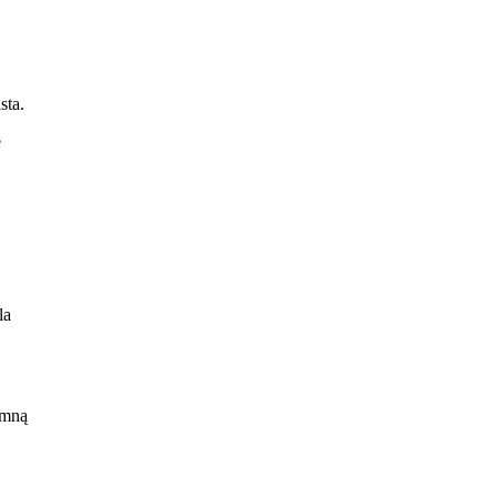
sta.
e
,
la
 mną