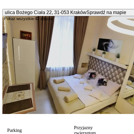
ulica Bożego Ciała
22
,
31-053
Kraków
Sprawdź na mapie
Pokaż wszystkie
42 zdjęcia
Przyjazny
Parking
zwierzętom