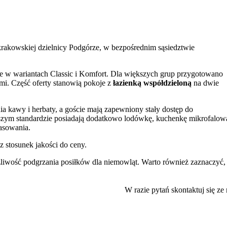
krakowskiej dzielnicy Podgórze, w bezpośrednim sąsiedztwie
we w wariantach Classic i Komfort. Dla większych grup przygotowano
mi. Część oferty stanowią pokoje z
łazienką współdzieloną
na dwie
ia kawy i herbaty, a goście mają zapewniony stały dostęp do
szym standardzie posiadają dodatkowo lodówkę, kuchenkę mikrofalową
rasowania.
 stosunek jakości do ceny.
ożliwość podgrzania posiłków dla niemowląt. Warto również zaznaczyć,
onożnym pupilem. Dla zmotoryzowanych dostępny jest płatny parking
W razie pytań skontaktuj się ze
erzem, zapewnia łatwy dostęp do serca kulturalnego i nocnego życia
ytki miasta, takie jak
Zamek Królewski na Wawelu
, Bazylika Maria
la na chwilę wytchnienia wśród zieleni.