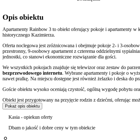
Opis obiektu
Apartamenty Rainbow 3 to obiekt oferujący pokoje i apartamenty w 
historycznego Kazimierza.
Oferta noclegowa jest zróżnicowana i obejmuje pokoje 2- i 3-osobo
przestronny, 9-osobowy apartament z czterema oddzielnymi sypialnia
jednostki, co stanowi ekonomiczne rozwiązanie dla gości.
We wszystkich pokojach znajduje się telewizor oraz zestaw do parzen
bezprzewodowego internetu
. Wybrane apartamenty i pokoje o wyż
nawet pralkę. Na miejscu dostępne jest również żelazko i deska do p
Goście obiektu wysoko oceniają czystość, ogólną wygodę pobytu oraz
Obiekt jest przygotowany na przyjęcie rodzin z dziećmi, oferując m
jest to miejsce
przyjazne zwierzętom
, co pozwala na pobyt z czwor
Pokaż opis obiektu
pobliżu budynku.
Kasia - opiekun oferty
Lokalizacja w Podgórzu, tuż przy kładce łączącej dzielnicę z Kazimi
Krakowa. W zasięgu krótkiego spaceru znajdują się najważniejsze zab
Dbam o jakość i dobre ceny w tym obiekcie
Sukiennice oraz tętniący życiem Rynek Główny. Bliskość Plant pozwa