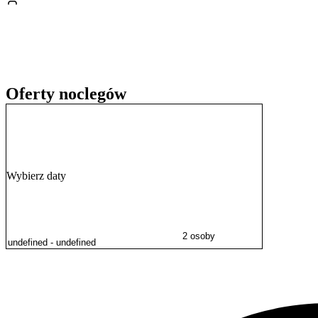
Personel obiektu pomaga w organizacji czasu wolnego, oferując wspa
Wiśle
.
Oferty noclegów
Wybierz daty
2 osoby