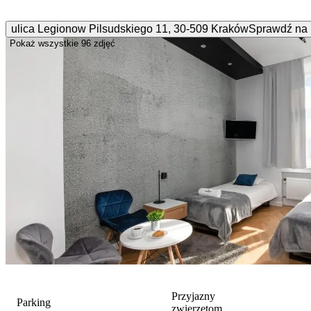
ulica Legionow Pilsudskiego
11
,
30-509
Kraków
Sprawdź na
Pokaż wszystkie
96 zdjęć
Przyjazny
Parking
zwierzętom