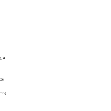
, a
 że
 w
 mną
cka,