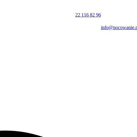
rcie przy rezerwacji wycieczek po mieście oraz
rejsów statkiem po
22 116 82 96
info@nocowanie.p