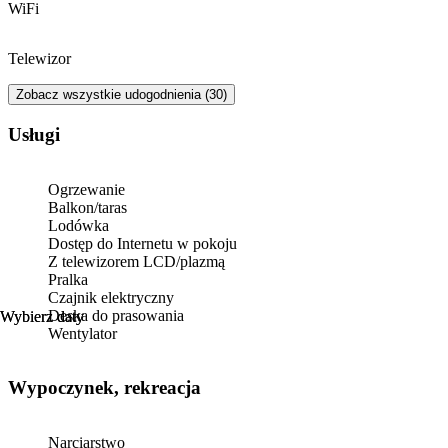
WiFi
Telewizor
Zobacz wszystkie udogodnienia (30)
Usługi
Ogrzewanie
Balkon/taras
Lodówka
Dostęp do Internetu w pokoju
Z telewizorem LCD/plazmą
Pralka
Czajnik elektryczny
Deska do prasowania
Wybierz daty
Wybierz daty
Wentylator
Wypoczynek, rekreacja
Narciarstwo