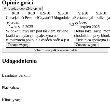
Opinie gości
9.0
Bardzo dobry
248
opinii
9
/10
9
/10
8.9
/10
9.1
/10
9.1
/10
9.3
/10
Cena/jakość
Personel
Czystość
Udogodnienia
Restauracja
Lokalizacja
Gość
Gość
7.3
wrzesień 2025
sierpień 2025
W pokoju były krz pod łóżkiem, brudne
Dobra lokalizacja, mo
kratki wentylacyjne,pajeczyna nad
chodnikiem przy błoni
telewizorem,pokój dla dwóch osób a jest
. Dzielnica spokojna i 
tylko po jedynym sztućce,nie podoba mi się
W pensjonacie pyszne 
Zobacz więcej
Zobacz więcej
też że podczas mojej nieobecności ktoś
reatauracji. Miła obsłu
Zobacz wszystkie opinie (248)
wchodzi do pokoju żeby opróżnić kosz.
wygodny i ładna łazie
Udogodnienia
Bezpłatny parking
Plac zabaw
Klimatyzacja