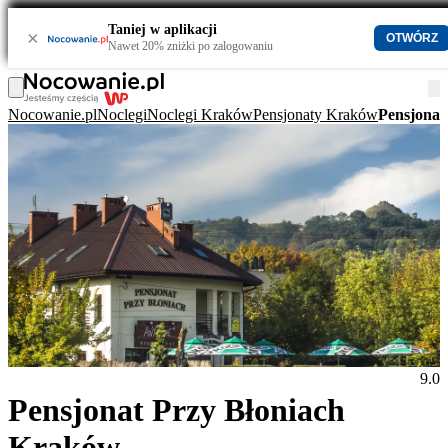
Taniej w aplikacji
×
OTWÓRZ
Nawet 20% zniżki po zalogowaniu
Nocowanie.pl
Noclegi
Noclegi Kraków
Pensjonaty Kraków
Pensjonat
9.0
Pensjonat Przy Błoniach
Kraków