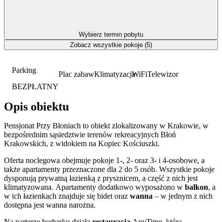
Wybierz termin pobytu
Zobacz wszystkie pokoje (5)
Parking
Plac zabaw
Klimatyzacja
WiFi
Telewizor
BEZPŁATNY
Opis obiektu
Pensjonat Przy Błoniach to obiekt zlokalizowany w Krakowie, w
bezpośrednim sąsiedztwie terenów rekreacyjnych Błoń
Krakowskich, z widokiem na Kopiec Kościuszki.
Oferta noclegowa obejmuje pokoje 1-, 2- oraz 3- i 4-osobowe, a
także apartamenty przeznaczone dla 2 do 5 osób. Wszystkie pokoje
dysponują prywatną łazienką z prysznicem, a część z nich jest
klimatyzowana. Apartamenty dodatkowo wyposażono w
balkon
, a
w ich łazienkach znajduje się bidet oraz
wanna
– w jednym z nich
dostępna jest wanna narożna.
Na parterze budynku działa
restauracja
AnyTime, która