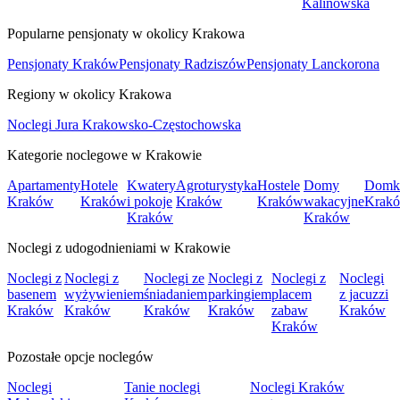
Kalinowska
Popularne pensjonaty w okolicy Krakowa
Pensjonaty Kraków
Pensjonaty Radziszów
Pensjonaty Lanckorona
Regiony w okolicy Krakowa
Noclegi Jura Krakowsko-Częstochowska
Kategorie noclegowe w Krakowie
Apartamenty
Hotele
Kwatery
Agroturystyka
Hostele
Domy
Domk
Kraków
Kraków
i pokoje
Kraków
Kraków
wakacyjne
Krak
Kraków
Kraków
Noclegi z udogodnieniami w Krakowie
Noclegi z
Noclegi z
Noclegi ze
Noclegi z
Noclegi z
Noclegi
basenem
wyżywieniem
śniadaniem
parkingiem
placem
z jacuzzi
Kraków
Kraków
Kraków
Kraków
zabaw
Kraków
Kraków
Pozostałe opcje noclegów
Noclegi
Tanie noclegi
Noclegi Kraków