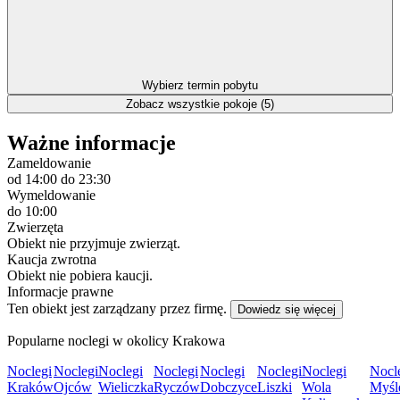
Wybierz termin pobytu
Zobacz wszystkie pokoje (5)
Ważne informacje
Zameldowanie
od 14:00
do 23:30
Wymeldowanie
do 10:00
Zwierzęta
Obiekt nie przyjmuje zwierząt.
Kaucja zwrotna
Obiekt nie pobiera kaucji.
Informacje prawne
Ten obiekt jest zarządzany przez firmę.
Dowiedz się więcej
Popularne noclegi w okolicy Krakowa
Noclegi
Noclegi
Noclegi
Noclegi
Noclegi
Noclegi
Noclegi
Nocl
Kraków
Ojców
Wieliczka
Ryczów
Dobczyce
Liszki
Wola
Myśl