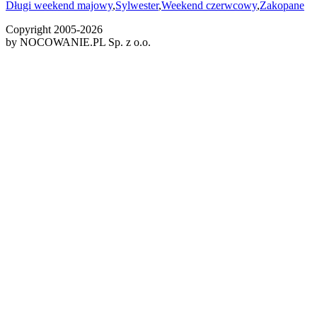
Długi weekend majowy
,
Sylwester
,
Weekend czerwcowy
,
Zakopane
Copyright 2005-
2026
by NOCOWANIE.PL Sp. z o.o.