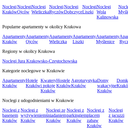
Noclegi
Noclegi
Noclegi
Noclegi
Noclegi
Noclegi
Noclegi
Nocl
Kraków
Ojców
Wieliczka
Ryczów
Dobczyce
Liszki
Wola
Myśl
Kalinowska
Popularne apartamenty w okolicy Krakowa
Apartamenty
Apartamenty
Apartamenty
Apartamenty
Apartamenty
Apar
Kraków
Ojców
Wieliczka
Liszki
Myślenice
Ryc
Regiony w okolicy Krakowa
Noclegi Jura Krakowsko-Częstochowska
Kategorie noclegowe w Krakowie
Apartamenty
Hotele
Kwatery
Hostele
Agroturystyka
Domy
Domk
Kraków
Kraków
i pokoje
Kraków
Kraków
wakacyjne
Krak
Kraków
Kraków
Noclegi z udogodnieniami w Krakowie
Noclegi z
Noclegi z
Noclegi ze
Noclegi z
Noclegi z
Noclegi
basenem
wyżywieniem
śniadaniem
parkingiem
placem
z jacuzzi
Kraków
Kraków
Kraków
Kraków
zabaw
Kraków
Kraków