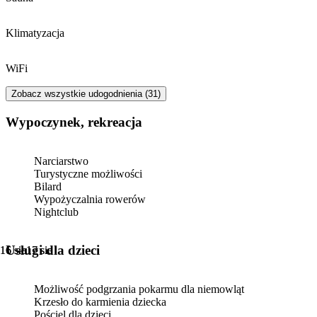
Klimatyzacja
WiFi
Zobacz wszystkie udogodnienia (31)
Wypoczynek, rekreacja
Narciarstwo
Turystyczne możliwości
Bilard
Wypożyczalnia rowerów
Nightclub
usługi dla dzieci
16 sie
16 sie
17 sie
17 sie
Możliwość podgrzania pokarmu dla niemowląt
Krzesło do karmienia dziecka
Pościel dla dzieci