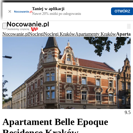
Taniej w aplikacji
×
OTWÓRZ
Nawet 20% zniżki po zalogowaniu
Nocowanie.pl
Noclegi
Noclegi Kraków
Apartamenty Kraków
Apartam
9.5
Apartament Belle Epoque
Residence Kraków