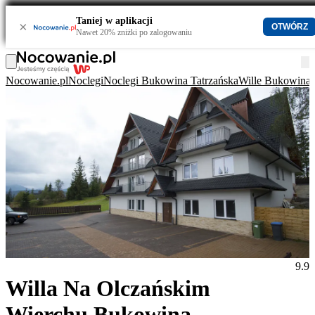
Taniej w aplikacji
×
OTWÓRZ
Nawet 20% zniżki po zalogowaniu
Nocowanie.pl
Noclegi
Noclegi Bukowina Tatrzańska
Wille Bukowina 
9.9
Willa Na Olczańskim
Wierchu Bukowina