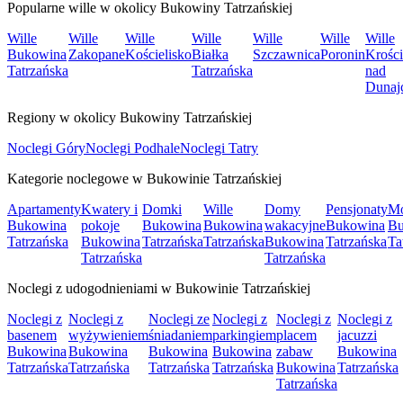
Popularne wille w okolicy Bukowiny Tatrzańskiej
Wille
Wille
Wille
Wille
Wille
Wille
Wille
Bukowina
Zakopane
Kościelisko
Białka
Szczawnica
Poronin
Krośc
Tatrzańska
Tatrzańska
nad
Dunaj
Regiony w okolicy Bukowiny Tatrzańskiej
Noclegi Góry
Noclegi Podhale
Noclegi Tatry
Kategorie noclegowe w Bukowinie Tatrzańskiej
Apartamenty
Kwatery i
Domki
Wille
Domy
Pensjonaty
Mo
Bukowina
pokoje
Bukowina
Bukowina
wakacyjne
Bukowina
Bu
Tatrzańska
Bukowina
Tatrzańska
Tatrzańska
Bukowina
Tatrzańska
Ta
Tatrzańska
Tatrzańska
Noclegi z udogodnieniami w Bukowinie Tatrzańskiej
Noclegi z
Noclegi z
Noclegi ze
Noclegi z
Noclegi z
Noclegi z
basenem
wyżywieniem
śniadaniem
parkingiem
placem
jacuzzi
Bukowina
Bukowina
Bukowina
Bukowina
zabaw
Bukowina
Tatrzańska
Tatrzańska
Tatrzańska
Tatrzańska
Bukowina
Tatrzańska
Tatrzańska