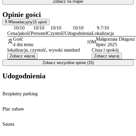
Zobacz na mapie
Tatrzańskiej, co czyni ją dogodną bazą dla miłośników sportów
zimowych. W bliskim sąsiedztwie znajduje się między innymi
Opinie gości
Stacja Narciarska Rusiń-Ski. W okolicy warto odwiedzić także
kompleks basenów termalnych Termy Bukovina oraz obiekty
9.9
Rewelacyjny
15
opinii
kulturalne, takie jak Dom Ludowy. Aktywny wypoczynek
10
/10
10
/10
10
/10
10
/10
9.7
/10
urozmaici wizyta w Górskim Ośrodku Jeździeckim.
Cena/jakość
Personel
Czystość
Udogodnienia
Lokalizacja
Gość
Małgorzata Długosz
10
M
4 dni temu
lipiec 2025
lokalizacja, czystość, wysoki standard
Cisza i spokój
Zobacz więcej
Zobacz więcej
Zobacz wszystkie opinie (15)
Udogodnienia
Bezpłatny parking
Plac zabaw
Sauna