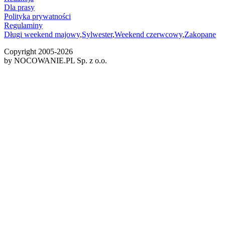
Dla prasy
Polityka prywatności
Regulaminy
Długi weekend majowy
,
Sylwester
,
Weekend czerwcowy
,
Zakopane
Copyright 2005-
2026
by NOCOWANIE.PL Sp. z o.o.