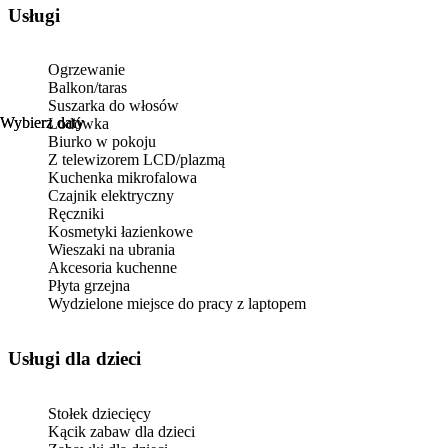
Usługi
Ogrzewanie
Balkon/taras
Suszarka do włosów
Wybierz daty
Wybierz daty
Lodówka
Biurko w pokoju
Z telewizorem LCD/plazmą
Kuchenka mikrofalowa
Czajnik elektryczny
Ręczniki
Kosmetyki łazienkowe
Wieszaki na ubrania
Akcesoria kuchenne
Płyta grzejna
Wydzielone miejsce do pracy z laptopem
usługi dla dzieci
Stołek dziecięcy
Kącik zabaw dla dzieci