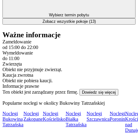
Wybierz termin pobytu
Zobacz wszystkie pokoje (13)
Ważne informacje
Zameldowanie
od 15:00
do 22:00
Wymeldowanie
do 11:00
Zwierzęta
Obiekt nie przyjmuje zwierząt.
Kaucja zwrotna
Obiekt nie pobiera kaucji.
Informacje prawne
Ten obiekt jest zarządzany przez firmę.
Dowiedz się więcej
Popularne noclegi w okolicy Bukowiny Tatrzańskiej
Noclegi
Noclegi
Noclegi
Noclegi
Noclegi
Noclegi
Nocle
Bukowina
Zakopane
Kościelisko
Białka
Szczawnica
Poronin
Krośc
Tatrzańska
Tatrzańska
nad
Dunaj