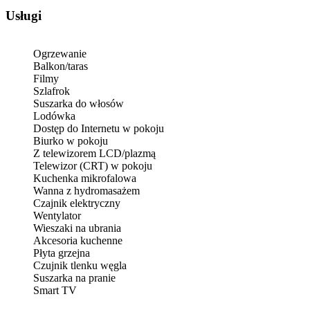
Usługi
Ogrzewanie
Balkon/taras
Filmy
Szlafrok
Suszarka do włosów
Lodówka
Dostęp do Internetu w pokoju
Biurko w pokoju
Z telewizorem LCD/plazmą
Telewizor (CRT) w pokoju
Kuchenka mikrofalowa
Wanna z hydromasażem
Czajnik elektryczny
Wentylator
Wieszaki na ubrania
Akcesoria kuchenne
Płyta grzejna
Czujnik tlenku węgla
Suszarka na pranie
Smart TV