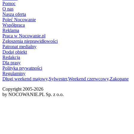
Pomoc
O nas
Nasza oferta
Poleć Nocowanie
Współpraca
Reklama
Praca w Nocowanie.pl
Zgłoszenia nieprawidłowości
Patronat medialny
Dodaj obiekt
Redakcja
Dla prasy
Polityka prywatności
Regulaminy
Długi weekend majowy
,
Sylwester
,
Weekend czerwcowy
,
Zakopane
Copyright 2005-
2026
by NOCOWANIE.PL Sp. z o.o.