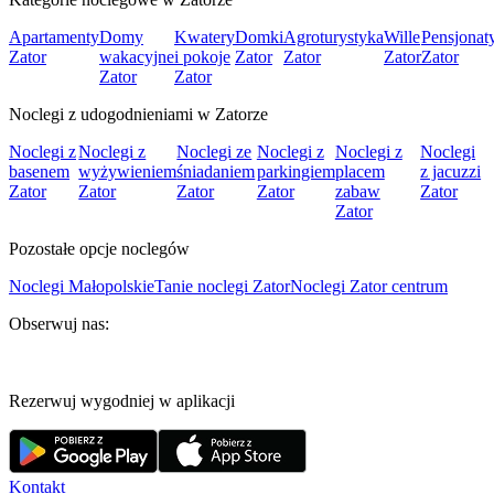
Apartamenty
Domy
Kwatery
Domki
Agroturystyka
Wille
Pensjonat
Zator
wakacyjne
i pokoje
Zator
Zator
Zator
Zator
Zator
Zator
Noclegi z udogodnieniami w Zatorze
Noclegi z
Noclegi z
Noclegi ze
Noclegi z
Noclegi z
Noclegi
basenem
wyżywieniem
śniadaniem
parkingiem
placem
z jacuzzi
Zator
Zator
Zator
Zator
zabaw
Zator
Zator
Pozostałe opcje noclegów
Noclegi Małopolskie
Tanie noclegi Zator
Noclegi Zator centrum
Obserwuj nas:
Rezerwuj wygodniej w aplikacji
Kontakt