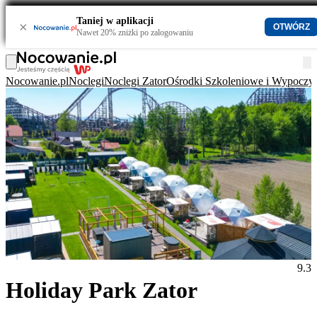
Taniej w aplikacji
×
OTWÓRZ
Nawet 20% zniżki po zalogowaniu
Nocowanie.pl
Noclegi
Noclegi Zator
Ośrodki Szkoleniowe i Wypoczy
9.3
Holiday Park Zator