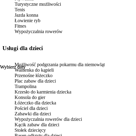
Turystyczne możliwości
Tenis
Jazda konna
Łowienie ryb
Fitnes
Wypożyczalnia rowerów
usługi dla dzieci
Możliwość podgrzania pokarmu dla niemowląt
Wybierz daty
Wybierz daty
Wanienka do kąpieli
Przenośne łóżeczko
Plac zabaw dla dzieci
Trampolina
Krzesło do karmienia dziecka
Konsola do gier
Łóżeczko dla dziecka
Pościel dla dzieci
Zabawki dla dzieci
Wypożyczalnia rowerów dla dzieci
Kącik zabaw dla dzieci
Stołek dziecięcy
Basen odkryty dla dzieci