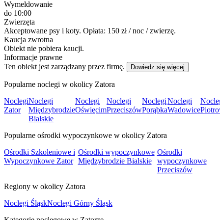
Wymeldowanie
do 10:00
Zwierzęta
Akceptowane psy i koty. Opłata: 150 zł / noc / zwierzę.
Kaucja zwrotna
Obiekt nie pobiera kaucji.
Informacje prawne
Ten obiekt jest zarządzany przez firmę.
Dowiedz się więcej
Popularne noclegi w okolicy Zatora
Noclegi
Noclegi
Noclegi
Noclegi
Noclegi
Noclegi
Nocle
Zator
Międzybrodzie
Oświęcim
Przeciszów
Porąbka
Wadowice
Piotr
Bialskie
Popularne ośrodki wypoczynkowe w okolicy Zatora
Ośrodki Szkoleniowe i
Ośrodki wypoczynkowe
Ośrodki
Wypoczynkowe Zator
Międzybrodzie Bialskie
wypoczynkowe
Przeciszów
Regiony w okolicy Zatora
Noclegi Śląsk
Noclegi Górny Śląsk
Kategorie noclegowe w Zatorze