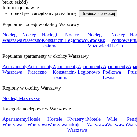
braku szkód).
Informacje prawne
Ten obiekt jest zarządzany przez firmę.
Dowiedz się więcej
Popularne noclegi w okolicy Warszawy
Noclegi
Noclegi
Noclegi
Noclegi
Noclegi
Noclegi
Noc
Warszawa
Piaseczno
Konstancin-
Legionowo
Grodzisk
Podkowa
Pru
Jeziorna
Mazowiecki
Leśna
Popularne apartamenty w okolicy Warszawy
Apartamenty
Apartamenty
Apartamenty
Apartamenty
Apartamenty
Apar
Warszawa
Piaseczno
Konstancin-
Legionowo
Podkowa
Pru
Jeziorna
Leśna
Regiony w okolicy Warszawy
Noclegi Mazowsze
Kategorie noclegowe w Warszawie
Apartamenty
Hotele
Hostele
Kwatery i
Motele
Wille
Pens
Warszawa
Warszawa
Warszawa
pokoje
Warszawa
Warszawa
Wars
Warszawa