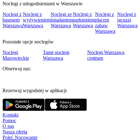
Noclegi z udogodnieniami w Warszawie
Noclegi z
Noclegi z
Noclegi ze
Noclegi z
Noclegi z
Noclegi z
basenem
wyżywieniem
śniadaniem
parkingiem
placem
jacuzzi
Warszawa
Warszawa
Warszawa
Warszawa
zabaw
Warszawa
Warszawa
Pozostałe opcje noclegów
Noclegi
Tanie noclegi
Noclegi Warszawa
Mazowieckie
Warszawa
centrum
Obserwuj nas:
Rezerwuj wygodniej w aplikacji
Kontakt
Pomoc
O nas
Nasza oferta
Poleć Nocowanie