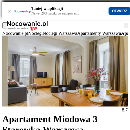
Taniej w aplikacji
×
OTWÓRZ
Nawet 20% zniżki po zalogowaniu
Nocowanie.pl
Noclegi
Noclegi Warszawa
Apartamenty Warszawa
Apa
8.7
Apartament Miodowa 3
Starowka Warszawa