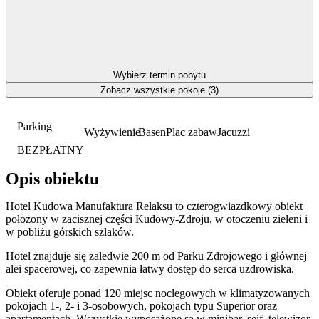
Wybierz termin pobytu
Zobacz wszystkie pokoje (3)
Parking
Wyżywienie
Basen
Plac zabaw
Jacuzzi
BEZPŁATNY
Opis obiektu
Hotel Kudowa Manufaktura Relaksu to czterogwiazdkowy obiekt
położony w zacisznej części Kudowy-Zdroju, w otoczeniu zieleni i
w pobliżu górskich szlaków.
Hotel znajduje się zaledwie 200 m od Parku Zdrojowego i głównej
alei spacerowej, co zapewnia łatwy dostęp do serca uzdrowiska.
Obiekt oferuje ponad 120 miejsc noclegowych w klimatyzowanych
pokojach 1-, 2- i 3-osobowych, pokojach typu Superior oraz
apartamentach. Wszystkie wyposażone są w minibar, sejf, telewizor