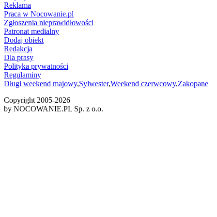
Reklama
Praca w Nocowanie.pl
Zgłoszenia nieprawidłowości
Patronat medialny
Dodaj obiekt
Redakcja
Dla prasy
Polityka prywatności
Regulaminy
Długi weekend majowy
,
Sylwester
,
Weekend czerwcowy
,
Zakopane
Copyright 2005-
2026
by NOCOWANIE.PL Sp. z o.o.