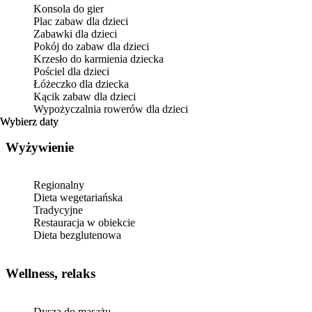
Konsola do gier
Plac zabaw dla dzieci
Zabawki dla dzieci
Pokój do zabaw dla dzieci
Krzesło do karmienia dziecka
Pościel dla dzieci
Łóżeczko dla dziecka
Kącik zabaw dla dzieci
Wypożyczalnia rowerów dla dzieci
Wybierz daty
Wybierz daty
Wyżywienie
Regionalny
Dieta wegetariańska
Tradycyjne
Restauracja w obiekcie
Dieta bezglutenowa
Wellness, relaks
Dysza do masażu