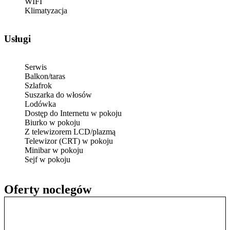
WIFI
Klimatyzacja
Usługi
Serwis
Balkon/taras
Szlafrok
Suszarka do włosów
Lodówka
Dostęp do Internetu w pokoju
Biurko w pokoju
Z telewizorem LCD/plazmą
Telewizor (CRT) w pokoju
Minibar w pokoju
Sejf w pokoju
Oferty noclegów