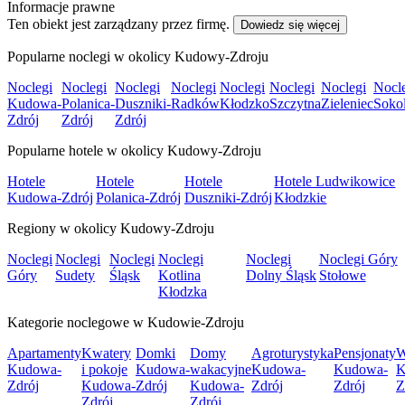
Informacje prawne
Ten obiekt jest zarządzany przez firmę.
Dowiedz się więcej
Popularne noclegi w okolicy Kudowy-Zdroju
Noclegi
Noclegi
Noclegi
Noclegi
Noclegi
Noclegi
Noclegi
Nocl
Kudowa-
Polanica-
Duszniki-
Radków
Kłodzko
Szczytna
Zieleniec
Soko
Zdrój
Zdrój
Zdrój
Popularne hotele w okolicy Kudowy-Zdroju
Hotele
Hotele
Hotele
Hotele Ludwikowice
Kudowa-Zdrój
Polanica-Zdrój
Duszniki-Zdrój
Kłodzkie
Regiony w okolicy Kudowy-Zdroju
Noclegi
Noclegi
Noclegi
Noclegi
Noclegi
Noclegi Góry
Góry
Sudety
Śląsk
Kotlina
Dolny Śląsk
Stołowe
Kłodzka
Kategorie noclegowe w Kudowie-Zdroju
Apartamenty
Kwatery
Domki
Domy
Agroturystyka
Pensjonaty
W
Kudowa-
i pokoje
Kudowa-
wakacyjne
Kudowa-
Kudowa-
K
Zdrój
Kudowa-
Zdrój
Kudowa-
Zdrój
Zdrój
Z
Zdrój
Zdrój