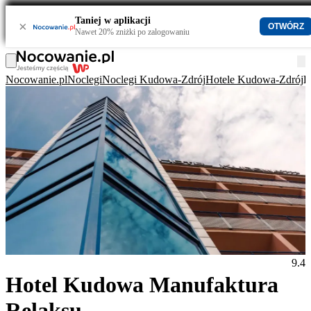
Taniej w aplikacji
×
OTWÓRZ
Nawet 20% zniżki po zalogowaniu
Nocowanie.pl
Noclegi
Noclegi Kudowa-Zdrój
Hotele Kudowa-Zdrój
H
9.4
Hotel Kudowa Manufaktura
Relaksu