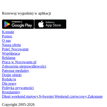
Rezerwuj wygodniej w aplikacji
Kontakt
Pomoc
O nas
Nasza oferta
Poleć Nocowanie
Współpraca
Reklama
Praca w Nocowanie.pl
Zgłoszenia nieprawidłowości
Patronat medialny
Dodaj obiekt
Redakcja
Dla prasy
Polityka prywatności
Regulaminy
Długi weekend majowy
,
Sylwester
,
Weekend czerwcowy
,
Zakopane
Copyright 2005-
2026