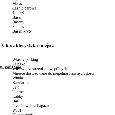
Masaż
Łaźnia parowa
Jacuzzi
Basen
Baseny
Saunas
Basen kryty
Charakterystyka miejsca
Własny parking
Żelazko
01 paź
01 paź
02 paź
02 paź
WiFi w przestrzeniach wspólnych
Miejsce dostosowane do niepełnosprawnych gości
Winda
Kawiarnia
Sejf
Internet
Lobby
Bar
Przechowalnia bagażu
WIFI
Klimatyzacja