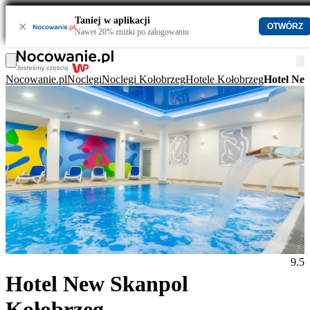
Taniej w aplikacji
×
OTWÓRZ
Nawet 20% zniżki po zalogowaniu
Nocowanie.pl
Noclegi
Noclegi Kołobrzeg
Hotele Kołobrzeg
Hotel Ne
9.5
Hotel New Skanpol
Kołobrzeg