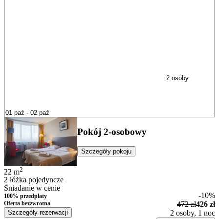
2 osoby
Pokój 2-osobowy
Szczegóły pokoju
2
22
m
2 łóżka pojedyncze
Śniadanie w cenie
-10%
100% przedpłaty
Oferta bezzwrotna
472 zł
426 zł
Szczegóły rezerwacji
2 osoby, 1 noc