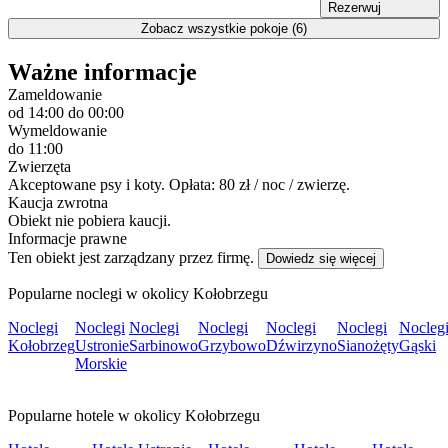
Rezerwuj
Zobacz wszystkie pokoje (6)
Ważne informacje
Zameldowanie
od 14:00
do 00:00
Wymeldowanie
do 11:00
Zwierzęta
Akceptowane psy i koty. Opłata: 80 zł / noc / zwierzę.
Kaucja zwrotna
Obiekt nie pobiera kaucji.
Informacje prawne
Ten obiekt jest zarządzany przez firmę.
Dowiedz się więcej
Popularne noclegi w okolicy Kołobrzegu
Noclegi
Noclegi
Noclegi
Noclegi
Noclegi
Noclegi
Nocleg
Kołobrzeg
Ustronie
Sarbinowo
Grzybowo
Dźwirzyno
Sianożęty
Gąski
Morskie
Popularne hotele w okolicy Kołobrzegu