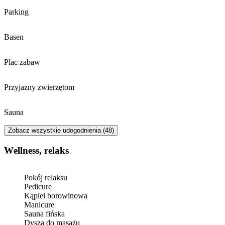
niewiele mogę powiedzieć ponieważ nie
Parking
byłam. :-) Wspaniały czas, super miejsce,
serdecznie polecam i już za nimi tęsknię.
Jak Kołobrzeg to Hotel New Skanpol !
Basen
Plac zabaw
Przyjazny zwierzętom
Sauna
Zobacz wszystkie udogodnienia (48)
Wellness, relaks
Pokój relaksu
Pedicure
Kąpiel borowinowa
Manicure
Sauna fińska
Dysza do masażu