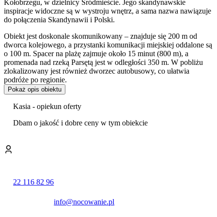
Kołobrzegu, w dzielnicy Śródmieście. Jego skandynawskie
inspiracje widoczne są w wystroju wnętrz, a sama nazwa nawiązuje
do połączenia Skandynawii i Polski.
Obiekt jest doskonale skomunikowany – znajduje się 200 m od
dworca kolejowego, a przystanki komunikacji miejskiej oddalone są
o 100 m. Spacer na plażę zajmuje około 15 minut (800 m), a
promenada nad rzeką Parsętą jest w odległości 350 m. W pobliżu
zlokalizowany jest również dworzec autobusowy, co ułatwia
podróże po regionie.
Pokaż opis obiektu
Oferta noclegowa hotelu obejmuje 170 pokoi 1-osobowych i 2-
osobowych, w tym warianty Deluxe z klimatyzacją oraz Deluxe
Kasia - opiekun oferty
VIP z możliwością dostawki. Wszystkie pokoje wyposażone są w
telewizor, telefon, bezpłatny dostęp do internetu Wi-Fi oraz
Dbam o jakość i dobre ceny w tym obiekcie
prywatną łazienkę. Część z nich dysponuje także balkonem lub
tarasem.
Goście mają do dyspozycji nowoczesne
Aqua Center
, które
zapewnia szerokie możliwości relaksu i rekreacji wodnej.
W skład strefy wchodzi
kryty basen
, jacuzzi, łaźnia parowa oraz
22 116 82 96
sauna fińska
, z których można korzystać bezpłatnie. Hotelowe
Wellness Center oferuje dodatkowo bogatą gamę płatnych
info@nocowanie.pl
zabiegów, takich jak masaże, kąpiele borowinowe, a także usługi
kosmetyczne, w tym manicure i pedicure. Dostępne są również