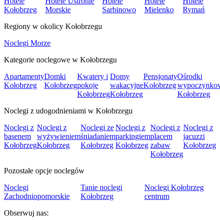
Hotele
Hotele Ustronie
Hotele
Hotele
Hotele
Kołobrzeg
Morskie
Sarbinowo
Mielenko
Rymań
Regiony w okolicy Kołobrzegu
Noclegi Morze
Kategorie noclegowe w Kołobrzegu
Apartamenty
Domki
Kwatery i
Domy
Pensjonaty
Ośrodki
Kołobrzeg
Kołobrzeg
pokoje
wakacyjne
Kołobrzeg
wypoczynko
Kołobrzeg
Kołobrzeg
Kołobrzeg
Noclegi z udogodnieniami w Kołobrzegu
Noclegi z
Noclegi z
Noclegi ze
Noclegi z
Noclegi z
Noclegi z
basenem
wyżywieniem
śniadaniem
parkingiem
placem
jacuzzi
Kołobrzeg
Kołobrzeg
Kołobrzeg
Kołobrzeg
zabaw
Kołobrzeg
Kołobrzeg
Pozostałe opcje noclegów
Noclegi
Tanie noclegi
Noclegi Kołobrzeg
Zachodniopomorskie
Kołobrzeg
centrum
Obserwuj nas: