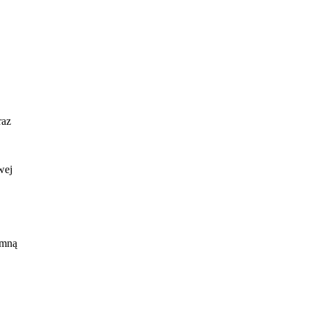
raz
wej
 mną
ie