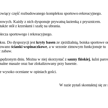
nowiący część rozbudowanego kompleksu sportowo-rekreacyjnego.
owych. Każdy z nich dysponuje prywatną łazienką z prysznicem.
kże stół z krzesłami i szafę na ubrania.
lecza sportowego i rekreacyjnego.
ksu. Do dyspozycji jest
kryty basen
ze zjeżdżalnią, boiska sportowe o
otowano
ścianki wspinaczkowe
, a w sezonie zimowym funkcjonuje tu
c zabaw.
e spędzonym dniu. Można w niej skorzystać z
sauny fińskiej
, łaźni paro
jonalne masaże oraz bar zlokalizowany przy basenie.
ie wysoko oceniane w opiniach gości.
ch gości. Budynek jest wyposażony w windę, a w przestrzeniach
obyt przyjmowane są gotówką lub kartą kredytową.
W razie pytań skontaktuj się ze
 tym Rychnowskie, Urzędowe i Miejskie, sprzyja wypoczynkowi na łon
 Regionalne, aby poznać historię regionu.