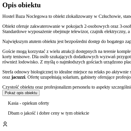
Opis obiektu
Hostel Baza Noclegowa to obiekt zlokalizowany w Człuchowie, sta
Obiekt oferuje zakwaterowanie w pokojach 2-osobowych oraz 3-osob
Standardowe wyposażenie obejmuje telewizor, czajnik elektryczny, a ta
Największym atutem obiektu jest bezpośredni dostęp do bogatego zap
Goście mogą korzystać z wielu atrakcji dostępnych na terenie komple
korty tenisowe. Dla osób szukających dodatkowych wyzwań przyg
również lodowisko. Z myślą o najmłodszych gościach urządzono pla
Strefa odnowy biologicznej to idealne miejsce na relaks po aktywni
oraz
jacuzzi
. Ofertę uzupełniają solarium, gabinety oferujące profes
Czystość obiektu oraz profesjonalizm personelu to aspekty szczególn
Pokaż opis obiektu
Na terenie obiektu zapewniono bezpłatny
parking
dla zmotoryzowany
wspólnych można korzystać z dostępu do sieci Wi-Fi. Płatności za p
Kasia - opiekun oferty
Lokalizacja w Człuchowie, mieście otoczonym przez kilka jezior, w
Dbam o jakość i dobre ceny w tym obiekcie
natury. Będąc na miejscu, warto również odwiedzić pobliskie Muzeum