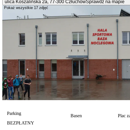
ulica Koszalińska
2a
,
77-300
Człuchów
Sprawdź na mapie
Pokaż wszystkie
17 zdjęć
Parking
Basen
Plac 
BEZPŁATNY