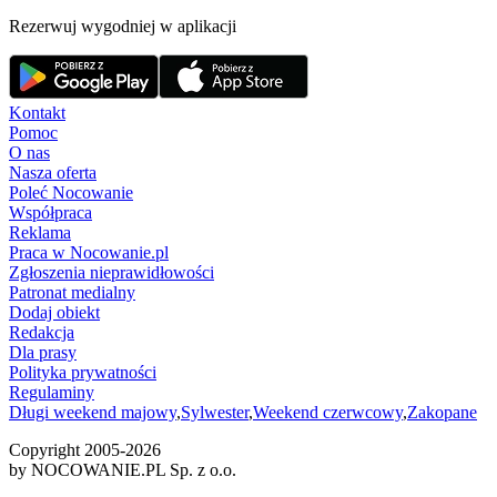
Rezerwuj wygodniej w aplikacji
Kontakt
Pomoc
O nas
Nasza oferta
Poleć Nocowanie
Współpraca
Reklama
Praca w Nocowanie.pl
Zgłoszenia nieprawidłowości
Patronat medialny
Dodaj obiekt
Redakcja
Dla prasy
Polityka prywatności
Regulaminy
Długi weekend majowy
,
Sylwester
,
Weekend czerwcowy
,
Zakopane
Copyright 2005-
2026
by NOCOWANIE.PL Sp. z o.o.