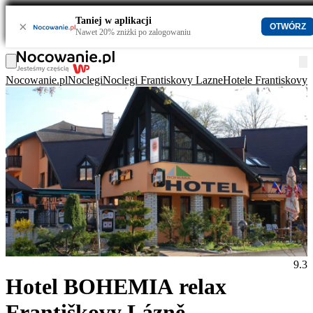
Taniej w aplikacji
×
OTWÓRZ
Nawet 20% zniżki po zalogowaniu
Nocowanie.pl
Noclegi
Noclegi Frantiskovy Lazne
Hotele Frantiskovy
9.3
Hotel BOHEMIA relax
Františkovy Lázně