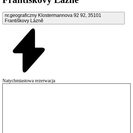
nr.geograficzny Klostermannova 92
92
,
35101
Františkovy Lázně
Natychmiastowa rezerwacja