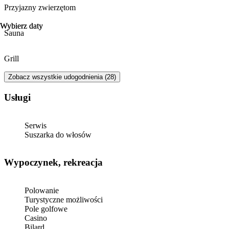
Przyjazny zwierzętom
Wybierz daty
Wybierz daty
Sauna
Grill
Zobacz wszystkie udogodnienia (28)
Usługi
Serwis
Suszarka do włosów
Wypoczynek, rekreacja
Polowanie
Turystyczne możliwości
Pole golfowe
Casino
Bilard