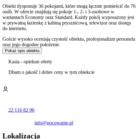
Obiekt dysponuje 36 pokojami, które mogą łącznie pomieścić do 76
osób. W ofercie znajdują się pokoje 1-, 2- i 3-osobowe w
wariantach Economy oraz Standard. Każdy pokój wyposażony jest
w prywatną łazienkę z kabiną prysznicową, telewizor oraz dostęp
do internetu.
Goście wysoko oceniają czystość obiektu, profesjonalizm personelu
oraz jego dogodne położenie.
Pokaż opis obiektu
Do dyspozycji gości jest lobby oraz bar. Obiekt wyposażony jest w
windę
i oferuje udogodnienia dla osób z niepełnosprawnościami.
Kasia - opiekun oferty
Dostępna jest również bezpłatna
przechowalnia rowerów
oraz
możliwość skorzystania z żelazka.
Dbam o jakość i dobre ceny w tym obiekcie
Hotel przygotował szereg bezpłatnych udogodnień dla rodzin
podróżujących z dziećmi. Na życzenie dostępne są
łóżeczka
niemowlęce
z pościelą, wanienki do kąpieli, krzesełka do karmienia
oraz zabawki.
Na terenie obiektu znajduje się
monitorowany parking
, dostępny
22 116 82 96
dla gości w godzinach od 6:00 do 22:00. Korzystanie z miejsca
postojowego wiąże się z dodatkową opłatą w wysokości 20 zł za
info@nocowanie.pl
dobę.
Lokalizacja
Centralna lokalizacja w Ostródzie, zaledwie 200 metrów od dworca