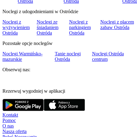
Ostróda
Ostróda
Ostród
Noclegi z udogodnieniami w Ostródzie
Noclegi z
Noclegi ze
Noclegi z
Noclegi z placem
wyżywieniem
śniadaniem
parkingiem
zabaw Ostróda
Ostróda
Ostróda
Ostróda
Pozostałe opcje noclegów
Noclegi Warmińsko-
Tanie noclegi
Noclegi Ostróda
mazurskie
Ostróda
centrum
Obserwuj nas:
Rezerwuj wygodniej w aplikacji
Kontakt
Pomoc
O nas
Nasza oferta
Poleć Nocowanie