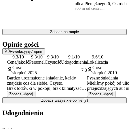
PKP, zapewnia łatwy dostęp do głównych atrakcji miasta.
Zamek
ulica Pieniężnego 6, Ostróda
Krzyżacki
, muzeum, amfiteatr oraz molo nad Jeziorem Drwęckim
700 m od centrum
znajdują się w promieniu 400 metrów od obiektu.
W ramach dodatkowych usług obiekt oferuje możliwość
skorzystania z płatnej wypożyczalni rowerów i łódek. W okolicy
Zobacz na mapie
dostępne są również kręgle, klub nocny oraz opcja zorganizowania
wycieczki statkiem.
Opinie gości
9.3
Rewelacyjny
7
opinii
9.3
/10
9.3
/10
9.3
/10
9.1
/10
9.6
/10
Cena/jakość
Personel
Czystość
Udogodnienia
Lokalizacja
Gość
Gość
7.3
sierpień 2025
sierpień 2019
Bardzo urozmaicone śniadanie, każdy
Pyszne śniadania
znajdzie cos dla siebie. Czysto.
Mieliśmy pokój od ulic
Brak lodówki w pokoju, brak klimatyzacji
przejeżdżających aut n
lub zamiast niej moskitiery w oknie aby
zatym wszystko było 
Zobacz więcej
Zobacz więcej
móc przewietrzyć pokój bez wpuszczania
Zobacz wszystkie opinie (7)
komarów.
Udogodnienia