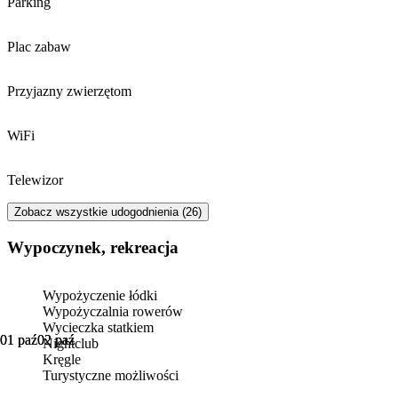
Parking
Plac zabaw
Przyjazny zwierzętom
WiFi
Telewizor
Zobacz wszystkie udogodnienia (26)
Wypoczynek, rekreacja
Wypożyczenie łódki
Wypożyczalnia rowerów
Wycieczka statkiem
01 paź
01 paź
02 paź
02 paź
Nightclub
Kręgle
Turystyczne możliwości