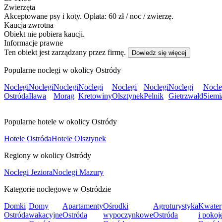
Zwierzęta
Akceptowane psy i koty. Opłata: 60 zł / noc / zwierzę.
Kaucja zwrotna
Obiekt nie pobiera kaucji.
Informacje prawne
Ten obiekt jest zarządzany przez firmę.
Dowiedz się więcej
Popularne noclegi w okolicy Ostródy
Noclegi
Noclegi
Noclegi
Noclegi
Noclegi
Noclegi
Noclegi
Nocle
Ostróda
Iława
Morąg
Kretowiny
Olsztynek
Pelnik
Gietrzwałd
Siemi
Popularne hotele w okolicy Ostródy
Hotele Ostróda
Hotele Olsztynek
Regiony w okolicy Ostródy
Noclegi Jeziora
Noclegi Mazury
Kategorie noclegowe w Ostródzie
Domki
Domy
Apartamenty
Ośrodki
Agroturystyka
Kwater
Ostróda
wakacyjne
Ostróda
wypoczynkowe
Ostróda
i pokoj