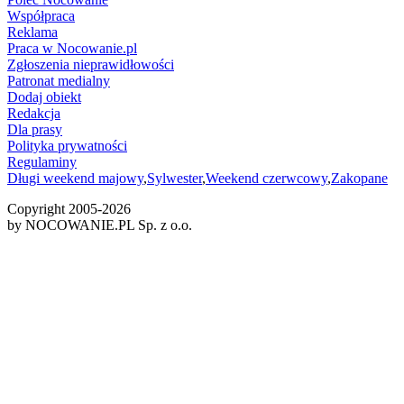
Współpraca
Reklama
Praca w Nocowanie.pl
Zgłoszenia nieprawidłowości
Patronat medialny
Dodaj obiekt
Redakcja
Dla prasy
Polityka prywatności
Regulaminy
Długi weekend majowy
,
Sylwester
,
Weekend czerwcowy
,
Zakopane
Copyright 2005-
2026
by NOCOWANIE.PL Sp. z o.o.