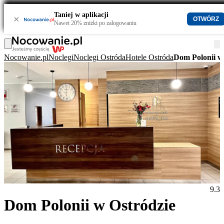
Taniej w aplikacji
×
OTWÓRZ
Nawet 20% zniżki po zalogowaniu
Nocowanie.pl
Noclegi
Noclegi Ostróda
Hotele Ostróda
Dom Polonii w
9.3
Dom Polonii w Ostródzie