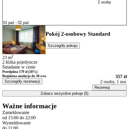
2 osoby
Pokój 2-osobowy Standard
Szczegóły pokoju
2
23
m
2 łóżka pojedyncze
Śniadanie w cenie
Przedpłata 179 zł (50%)
Bezpłatna anulacja
do 30 wrz.
357 zł
Szczegóły rezerwacji
2 osoby, 1 noc
Rezerwuj
Zobacz wszystkie pokoje (5)
Ważne informacje
Zameldowanie
od 15:00
do 22:00
Wymeldowanie
do 11:00