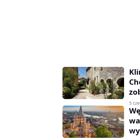
Kl
Ch
zo
5 cz
Wę
wa
wy