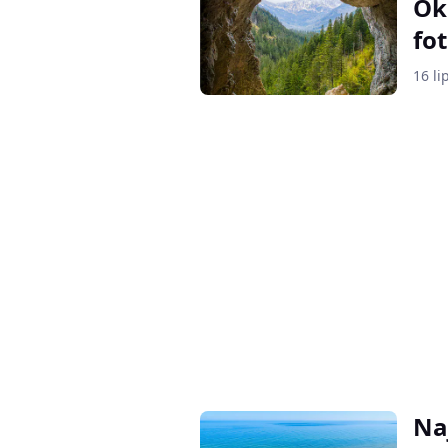
Ok
fo
16 li
Na