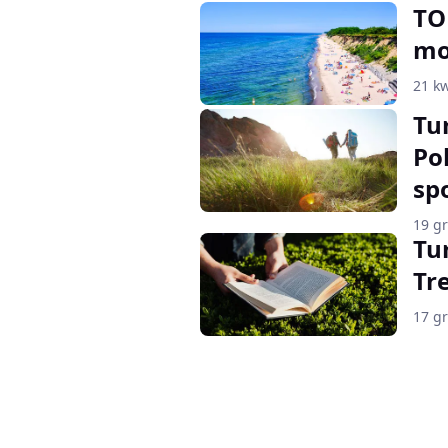
TO
mo
21 kw
Tu
Po
sp
19 g
Tu
Tr
17 g