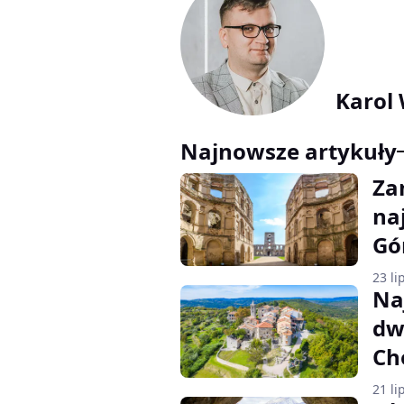
Karol
Najnowsze artykuły
Za
na
Gó
23 li
Na
dw
Ch
21 li