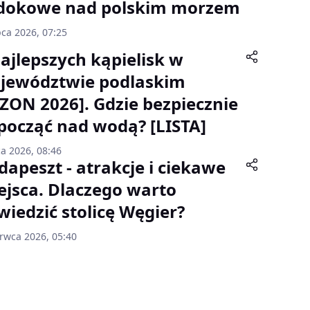
dokowe nad polskim morzem
pca 2026, 07:25
najlepszych kąpielisk w
jewództwie podlaskim
EZON 2026]. Gdzie bezpiecznie
począć nad wodą? [LISTA]
ca 2026, 08:46
dapeszt - atrakcje i ciekawe
ejsca. Dlaczego warto
wiedzić stolicę Węgier?
erwca 2026, 05:40