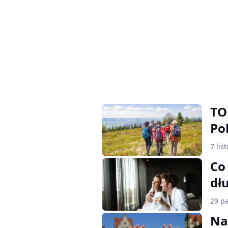
TO
Po
7 lis
Co
dł
29 pa
Na