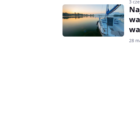
3 cz
Na
wa
wa
28 m