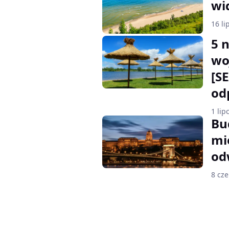
wi
16 li
5 
wo
[S
od
1 lip
Bu
mi
od
8 cz