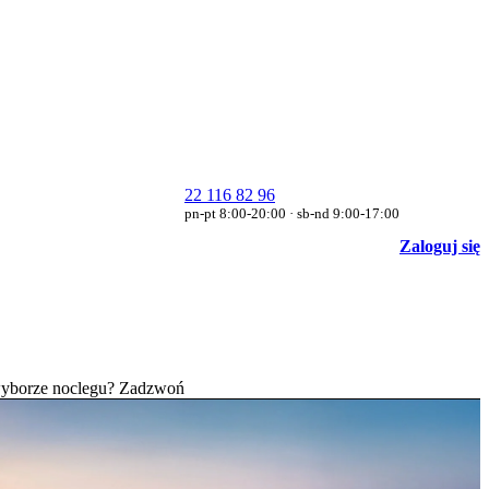
22 116 82 96
pn-pt
8:00-20:00
·
sb-nd
9:00-17:00
Zaloguj się
wyborze noclegu? Zadzwoń