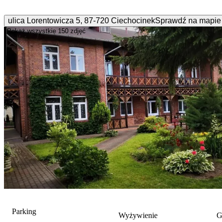
ulica Lorentowicza
5
,
87-720
Ciechocinek
Sprawdź na mapie
Pokaż wszystkie
150 zdjęć
Parking
Wyżywienie
G