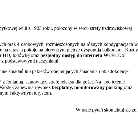
owej willi z 1903 roku, położony w sercu strefy uzdrowiskowej
ch oraz 4-osobowych, rozmieszczonych na różnych kondygnacjach wil
ie na taras, a pokoje na pierwszym piętrze dysponują balkonami. Każdy
zor HD, lodówkę oraz
bezpłatny dostęp do internetu Wi-Fi
. Do
 z podstawowymi naczyniami.
ie śniadań lub pakietów obejmujących śniadania i obiadokolacje.
²
z fontanną, stanowiący strefę relaksu dla gości. Na jego terenie
 Ośrodek zapewnia również
bezpłatny, monitorowany parking
oraz
anym i aktywnym turystom.
inka, w uzdrowiskowej strefie „A”. Zaledwie krótki, 100-metrowy spa
wych. W bezpośrednim sąsiedztwie znajdują się sanatoria oferujące
W razie pytań skontaktuj się ze
ru leżą najważniejsze atrakcje miasta, w tym słynne
Tężnie solanko
obsługę oraz doskonałą lokalizację obiektu.