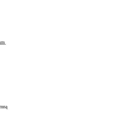
li.
cer
 mną
we
,