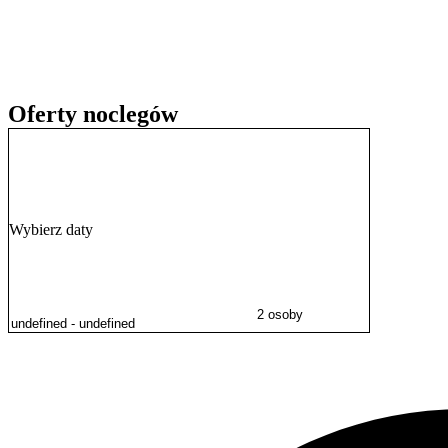
Na miejscu można za dodatkową opłatą wypożyczyć rowery lub zamó
atrakcje turystyczne, takie jak przejażdżki tramwajem konnym, rejsy
Oferty noclegów
Wybierz daty
2 osoby