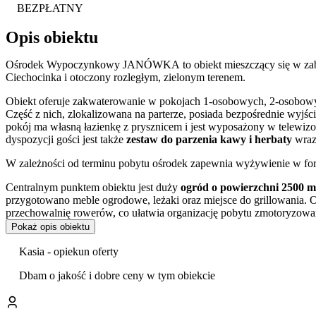
BEZPŁATNY
Opis obiektu
Ośrodek Wypoczynkowy JANÓWKA to obiekt mieszczący się w zabytk
Ciechocinka i otoczony rozległym, zielonym terenem.
Obiekt oferuje zakwaterowanie w pokojach 1-osobowych, 2-osobowy
Część z nich, zlokalizowana na parterze, posiada bezpośrednie wyjśc
pokój ma własną łazienkę z prysznicem i jest wyposażony w telewi
dyspozycji gości jest także
zestaw do parzenia kawy i herbaty
wraz
W zależności od terminu pobytu ośrodek zapewnia wyżywienie w form
Centralnym punktem obiektu jest duży
ogród o powierzchni 2500 m
przygotowano meble ogrodowe, leżaki oraz miejsce do grillowania.
przechowalnię rowerów, co ułatwia organizację pobytu zmotoryzow
Pokaż opis obiektu
Ośrodek jest zlokalizowany w ścisłym centrum sanatoryjnym Ciechoc
dzieli go od głównego deptaka, dywanów kwiatowych i parków zdrojo
Kasia - opiekun oferty
bogatą bazę zabiegową i baseny termalno-solankowe. W zasięgu space
Fontanna Grzybek oraz Muszla Koncertowa.
Dbam o jakość i dobre ceny w tym obiekcie
Goście w swoich opiniach szczególnie wysoko oceniają profesjonalną 