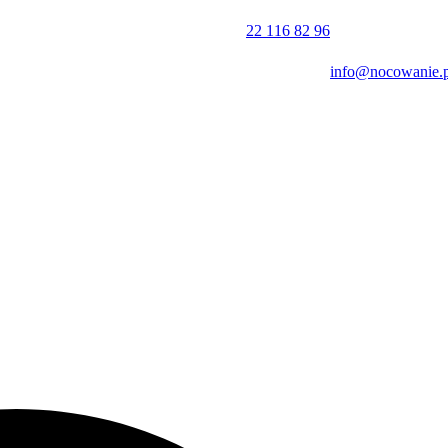
wić profesjonalny masaż. W pobliżu organizowane są również liczne
 statkiem po Wiśle czy wycieczki autokarowe do pobliskiego Torunia.
22 116 82 96
info@nocowanie.p