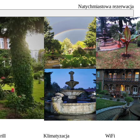
Natychmiastowa rezerwacja
rill
Klimatyzacja
WiFi