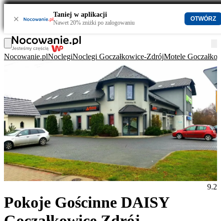
Taniej w aplikacji
×
OTWÓRZ
Nawet 20% zniżki po zalogowaniu
Nocowanie.pl
Noclegi
Noclegi Goczałkowice-Zdrój
Motele Goczałkow
9.2
Pokoje Gościnne DAISY
Goczałkowice Zdrój