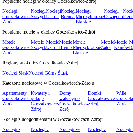
Popularne noclegi w okolicy Goczałkowice-Zdrój
Noclegi
Noclegi
Noclegi
Noclegi
Noclegi
Noclegi
Nocl
Goczałkowice-
Szczyrk
Ustroń
Brenna
Międzybrodzie
Oświęcim
Prze
Zdrój
Bialskie
Popularne motele w okolicy Goczałkowice-Zdrój
Motele
Motele
Motele
Motele
Motele
Motele
Motele
M
Goczałkowice-
Szczyrk
Ustroń
Brenna
Międzybrodzie
Zator
Kaniów
R
Zdrój
Bialskie
Regiony w okolicy Goczałkowice-Zdrój
Noclegi Śląsk
Noclegi Górny Śląsk
Kategorie noclegowe w Goczałkowicach-Zdroju
Apartamenty
Kwatery i
Domy
Domki
Wille
Goczałkowice-
pokoje
wakacyjne
Goczałkowice-
Goczałk
Zdrój
Goczałkowice-
Goczałkowice-
Zdrój
Zdrój
Zdrój
Zdrój
Noclegi z udogodnieniami w Goczałkowicach-Zdroju
Noclegi z
Noclegi z
Noclegi ze
Noclegi z
Noclegi 