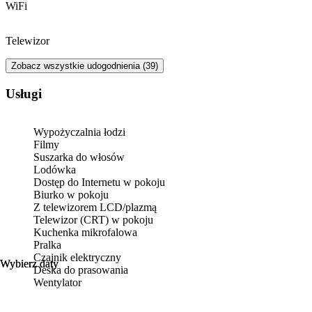
WiFi
Telewizor
Zobacz wszystkie udogodnienia (39)
Usługi
Wypożyczalnia łodzi
Filmy
Suszarka do włosów
Lodówka
Dostęp do Internetu w pokoju
Biurko w pokoju
Z telewizorem LCD/plazmą
Telewizor (CRT) w pokoju
Kuchenka mikrofalowa
Pralka
Czajnik elektryczny
Wybierz daty
Wybierz daty
Deska do prasowania
Wentylator