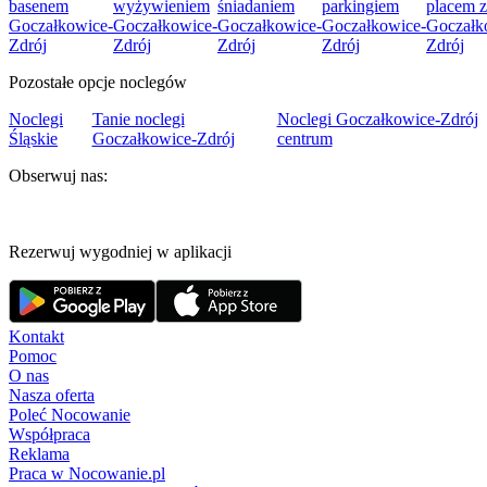
basenem
wyżywieniem
śniadaniem
parkingiem
placem 
Goczałkowice-
Goczałkowice-
Goczałkowice-
Goczałkowice-
Goczałk
Zdrój
Zdrój
Zdrój
Zdrój
Zdrój
Pozostałe opcje noclegów
Noclegi
Tanie noclegi
Noclegi Goczałkowice-Zdrój
Śląskie
Goczałkowice-Zdrój
centrum
Obserwuj nas:
Rezerwuj wygodniej w aplikacji
Kontakt
Pomoc
O nas
Nasza oferta
Poleć Nocowanie
Współpraca
Reklama
Praca w Nocowanie.pl