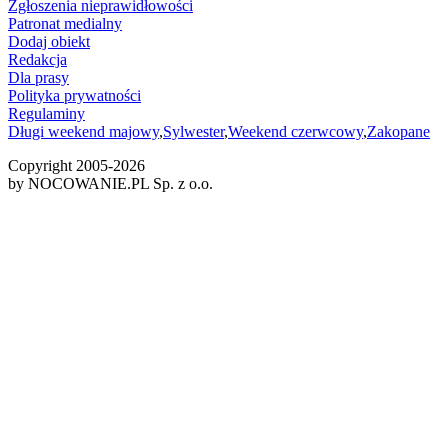
Zgłoszenia nieprawidłowości
Patronat medialny
Dodaj obiekt
Redakcja
Dla prasy
Polityka prywatności
Regulaminy
Długi weekend majowy
,
Sylwester
,
Weekend czerwcowy
,
Zakopane
Copyright 2005-
2026
by NOCOWANIE.PL Sp. z o.o.