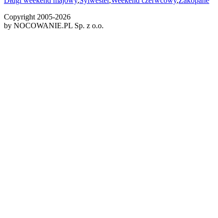
Długi weekend majowy
,
Sylwester
,
Weekend czerwcowy
,
Zakopane
Copyright 2005-
2026
by NOCOWANIE.PL Sp. z o.o.