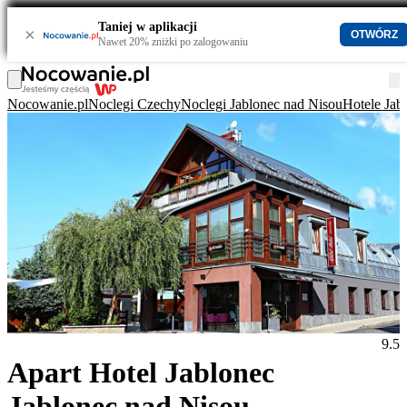
Taniej w aplikacji
×
OTWÓRZ
Nawet 20% zniżki po zalogowaniu
Nocowanie.pl
Noclegi Czechy
Noclegi Jablonec nad Nisou
Hotele Jab
9.5
Apart Hotel Jablonec
Jablonec nad Nisou