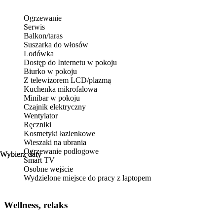
Ogrzewanie
Serwis
Balkon/taras
Suszarka do włosów
Lodówka
Dostęp do Internetu w pokoju
Biurko w pokoju
Z telewizorem LCD/plazmą
Kuchenka mikrofalowa
Minibar w pokoju
Czajnik elektryczny
Wentylator
Ręczniki
Kosmetyki łazienkowe
Wieszaki na ubrania
Ogrzewanie podłogowe
Wybierz daty
Wybierz daty
Smart TV
Osobne wejście
Wydzielone miejsce do pracy z laptopem
Wellness, relaks