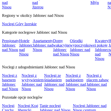
nad
nad
Mlýn
n
Nisou
Jizerou
N
Regiony w okolicy Jablonec nad Nisou
Noclegi Góry Izerskie
Kategorie noclegowe Jablonec nad Nisou
Pensjonaty
Hotele
Apartamenty
Domy
Ośrodki
Kwatery
H
Jablonec
Jablonec
Jablonec nad
wakacyjne
wypoczynkowe
i pokoje
J
nad Nisou
nad
Nisou
Jablonec
Jablonec nad
Jablonec
n
Nisou
nad Nisou
Nisou
nad
N
Nisou
Noclegi z udogodnieniami Jablonec nad Nisou
Noclegi z
Noclegi z
Noclegi ze
Noclegi z
Noclegi z
basenem
wyżywieniem
śniadaniem
parkingiem
placem zabaw
Jablonec
Jablonec nad
Jablonec nad
Jablonec nad
Jablonec nad
nad Nisou
Nisou
Nisou
Nisou
Nisou
Pozostałe opcje noclegów
Noclegi
Noclegi Kraj
Tanie noclegi
Noclegi Jablonec nad
Czechy
liberecki
Jablonec nad Nisou
Nisou centrum