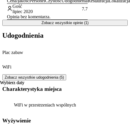
Cena/jakość
Personel
Czystość
Udogodnienia
Restauracja
Lokalizacja
Gość
7.7
lipiec 2020
Opinia bez komentarza.
Zobacz wszystkie opinie (1)
Udogodnienia
Plac zabaw
WiFi
Zobacz wszystkie udogodnienia (5)
Wybierz daty
Wybierz daty
Charakterystyka miejsca
WiFi w przestrzeniach wspólnych
Wyżywienie