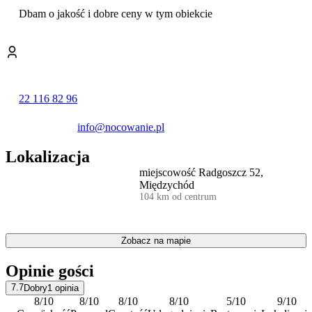
Dbam o jakość i dobre ceny w tym obiekcie
22 116 82 96
info@nocowanie.pl
Lokalizacja
miejscowość Radgoszcz 52,
Międzychód
104 km od centrum
Zobacz na mapie
Opinie gości
7.7
Dobry
1
opinia
8
/10
8
/10
8
/10
8
/10
5
/10
9
/10