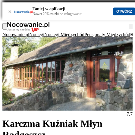
Taniej w aplikacji
×
OTWÓRZ
Nawet 20% zniżki po zalogowaniu
Nocowanie.pl
Noclegi
Noclegi Międzychód
Pensjonaty Międzychód
Ka
7.7
Karczma Kuźniak Młyn
Radgoszcz