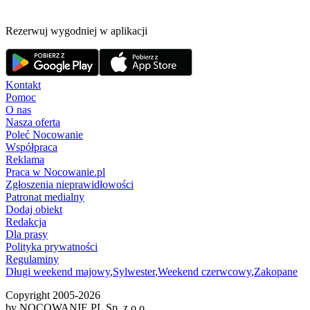
Rezerwuj wygodniej w aplikacji
Kontakt
Pomoc
O nas
Nasza oferta
Poleć Nocowanie
Współpraca
Reklama
Praca w Nocowanie.pl
Zgłoszenia nieprawidłowości
Patronat medialny
Dodaj obiekt
Redakcja
Dla prasy
Polityka prywatności
Regulaminy
Długi weekend majowy
,
Sylwester
,
Weekend czerwcowy
,
Zakopane
Copyright 2005-
2026
by NOCOWANIE.PL Sp. z o.o.