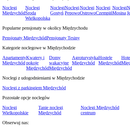
Noclegi
Noclegi
Noclegi
Noclegi
Noclegi
Noclegi
Noclegi
N
Międzychód
Środa
Gostyń
Pępowo
Ostrowo
Czempiń
Mosina
J
Wielkopolska
Popularne pensjonaty w okolicy Międzychodu
Pensjonaty Międzychód
Pensjonaty Tesiny
Kategorie noclegowe w Międzychodzie
Apartamenty
Kwatery i
Domy
Agroturystyka
Hostele
Hote
Międzychód
pokoje
wakacyjne
Międzychód
Międzychód
Mię
Międzychód
Międzychód
Noclegi z udogodnieniami w Międzychodzie
Noclegi z parkingiem Międzychód
Pozostałe opcje noclegów
Noclegi
Tanie noclegi
Noclegi Międzychód
Wielkopolskie
Międzychód
centrum
Obserwuj nas: