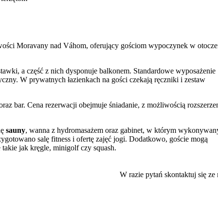
owości Moravany nad Váhom, oferujący gościom wypoczynek w otocze
stawki, a część z nich dysponuje balkonem. Standardowe wyposażenie
ryczny. W prywatnych łazienkach na gości czekają ręczniki i zestaw
 oraz bar. Cena rezerwacji obejmuje śniadanie, z możliwością rozszerze
ię
sauny
, wanna z hydromasażem oraz gabinet, w którym wykonywan
ygotowano salę fitness i ofertę zajęć jogi. Dodatkowo, goście mogą
takie jak kręgle, minigolf czy squash.
etrzu oraz kącik zabaw w budynku.
W razie pytań skontaktuj się ze
raz z ogólnodostępnego tarasu i miejsca do grillowania. Obiekt akceptuj
sowe obejmuje salę konferencyjną i wykładową, a personel oferuje us
jduje się Zamek Moravany nad Váhom, a 800 m dzieli go od klubu