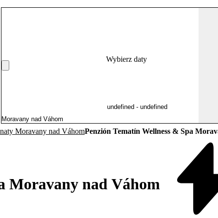
Wybierz daty
onaty Moravany nad Váhom
Penzión Tematín Wellness & Spa Mora
pa Moravany nad Váhom