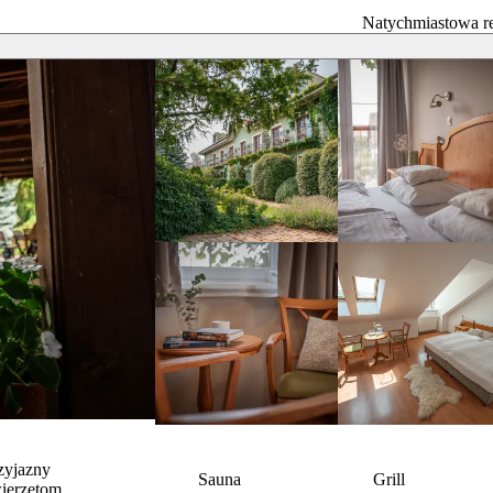
Natychmiastowa r
zyjazny
Sauna
Grill
ierzętom