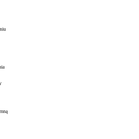
niu
nia
y
 mną
e
ługi