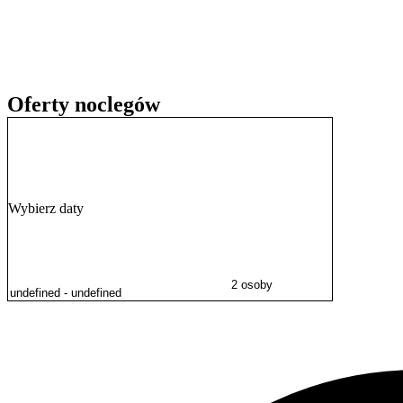
golfowego. Popularne Kąpielisko w Pieszczanach oddalone jest o 2,
Goście w swoich opiniach wysoko oceniają czystość, profesjonalizm pe
Oferty noclegów
Wybierz daty
2 osoby