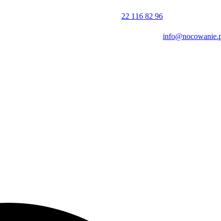
2 km, a w promieniu 4 km leży rekreacyjny zbiornik wodny Sĺňava.
22 116 82 96
rsonelu oraz ofertę restauracji.
info@nocowanie.p