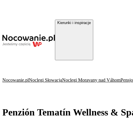
Kierunki i inspiracje
Nocowanie.pl
Noclegi Słowacja
Noclegi Moravany nad Váhom
Pensj
Penzión Tematín Wellness & S