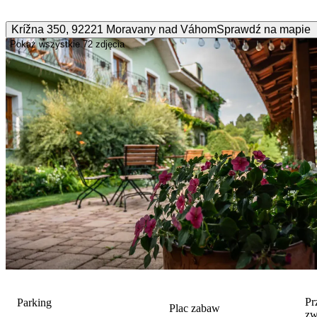
Krížna
350
,
92221
Moravany nad Váhom
Sprawdź na mapie
Pokaż wszystkie
72 zdjęcia
Pr
Parking
Plac zabaw
zw