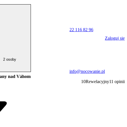
22 116 82 96
Zaloguj się
2 osoby
info@nocowanie.pl
vany nad Váhom
10
Rewelacyjny
11
opinii