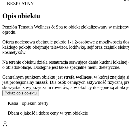
BEZPŁATNY
Opis obiektu
Penzión Tematín Wellness & Spa to obiekt zlokalizowany w miejsc
ogrodu.
Oferta noclegowa obejmuje pokoje 1- i 2-osobowe z możliwością do
każdego pokoju obejmuje telewizor, lodówkę, sejf oraz czajnik elekt
kosmetyków.
Na terenie obiektu działa restauracja serwująca dania kuchni lokalnej
o obiadokolacje. Dostępne jest także specjalne menu dietetyczne.
Centralnym punktem obiektu jest
strefa wellness
, w której znajdują s
jest profesjonalny
masaż
. Dla osób ceniących aktywność fizyczną prz
skorzystać z wypożyczalni rowerów, a w okolicy dostępne są atrakcje 
Pokaż opis obiektu
Z myślą o najmłodszych przygotowano
plac zabaw
na świeżym powi
Kasia - opiekun oferty
Goście mogą korzystać z
bezpłatnego parkingu
na terenie posesji o
pobyt ze zwierzętami domowymi za dodatkową opłatą. Zaplecze bizne
Dbam o jakość i dobre ceny w tym obiekcie
sekretarskie.
Pensjonat jest dogodną bazą do zwiedzania. W odległości 500 m zna