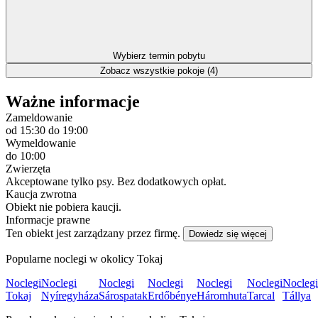
Wybierz termin pobytu
Zobacz wszystkie pokoje (4)
Ważne informacje
Zameldowanie
od 15:30
do 19:00
Wymeldowanie
do 10:00
Zwierzęta
Akceptowane tylko psy. Bez dodatkowych opłat.
Kaucja zwrotna
Obiekt nie pobiera kaucji.
Informacje prawne
Ten obiekt jest zarządzany przez firmę.
Dowiedz się więcej
Popularne noclegi w okolicy Tokaj
Noclegi
Noclegi
Noclegi
Noclegi
Noclegi
Noclegi
Noclegi
Tokaj
Nyíregyháza
Sárospatak
Erdőbénye
Háromhuta
Tarcal
Tállya