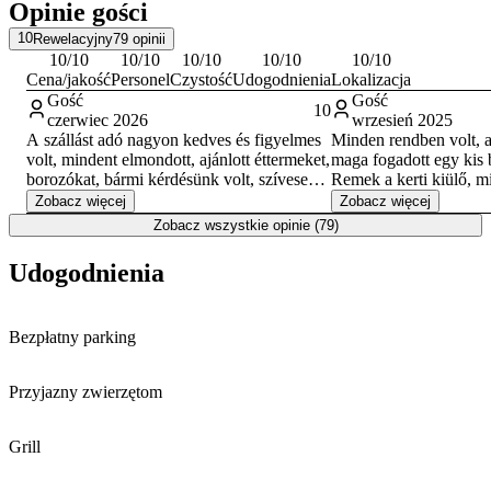
Opinie gości
10
Rewelacyjny
79
opinii
10
/10
10
/10
10
/10
10
/10
10
/10
Cena/jakość
Personel
Czystość
Udogodnienia
Lokalizacja
Gość
Gość
10
czerwiec 2026
wrzesień 2025
A szállást adó nagyon kedves és figyelmes
Minden rendben volt, a
volt, mindent elmondott, ajánlott éttermeket,
maga fogadott egy kis 
borozókat, bármi kérdésünk volt, szívesen
Remek a kerti kiülő, mi
válaszolt rá! Az apartman nagyon tiszta
eső esetén is jól haszn
Zobacz więcej
Zobacz więcej
volt, mindennel felszerelt! MINDENNEL
belváros és a pincesor i
Zobacz wszystkie opinie (79)
TELJES MÉRTÉKBEN MEG
tud állni a kapun belül,
VOLTUNK ELÉGEDVE!
bőven hely.
Udogodnienia
Bezpłatny parking
Przyjazny zwierzętom
Grill