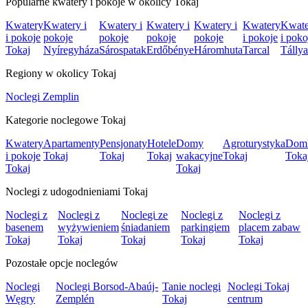
Popularne kwatery i pokoje w okolicy Tokaj
Kwatery
Kwatery i
Kwatery i
Kwatery i
Kwatery i
Kwatery
Kwate
i pokoje
pokoje
pokoje
pokoje
pokoje
i pokoje
i poko
Tokaj
Nyíregyháza
Sárospatak
Erdőbénye
Háromhuta
Tarcal
Tállya
Regiony w okolicy Tokaj
Noclegi Zemplin
Kategorie noclegowe Tokaj
Kwatery
Apartamenty
Pensjonaty
Hotele
Domy
Agroturystyka
Dom
i pokoje
Tokaj
Tokaj
Tokaj
wakacyjne
Tokaj
Toka
Tokaj
Tokaj
Noclegi z udogodnieniami Tokaj
Noclegi z
Noclegi z
Noclegi ze
Noclegi z
Noclegi z
basenem
wyżywieniem
śniadaniem
parkingiem
placem zabaw
Tokaj
Tokaj
Tokaj
Tokaj
Tokaj
Pozostałe opcje noclegów
Noclegi
Noclegi Borsod-Abaúj-
Tanie noclegi
Noclegi Tokaj
Węgry
Zemplén
Tokaj
centrum