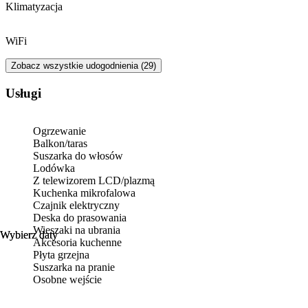
Klimatyzacja
WiFi
Zobacz wszystkie udogodnienia (29)
Usługi
Ogrzewanie
Balkon/taras
Suszarka do włosów
Lodówka
Z telewizorem LCD/plazmą
Kuchenka mikrofalowa
Czajnik elektryczny
Deska do prasowania
Wieszaki na ubrania
Wybierz daty
Wybierz daty
Akcesoria kuchenne
Płyta grzejna
Suszarka na pranie
Osobne wejście