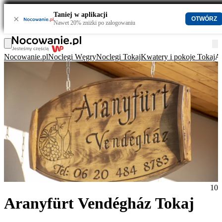
Taniej w aplikacji
×
OTWÓRZ
Nawet 20% zniżki po zalogowaniu
Nocowanie.pl
Noclegi Węgry
Noclegi Tokaj
Kwatery i pokoje Tokaj
A
10
Aranyfürt Vendégház Tokaj