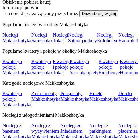
Obiekt nie pobiera kaucji.
Informacje prawne
Ten obiekt jest zarządzany przez firmę.
Dowiedz się więcej
Popularne noclegi w okolicy Makkoshotyka
Noclegi
Noclegi
Noclegi
Noclegi
Noclegi
Noclegi
Makkoshotyka
Sárospatak
Tokaj
Sátoraljaújhely
Erdőbénye
Háromhut
Popularne kwatery i pokoje w okolicy Makkoshotyka
Kwatery i
Kwatery i
Kwatery
Kwatery i
Kwatery i
Kwatery 
pokoje
pokoje
i pokoje
pokoje
pokoje
pokoje
Makkoshotyka
Sárospatak
Tokaj
Sátoraljaújhely
Erdőbénye
Háromhu
Kategorie noclegowe Makkoshotyka
Kwatery i
Apartamenty
Pensjonaty
Hotele
Domki
pokoje
Makkoshotyka
Makkoshotyka
Makkoshotyka
Makkosho
Makkoshotyka
Noclegi z udogodnieniami Makkoshotyka
Noclegi z
Noclegi z
Noclegi ze
Noclegi z
Noclegi z
basenem
wyżywieniem
śniadaniem
parkingiem
placem z
Makkoshotyka
Makkoshotyka
Makkoshotyka
Makkoshotyka
Makkosho