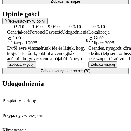
Zobacz na mapie
Opinie gości
9.9
Rewelacyjny
70
opinii
9.9
/10
10
/10
9.9
/10
9.9
/10
9.9
/10
Cena/jakość
Personel
Czystość
Udogodnienia
Lokalizacja
Gość
Gość
10
listopad 2025
lipiec 2025
Évről-évre visszatérünk ide és látjuk, hogy
Csendes, nyugodt körn
hogyan fejlődik, jobbul a vendégház
ideális (teljesen körbe
anélkül, hogy vesztene a bájából. Nagyon
tele szuper túraútvonalakka
csendes, kényelmes, hangulatos szállás. A
rendesen fel volt szerelv
Zobacz więcej
Zobacz więcej
kedvencem még mindíg a kanapé, ahova le
igényesen voltak kialakí
Zobacz wszystkie opinie (70)
lehet heveredni egy könyvvel, teával és
ötvöződött benne a rég
gyönyörű kilátás nyílik a hegyekre. És nem
dizájnja. Mindenképpe
Udogodnienia
mellesleg kutyabarát hely.
másoknak is, mi is pár
szívesen eltöltöttünk vo
Bezpłatny parking
Przyjazny zwierzętom
Klimatyzacja