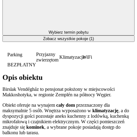
Wybierz termin pobytu
Zobacz wszystkie pokoje (1)
Przyjazny
Parking
Klimatyzacja
WiFi
zwierzętom
BEZPŁATNY
Opis obiektu
Birslak Vendégház to pensjonat położony w miejscowości
Makkoshotyka, w regionie Zemplén na północy Węgier.
Obiekt oferuje na wynajem
cały dom
przeznaczony dla
maksymalnie 5 osób. Wnętrza wyposażono w
klimatyzację
, a do
dyspozycji gości pozostaje aneks kuchenny z lodówką, kuchenką
mikrofalową i czajnikiem elektrycznym. W części pomieszczeń
znajduje się
kominek
, a wybrane pokoje posiadają dostęp do
balkonu lub tarasu.