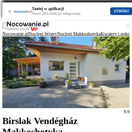
Taniej w aplikacji
×
OTWÓRZ
Nawet 20% zniżki po zalogowaniu
Nocowanie.pl
Noclegi Węgry
Noclegi Makkoshotyka
Kwatery i poko
9.9
Birslak Vendégház
Makkoshotyka