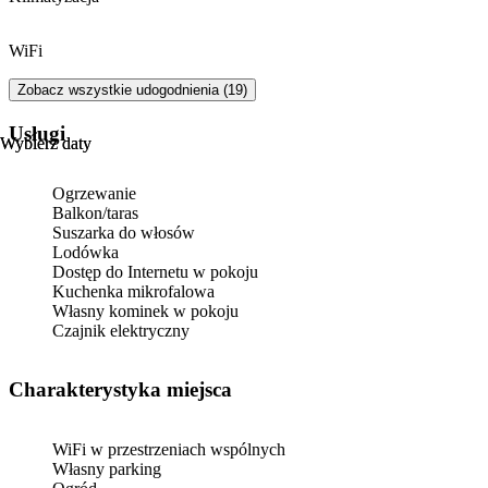
WiFi
Zobacz wszystkie udogodnienia (19)
Usługi
Wybierz daty
Wybierz daty
Ogrzewanie
Balkon/taras
Suszarka do włosów
Lodówka
Dostęp do Internetu w pokoju
Kuchenka mikrofalowa
Własny kominek w pokoju
Czajnik elektryczny
Charakterystyka miejsca
WiFi w przestrzeniach wspólnych
Własny parking