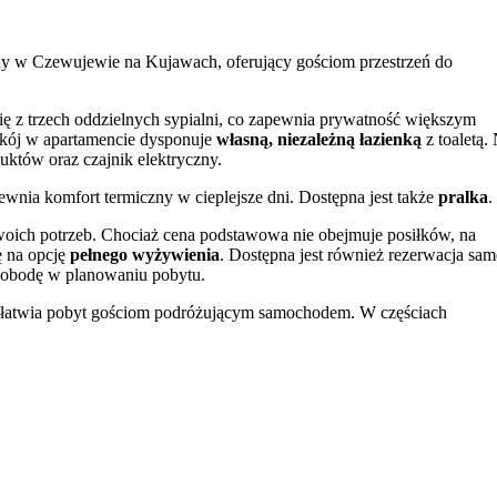
y w Czewujewie na Kujawach, oferujący gościom przestrzeń do
się z trzech oddzielnych sypialni, co zapewnia prywatność większym
okój w apartamencie dysponuje
własną, niezależną łazienką
z toaletą.
któw oraz czajnik elektryczny.
pewnia komfort termiczny w cieplejsze dni. Dostępna jest także
pralka
.
oich potrzeb. Chociaż cena podstawowa nie obejmuje posiłków, na
ę na opcję
pełnego wyżywienia
. Dostępna jest również rezerwacja sa
wobodę w planowaniu pobytu.
ułatwia pobyt gościom podróżującym samochodem. W częściach
 Wi-Fi. Dostęp do sieci w pokojach jest usługą dodatkowo płatną.
kończy o 10:00 w dniu wyjazdu. Przyjazd możliwy jest do godziny 21:0
 zagwarantowanie wymaga wpłaty zaliczki w wysokości 30% wartości
oraz francuskim.
ę do odkrywania uroków regionu Kujaw.