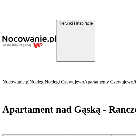
Kierunki i inspiracje
Nocowanie.pl
Noclegi
Noclegi Czewujewo
Apartamenty Czewujewo
A
Apartament nad Gąską - Ranc