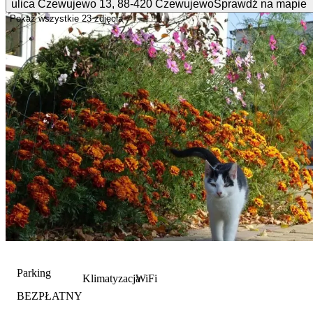
ulica Czewujewo
13
,
88-420
Czewujewo
Sprawdź na mapie
Pokaż wszystkie
23 zdjęcia
Parking
Klimatyzacja
WiFi
BEZPŁATNY