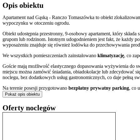
Opis obiektu
Apartament nad Gąską - Ranczo Tomaszówka to obiekt zlokalizowan
wypoczynku w otoczeniu ogrodu.
Obiekt udostępnia przestronny, 9-osobowy apartament, który składa 
grupom lub rodzinom. Istotnym udogodnieniem jest fakt, że każdy p
wyposażeniu znajduje się również lodówka do przechowywania produ
We wszystkich pomieszczeniach zainstalowano
klimatyzację
, co za
Goście mają możliwość elastycznego dopasowania wyżywienia do sw
miejscu można zamówić śniadania, obiadokolacje lub zdecydować si
noclegu, bez dodatkowych usług gastronomicznych, co daje pełną s
Na terenie posesji przygotowano
bezpłatny prywatny parking
, co 
wspólnych obiektu można korzystać z darmowego dostępu do internetu
Pokaż opis obiektu
Doba hotelowa rozpoczyna się o godzinie 15:00 w dniu przyjazdu i 
Oferty noclegów
Rezerwację można opłacić gotówką lub przelewem bankowym, a jej
pobytu. Personel obiektu posługuje się językiem polskim, angielskim 
Obiekt położony jest przy ulicy Czewujewo, oferując spokojną baz