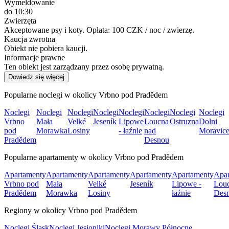
Wymeldowanie
do 10:30
Zwierzęta
Akceptowane psy i koty. Opłata: 100 CZK / noc / zwierzę.
Kaucja zwrotna
Obiekt nie pobiera kaucji.
Informacje prawne
Ten obiekt jest zarządzany przez osobę prywatną.
Dowiedz się więcej
Popularne noclegi w okolicy Vrbno pod Pradědem
Noclegi
Noclegi
Noclegi
Noclegi
Noclegi
Noclegi
Noclegi
Noclegi
Vrbno
Mała
Velké
Jeseník
Lipowe
Loucna
Ostruzna
Dolni
pod
Morawka
Losiny
- łaźnie
nad
Moravic
Pradědem
Desnou
Popularne apartamenty w okolicy Vrbno pod Pradědem
Apartamenty
Apartamenty
Apartamenty
Apartamenty
Apartamenty
Apar
Vrbno pod
Mała
Velké
Jeseník
Lipowe -
Louc
Pradědem
Morawka
Losiny
łaźnie
Des
Regiony w okolicy Vrbno pod Pradědem
Noclegi Śląsk
Noclegi Jesioniki
Noclegi Morawy Północne