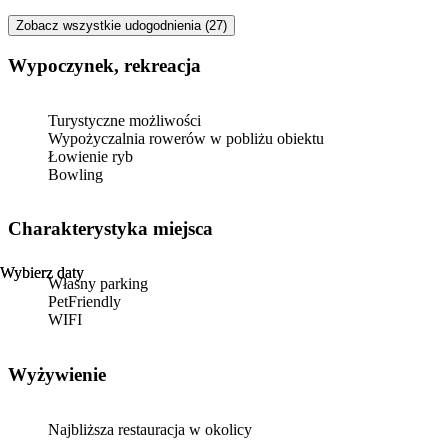
Zobacz wszystkie udogodnienia (27)
Wypoczynek, rekreacja
Turystyczne możliwości
Wypożyczalnia rowerów w pobliżu obiektu
Łowienie ryb
Bowling
Charakterystyka miejsca
Wybierz daty
Wybierz daty
Własny parking
PetFriendly
WIFI
Wyżywienie
Najbliższa restauracja w okolicy