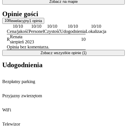
Zobacz na mapie
Doba hotelowa rozpoczyna się o godzinie 14:30, a kończy o 10:30.
Płatności można dokonać gotówką lub przelewem. Personel
Opinie gości
posługuje się językiem czeskim i niemieckim.
10
Rewelacyjny
1
opinia
10
/10
10
/10
10
/10
10
/10
10
/10
Cena/jakość
Personel
Czystość
Udogodnienia
Lokalizacja
Renata
R
10
sierpień 2023
Opinia bez komentarza.
Zobacz wszystkie opinie (1)
Udogodnienia
Bezpłatny parking
Przyjazny zwierzętom
WiFi
Telewizor