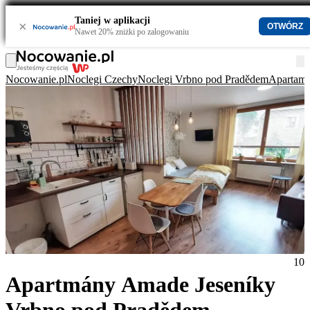
Taniej w aplikacji
×
OTWÓRZ
Nawet 20% zniżki po zalogowaniu
Nocowanie.pl
Noclegi Czechy
Noclegi Vrbno pod Pradědem
Apartame
10
Apartmány Amade Jeseníky
Vrbno pod Pradědem