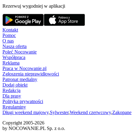
Rezerwuj wygodniej w aplikacji
Kontakt
Pomoc
O nas
Nasza oferta
Poleć Nocowanie
Współpraca
Reklama
Praca w Nocowanie.pl
Zgłoszenia nieprawidłowości
Patronat medialny
Dodaj obiekt
Redakcja
Dla prasy
Polityka prywatności
Regulaminy
Długi weekend majowy
,
Sylwester
,
Weekend czerwcowy
,
Zakopane
Copyright 2005-
2026
by NOCOWANIE.PL Sp. z o.o.