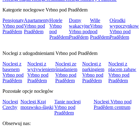
Kategorie noclegowe Vrbno pod Pradědem
Pensjonaty
Apartamenty
Hotele
Domy
Wille
Ośrodki
Vrbno pod
Vrbno pod
Vrbno
wakacyjne
Vrbno
wypoczynkow
Pradědem
Pradědem
pod
Vrbno pod
pod
Vrbno pod
Pradědem
Pradědem
Pradědem
Pradědem
Noclegi z udogodnieniami Vrbno pod Pradědem
Noclegi z
Noclegi z
Noclegi ze
Noclegi z
Noclegi z
basenem
wyżywieniem
śniadaniem
parkingiem
placem zabaw
Vrbno pod
Vrbno pod
Vrbno pod
Vrbno pod
Vrbno pod
Pradědem
Pradědem
Pradědem
Pradědem
Pradědem
Pozostałe opcje noclegów
Noclegi
Noclegi Kraj
Tanie noclegi
Noclegi Vrbno pod
Czechy
morawsko-śląski
Vrbno pod
Pradědem centrum
Pradědem
Obserwuj nas: