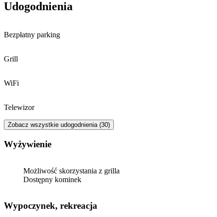
- wycieczek krajoznawczych (m.in. wycieczka Szlakiem Papieskim,
Udogodnienia
spływy kajakowe Czarną Hańczą, Węgierski Park Narodowy,
Suwalski Park Krajobrazowy, Wilno, Kowno, Troki)
- wycieczek rowerowych (posiadamy własne rowery)
Bezpłatny parking
- grillowania
- „bezkrwawe łowy” z aparatem fotograficznym
Grill
WiFi
Telewizor
Zobacz wszystkie udogodnienia (30)
Wyżywienie
Możliwość skorzystania z grilla
Dostępny kominek
Wypoczynek, rekreacja