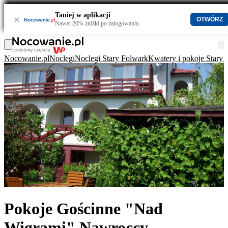
Taniej w aplikacji
×
OTWÓRZ
Nawet 20% zniżki po zalogowaniu
Nocowanie.pl
Noclegi
Noclegi Stary Folwark
Kwatery i pokoje Stary 
Pokoje Gościnne "Nad
Wigrami" Nawroccy