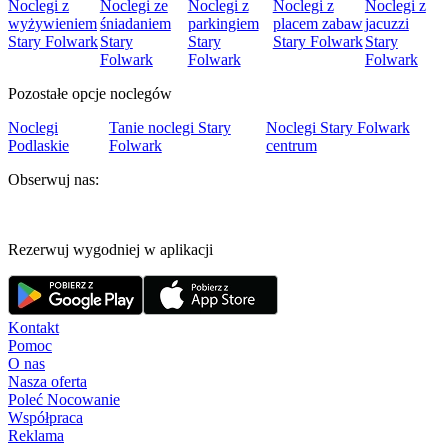
Noclegi z
Noclegi ze
Noclegi z
Noclegi z
Noclegi z
wyżywieniem
śniadaniem
parkingiem
placem zabaw
jacuzzi
Stary Folwark
Stary
Stary
Stary Folwark
Stary
Folwark
Folwark
Folwark
Pozostałe opcje noclegów
Noclegi
Tanie noclegi Stary
Noclegi Stary Folwark
Podlaskie
Folwark
centrum
Obserwuj nas:
Rezerwuj wygodniej w aplikacji
Kontakt
Pomoc
O nas
Nasza oferta
Poleć Nocowanie
Współpraca
Reklama