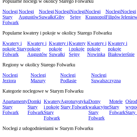
Popularne noclegi w okolicy Starego Folwarku
Noclegi
Noclegi
Noclegi
Noclegi
Noclegi
Noclegi
Noclegi
Noclegi
Stary
Augustów
Suwałki
Giby
Sejny
Krasnopol
Filipów
Jelenie
Folwark
Popularne kwatery i pokoje w okolicy Starego Folwarku
Kwatery i
Kwatery i
Kwatery i
Kwatery
Kwatery i
Kwatery i
pokoje Stary
pokoje
pokoje
i pokoje
pokoje
pokoje
Folwark
Augustów
Suwałki
Sejny
Nowinka
Białowierśnie
Regiony w okolicy Starego Folwarku
Noclegi
Noclegi
Noclegi
Noclegi
Jeziora
Mazury
Podlasie
Suwalszczyzna
Kategorie noclegowe w Starym Folwarku
Apartamenty
Domki
Kwatery
Agroturystyka
Domy
Motele
Ośrod
Stary
Stary
i pokoje
Stary Folwark
wakacyjne
Stary
wypo
Folwark
Folwark
Stary
Stary
Folwark
Stary
Folwark
Folwark
Noclegi z udogodnieniami w Starym Folwarku