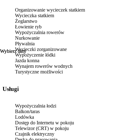
Organizowanie wycieczek statkiem
Wycieczka statkiem
Żeglarstwo
Łowienie ryb
Wypożyczalnia rowerów
Nurkowanie
Pływalnia
Wycieczki zorganizowane
Wybierz daty
Wybierz daty
Wypożyczenie łódki
Jazda konna
Wynajem rowerów wodnych
Turystyczne możliwości
Usługi
Wypożyczalnia łodzi
Balkon/taras
Lodówka
Dostęp do Internetu w pokoju
Telewizor (CRT) w pokoju
Czajnik elektryczny
Deska do prasowania