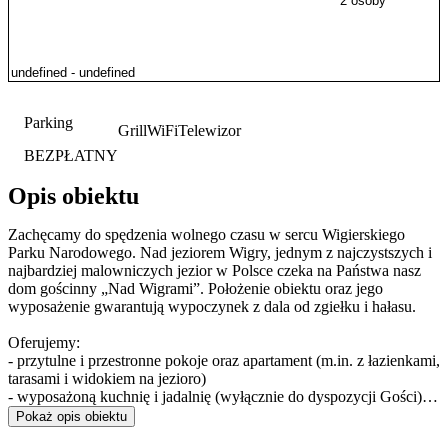
2 osoby
Parking
Grill
WiFi
Telewizor
BEZPŁATNY
Opis obiektu
Zachęcamy do spędzenia wolnego czasu w sercu Wigierskiego
Parku Narodowego. Nad jeziorem Wigry, jednym z najczystszych i
najbardziej malowniczych jezior w Polsce czeka na Państwa nasz
dom gościnny „Nad Wigrami”. Położenie obiektu oraz jego
wyposażenie gwarantują wypoczynek z dala od zgiełku i hałasu.
Oferujemy:
- przytulne i przestronne pokoje oraz apartament (m.in. z łazienkami,
tarasami i widokiem na jezioro)
- wyposażoną kuchnię i jadalnię (wyłącznie do dyspozycji Gości)
- pokój kominkowy
Pokaż opis obiektu
- własny parking