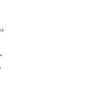
cji
na
a