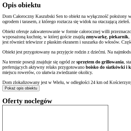
Opis obiektu
Dom Całoroczny Kaszubski Sen to obiekt na wyłączność położony w k
ogrodem i tarasem, z którego roztacza się widok na otaczającą zieleń.
Obiekt oferuje zakwaterowanie w formie całorocznej willi przeznac
wyposażoną kuchnię, w której goście znajdą
zmywarkę
,
piekarnik
,
jest również telewizor z płaskim ekranem i suszarka do włosów. Częśc
Obiekt jest przygotowany na przyjęcie rodzin z dziećmi. Na najmłod
Na terenie posesji znajduje się ogród ze
sprzętem do grillowania
, s
preferujących aktywny relaks przygotowano
boisko do siatkówki i
miejscu rowerów, co ułatwia zwiedzanie okolicy.
Dom zlokalizowany jest w Wielu, w odległości 24 km od Kościerzyn
turystyki rowerowej, wędkarstwa oraz jazdy konnej. Bliskość natury 
Pokaż opis obiektu
Goście mają zapewniony dostęp do bezpłatnego
internetu Wi-Fi
oraz
Oferty noclegów
Doba hotelowa rozpoczyna się o godzinie 16:00 w dniu przyjazdu i 
gotówką lub przelewem. Personel obiektu posługuje się językiem pols