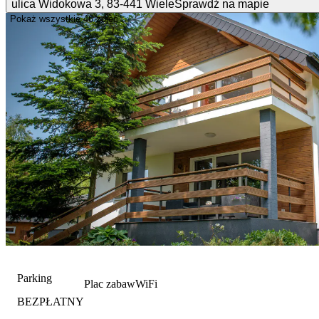
ulica Widokowa
3
,
83-441
Wiele
Sprawdź na mapie
Pokaż wszystkie
46 zdjęć
Parking
Plac zabaw
WiFi
BEZPŁATNY