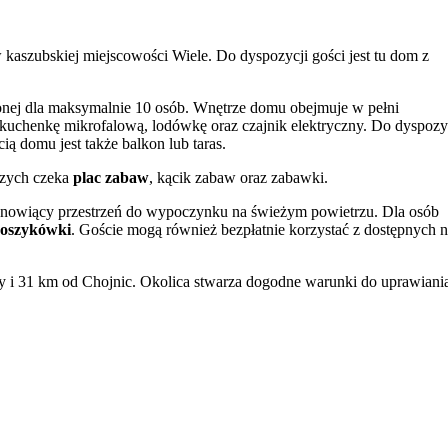
aszubskiej miejscowości Wiele. Do dyspozycji gości jest tu dom z
zonej dla maksymalnie 10 osób. Wnętrze domu obejmuje w pełni
 kuchenkę mikrofalową, lodówkę oraz czajnik elektryczny. Do dyspozy
ią domu jest także balkon lub taras.
szych czeka
plac zabaw
, kącik zabaw oraz zabawki.
tanowiący przestrzeń do wypoczynku na świeżym powietrzu. Dla osób
 koszykówki
. Goście mogą również bezpłatnie korzystać z dostępnych 
y i 31 km od Chojnic. Okolica stwarza dogodne warunki do uprawiani
i liczne trasy sprzyjają aktywnemu spędzaniu czasu.
 prywatnego parkingu na terenie obiektu.
kończy o 11:00 w dniu wyjazdu. Płatności za pobyt można dokonać
kim i angielskim.