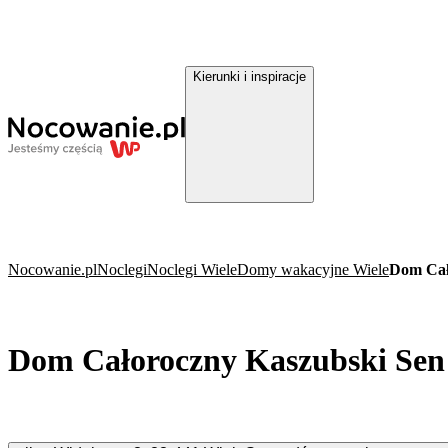
Kierunki i inspiracje
Nocowanie.pl
Noclegi
Noclegi Wiele
Domy wakacyjne Wiele
Dom Cał
Dom Całoroczny Kaszubski Sen