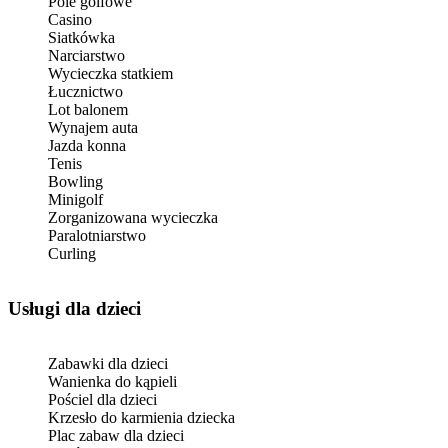
Pole golfowe
Casino
Siatkówka
Narciarstwo
Wycieczka statkiem
Łucznictwo
Lot balonem
Wynajem auta
Jazda konna
Tenis
Bowling
Minigolf
Zorganizowana wycieczka
Paralotniarstwo
Curling
usługi dla dzieci
Zabawki dla dzieci
Wanienka do kąpieli
Pościel dla dzieci
Krzesło do karmienia dziecka
Plac zabaw dla dzieci