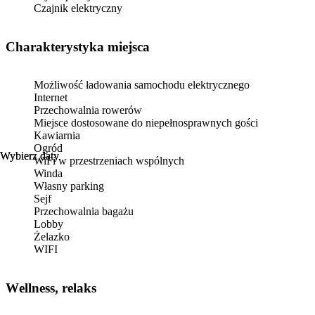
Czajnik elektryczny
Charakterystyka miejsca
Możliwość ładowania samochodu elektrycznego
Internet
Przechowalnia rowerów
Miejsce dostosowane do niepełnosprawnych gości
Kawiarnia
Ogród
Wybierz daty
Wybierz daty
WiFi w przestrzeniach wspólnych
Winda
Własny parking
Sejf
Przechowalnia bagażu
Lobby
Żelazko
WIFI
Wellness, relaks