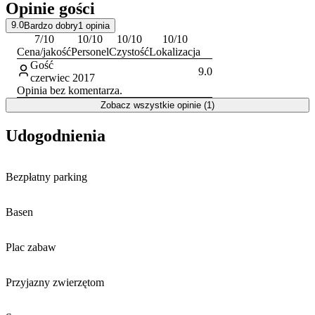
Opinie gości
9.0
Bardzo dobry
1
opinia
7
/10
10
/10
10
/10
10
/10
Cena/jakość
Personel
Czystość
Lokalizacja
Gość
9.0
czerwiec 2017
Opinia bez komentarza.
Zobacz wszystkie opinie (1)
Udogodnienia
Bezpłatny parking
Basen
Plac zabaw
Przyjazny zwierzętom