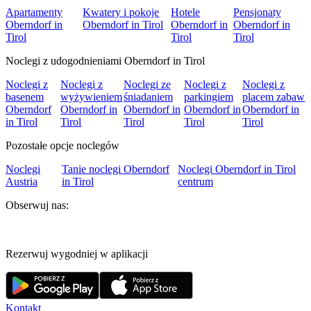
Apartamenty
Kwatery i pokoje
Hotele
Pensjonaty
Oberndorf in
Oberndorf in Tirol
Oberndorf in
Oberndorf in
Tirol
Tirol
Tirol
Noclegi z udogodnieniami Oberndorf in Tirol
Noclegi z
Noclegi z
Noclegi ze
Noclegi z
Noclegi z
basenem
wyżywieniem
śniadaniem
parkingiem
placem zabaw
Oberndorf
Oberndorf in
Oberndorf in
Oberndorf in
Oberndorf in
in Tirol
Tirol
Tirol
Tirol
Tirol
Pozostałe opcje noclegów
Noclegi
Tanie noclegi Oberndorf
Noclegi Oberndorf in Tirol
Austria
in Tirol
centrum
Obserwuj nas:
Rezerwuj wygodniej w aplikacji
Kontakt