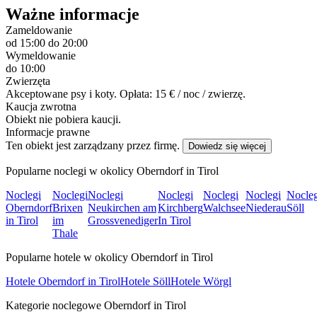
Ważne informacje
Zameldowanie
od 15:00
do 20:00
Wymeldowanie
do 10:00
Zwierzęta
Akceptowane psy i koty. Opłata: 15 € / noc / zwierzę.
Kaucja zwrotna
Obiekt nie pobiera kaucji.
Informacje prawne
Ten obiekt jest zarządzany przez firmę.
Dowiedz się więcej
Popularne noclegi w okolicy Oberndorf in Tirol
Noclegi
Noclegi
Noclegi
Noclegi
Noclegi
Noclegi
Nocleg
Oberndorf
Brixen
Neukirchen am
Kirchberg
Walchsee
Niederau
Söll
in Tirol
im
Grossvenediger
In Tirol
Thale
Popularne hotele w okolicy Oberndorf in Tirol
Hotele Oberndorf in Tirol
Hotele Söll
Hotele Wörgl
Kategorie noclegowe Oberndorf in Tirol