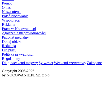
Pomoc
O nas
Nasza oferta
Poleć Nocowanie
Współpraca
Reklama
Praca w Nocowanie.pl
Zgłoszenia nieprawidłowości
Patronat medialny
Dodaj obiekt
Redakcja
Dla prasy
Polityka prywatności
Regulaminy
Długi weekend majowy
,
Sylwester
,
Weekend czerwcowy
,
Zakopane
Copyright 2005-
2026
by NOCOWANIE.PL Sp. z o.o.