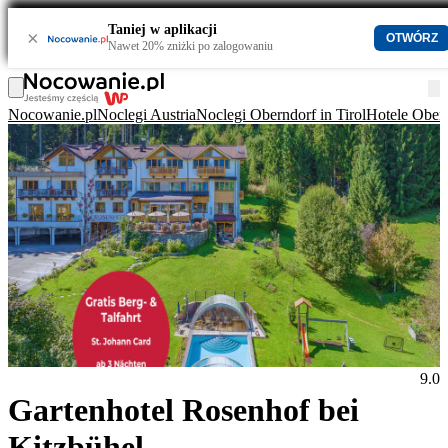
Taniej w aplikacji
×
OTWÓRZ
Nawet 20% zniżki po zalogowaniu
Nocowanie.pl
Noclegi Austria
Noclegi Oberndorf in Tirol
Hotele Obern
9.0
Gartenhotel Rosenhof bei
Kitzbühel