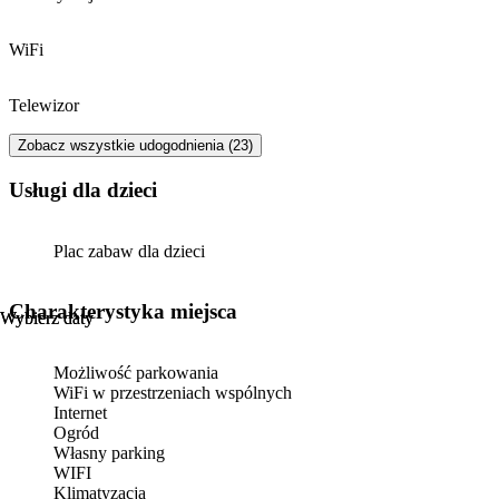
WiFi
Telewizor
Zobacz wszystkie udogodnienia (23)
usługi dla dzieci
Plac zabaw dla dzieci
Charakterystyka miejsca
Wybierz daty
Wybierz daty
Możliwość parkowania
WiFi w przestrzeniach wspólnych
Internet
Ogród
Własny parking
WIFI
Klimatyzacja