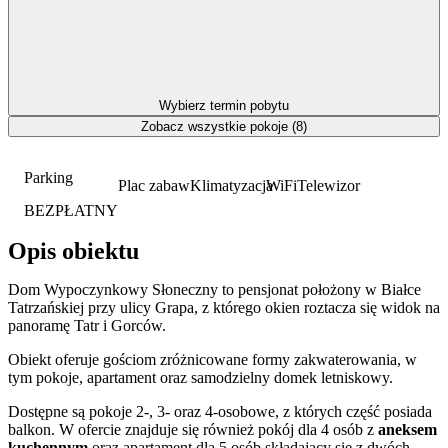
Wybierz termin pobytu
Zobacz wszystkie pokoje (8)
Parking
Plac zabaw
Klimatyzacja
WiFi
Telewizor
BEZPŁATNY
Opis obiektu
Dom Wypoczynkowy Słoneczny to pensjonat położony w Białce
Tatrzańskiej przy ulicy Grapa, z którego okien roztacza się widok na
panoramę Tatr i Gorców.
Obiekt oferuje gościom zróżnicowane formy zakwaterowania, w
tym pokoje, apartament oraz samodzielny domek letniskowy.
Dostępne są pokoje 2-, 3- oraz 4-osobowe, z których część posiada
balkon. W ofercie znajduje się również pokój dla 4 osób z
aneksem
kuchennym
oraz apartament dla 5 osób składający się z dwóch