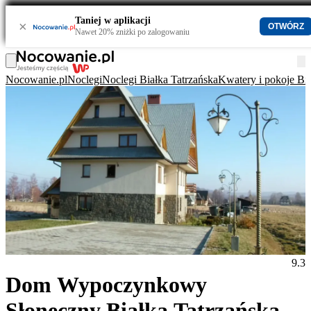
Taniej w aplikacji
×
OTWÓRZ
Nawet 20% zniżki po zalogowaniu
Nocowanie.pl
Noclegi
Noclegi Białka Tatrzańska
Kwatery i pokoje Bia
9.3
Dom Wypoczynkowy
Słoneczny Białka Tatrzańska