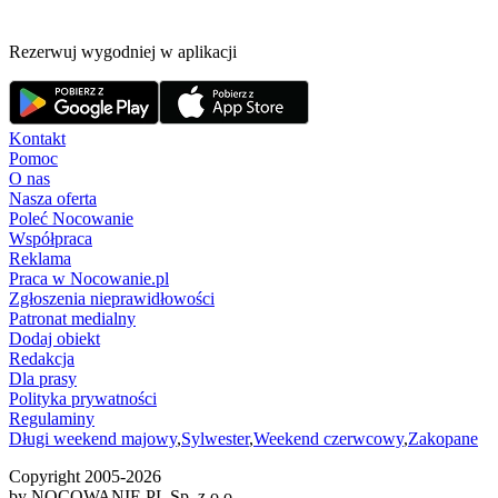
Rezerwuj wygodniej w aplikacji
Kontakt
Pomoc
O nas
Nasza oferta
Poleć Nocowanie
Współpraca
Reklama
Praca w Nocowanie.pl
Zgłoszenia nieprawidłowości
Patronat medialny
Dodaj obiekt
Redakcja
Dla prasy
Polityka prywatności
Regulaminy
Długi weekend majowy
,
Sylwester
,
Weekend czerwcowy
,
Zakopane
Copyright 2005-
2026
by NOCOWANIE.PL Sp. z o.o.