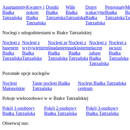
Apartamenty
Kwatery i
Domki
Wille
Domy
Pensjonaty
Mo
Białka
pokoje
Białka
Białka
wakacyjne
Białka
Bi
Tatrzańska
Białka
Tatrzańska
Tatrzańska
Białka
Tatrzańska
Ta
Tatrzańska
Tatrzańska
Noclegi z udogodnieniami w Białce Tatrzańskiej
Noclegi z
Noclegi z
Noclegi ze
Noclegi z
Noclegi z
Noclegi z
basenem
wyżywieniem
śniadaniem
parkingiem
placem
jacuzzi
Białka
Białka
Białka
Białka
zabaw
Białka
Tatrzańska
Tatrzańska
Tatrzańska
Tatrzańska
Białka
Tatrzańska
Tatrzańska
Pozostałe opcje noclegów
Noclegi
Tanie noclegi Białka
Noclegi Białka Tatrzańska
Małopolskie
Tatrzańska
centrum
Pokoje wieloosobowe w w Białce Tatrzańskiej
Pokój 1-osobowy
Pokój 2-osobowy
Pokój 3-osobowy
Białka Tatrzańska
Białka Tatrzańska
Białka Tatrzańska
Obserwuj nas: