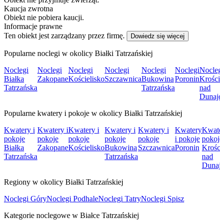
Kaucja zwrotna
Obiekt nie pobiera kaucji.
Informacje prawne
Ten obiekt jest zarządzany przez firmę.
Dowiedz się więcej
Popularne noclegi w okolicy Białki Tatrzańskiej
Noclegi
Noclegi
Noclegi
Noclegi
Noclegi
Noclegi
Nocle
Białka
Zakopane
Kościelisko
Szczawnica
Bukowina
Poronin
Krośc
Tatrzańska
Tatrzańska
nad
Dunaj
Popularne kwatery i pokoje w okolicy Białki Tatrzańskiej
Kwatery i
Kwatery i
Kwatery i
Kwatery i
Kwatery i
Kwatery
Kwate
pokoje
pokoje
pokoje
pokoje
pokoje
i pokoje
pokoj
Białka
Zakopane
Kościelisko
Bukowina
Szczawnica
Poronin
Krośc
Tatrzańska
Tatrzańska
nad
Duna
Regiony w okolicy Białki Tatrzańskiej
Noclegi Góry
Noclegi Podhale
Noclegi Tatry
Noclegi Spisz
Kategorie noclegowe w Białce Tatrzańskiej