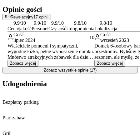
wybrać się na wydarzenie kulturalne do Amfiteatru.
Opinie gości
Na terenie obiektu zapewniono bezpłatne miejsca parkingowe dla
9.9
Rewelacyjny
17
opinii
zmotoryzowanych gości. Dostępna jest również sieć Wi-Fi.
9.9
/10
9.9
/10
9.9
/10
9.8
/10
9.8
/10
Cena/jakość
Personel
Czystość
Udogodnienia
Lokalizacja
Gość
Gość
10
lipiec 2024
wrzesień 2023
Właściciele pomocni i sympatyczni,
Domek 6-osobowy bar
wygodne łóżka, pełne wyposażenie domku.
przestronny. Byliśmy 
Mnóstwo atrakcyjnych zabawek dla dzieci.
sezonem, ale myślę, że 
Blisko do restauracji i atrakcji dla całej
do dłuższego wakacyjn
Zobacz więcej
Zobacz więcej
rodziny, blisko do morza. Obiekt bardzo
ogrodzony, zadbany, p
Zobacz wszystkie opinie (17)
zadbany,ogrod piękny z wyposażeniem do
części miejscowości. 
aktywnego spędzania czasu. Czysto i
Udogodnienia
nowocześnie. Napewno wrócimy.
Polecamy serdecznie :)
Bezpłatny parking
Plac zabaw
Grill