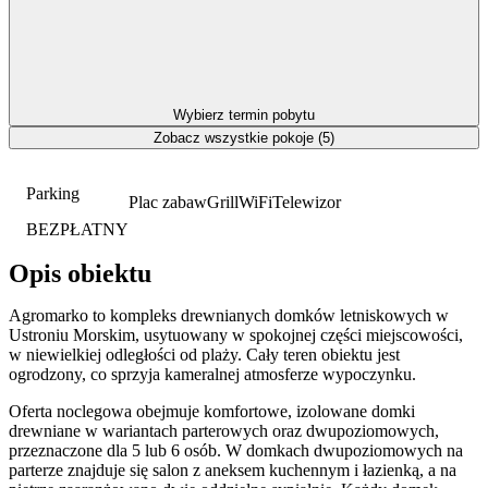
Wybierz termin pobytu
Zobacz wszystkie pokoje (5)
Parking
Plac zabaw
Grill
WiFi
Telewizor
BEZPŁATNY
Opis obiektu
Agromarko to kompleks drewnianych domków letniskowych w
Ustroniu Morskim, usytuowany w spokojnej części miejscowości,
w niewielkiej odległości od plaży. Cały teren obiektu jest
ogrodzony, co sprzyja kameralnej atmosferze wypoczynku.
Oferta noclegowa obejmuje komfortowe, izolowane domki
drewniane w wariantach parterowych oraz dwupoziomowych,
przeznaczone dla 5 lub 6 osób. W domkach dwupoziomowych na
parterze znajduje się salon z aneksem kuchennym i łazienką, a na