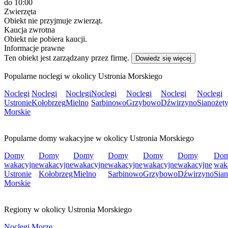
do 10:00
Zwierzęta
Obiekt nie przyjmuje zwierząt.
Kaucja zwrotna
Obiekt nie pobiera kaucji.
Informacje prawne
Ten obiekt jest zarządzany przez firmę.
Dowiedz się więcej
Popularne noclegi w okolicy Ustronia Morskiego
Noclegi
Noclegi
Noclegi
Noclegi
Noclegi
Noclegi
Noclegi
Ustronie
Kołobrzeg
Mielno
Sarbinowo
Grzybowo
Dźwirzyno
Sianożęt
Morskie
Popularne domy wakacyjne w okolicy Ustronia Morskiego
Domy
Domy
Domy
Domy
Domy
Domy
Do
wakacyjne
wakacyjne
wakacyjne
wakacyjne
wakacyjne
wakacyjne
wak
Ustronie
Kołobrzeg
Mielno
Sarbinowo
Grzybowo
Dźwirzyno
Sian
Morskie
Regiony w okolicy Ustronia Morskiego
Noclegi Morze