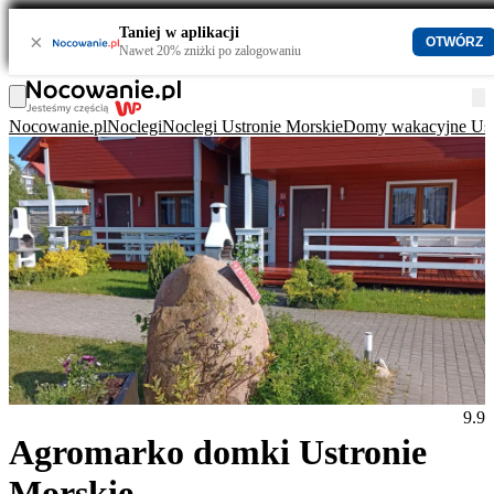
Taniej w aplikacji
×
OTWÓRZ
Nawet 20% zniżki po zalogowaniu
Nocowanie.pl
Noclegi
Noclegi Ustronie Morskie
Domy wakacyjne Ust
9.9
Agromarko domki Ustronie
Morskie