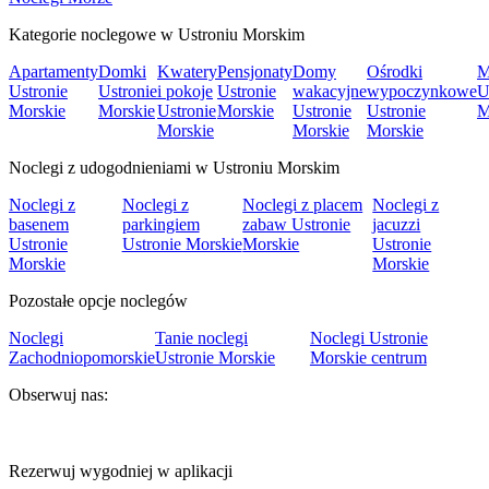
Kategorie noclegowe w Ustroniu Morskim
Apartamenty
Domki
Kwatery
Pensjonaty
Domy
Ośrodki
M
Ustronie
Ustronie
i pokoje
Ustronie
wakacyjne
wypoczynkowe
U
Morskie
Morskie
Ustronie
Morskie
Ustronie
Ustronie
M
Morskie
Morskie
Morskie
Noclegi z udogodnieniami w Ustroniu Morskim
Noclegi z
Noclegi z
Noclegi z placem
Noclegi z
basenem
parkingiem
zabaw Ustronie
jacuzzi
Ustronie
Ustronie Morskie
Morskie
Ustronie
Morskie
Morskie
Pozostałe opcje noclegów
Noclegi
Tanie noclegi
Noclegi Ustronie
Zachodniopomorskie
Ustronie Morskie
Morskie centrum
Obserwuj nas:
Rezerwuj wygodniej w aplikacji