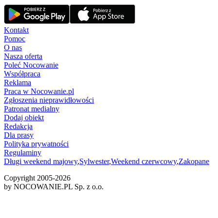
Kontakt
Pomoc
O nas
Nasza oferta
Poleć Nocowanie
Współpraca
Reklama
Praca w Nocowanie.pl
Zgłoszenia nieprawidłowości
Patronat medialny
Dodaj obiekt
Redakcja
Dla prasy
Polityka prywatności
Regulaminy
Długi weekend majowy
,
Sylwester
,
Weekend czerwcowy
,
Zakopane
Copyright 2005-
2026
by NOCOWANIE.PL Sp. z o.o.