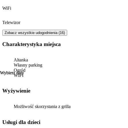
WiFi
Telewizor
Zobacz wszystkie udogodnienia (16)
Charakterystyka miejsca
Altanka
Własny parking
Ogród
Wybierz daty
Wybierz daty
WIFI
Wyżywienie
Możliwość skorzystania z grilla
usługi dla dzieci