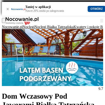
Taniej w aplikacji
×
OTWÓRZ
Nawet 20% zniżki po zalogowaniu
Nocowanie.pl
Noclegi
Noclegi Białka Tatrzańska
Kwatery i pokoje Bia
9.7
Dom Wczasowy Pod
Jaworami Białka Tatrzańska