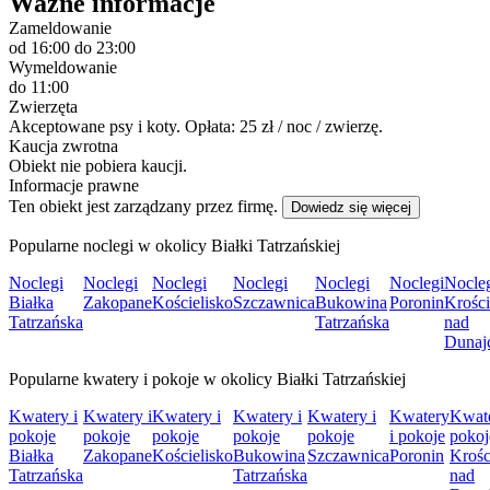
Ważne informacje
Zameldowanie
od 16:00
do 23:00
Wymeldowanie
do 11:00
Zwierzęta
Akceptowane psy i koty. Opłata: 25 zł / noc / zwierzę.
Kaucja zwrotna
Obiekt nie pobiera kaucji.
Informacje prawne
Ten obiekt jest zarządzany przez firmę.
Dowiedz się więcej
Popularne noclegi w okolicy Białki Tatrzańskiej
Noclegi
Noclegi
Noclegi
Noclegi
Noclegi
Noclegi
Nocle
Białka
Zakopane
Kościelisko
Szczawnica
Bukowina
Poronin
Krośc
Tatrzańska
Tatrzańska
nad
Dunaj
Popularne kwatery i pokoje w okolicy Białki Tatrzańskiej
Kwatery i
Kwatery i
Kwatery i
Kwatery i
Kwatery i
Kwatery
Kwate
pokoje
pokoje
pokoje
pokoje
pokoje
i pokoje
pokoj
Białka
Zakopane
Kościelisko
Bukowina
Szczawnica
Poronin
Krośc
Tatrzańska
Tatrzańska
nad