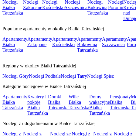
Noclegi
Noclegi
Noclegi
Noclegi
Noclegi
Noclegi
Nocle
Białka
Zakopane
Kościelisko
Szczawnica
Bukowina
Poronin
Krośc
Tatrzańska
Tatrzańska
nad
Dunaj
Popularne apartamenty w okolicy Białki Tatrzańskiej
Apartamenty
Apartamenty
Apartamenty
Apartamenty
Apartamenty
Apar
Białka
Zakopane
Kościelisko
Bukowina
Szczawnica
Poro
Tatrzańska
Tatrzańska
Regiony w okolicy Białki Tatrzańskiej
Noclegi Góry
Noclegi Podhale
Noclegi Tatry
Noclegi Spisz
Kategorie noclegowe w Białce Tatrzańskiej
Apartamenty
Kwatery i
Domki
Wille
Domy
Pensjonaty
Mo
Białka
pokoje
Białka
Białka
wakacyjne
Białka
Bi
Tatrzańska
Białka
Tatrzańska
Tatrzańska
Białka
Tatrzańska
Ta
Tatrzańska
Tatrzańska
Noclegi z udogodnieniami w Białce Tatrzańskiej
Noclegi z
Noclegi z
Noclegi ze
Noclegi z
Noclegi z
Noclegi z