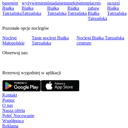
basenem
wyżywieniem
śniadaniem
parkingiem
placem
jacuzzi
Białka
Białka
Białka
Białka
zabaw
Białka
Tatrzańska
Tatrzańska
Tatrzańska
Tatrzańska
Białka
Tatrzańska
Tatrzańska
Pozostałe opcje noclegów
Noclegi
Tanie noclegi Białka
Noclegi Białka Tatrzańska
Małopolskie
Tatrzańska
centrum
Obserwuj nas:
Rezerwuj wygodniej w aplikacji
Kontakt
Pomoc
O nas
Nasza oferta
Poleć Nocowanie
Współpraca
Reklama