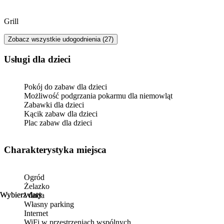
Grill
Zobacz wszystkie udogodnienia (27)
usługi dla dzieci
Pokój do zabaw dla dzieci
Możliwość podgrzania pokarmu dla niemowląt
Zabawki dla dzieci
Kącik zabaw dla dzieci
Plac zabaw dla dzieci
Charakterystyka miejsca
Ogród
Żelazko
Wybierz daty
Wybierz daty
Winda
Własny parking
Internet
WiFi w przestrzeniach wspólnych