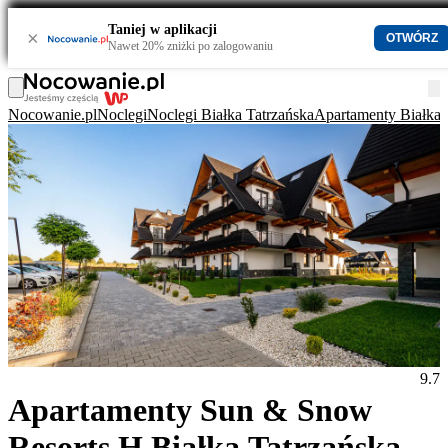
Taniej w aplikacji
×
OTWÓRZ
Nawet 20% zniżki po zalogowaniu
Nocowanie.pl
Noclegi
Noclegi Białka Tatrzańska
Apartamenty Białka 
9.7
Apartamenty Sun & Snow
Resorts H Białka Tatrzańska