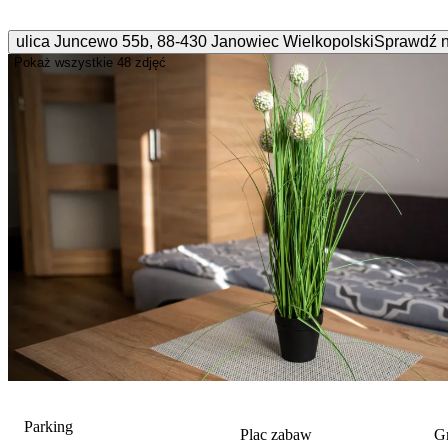
ulica Juncewo
55b
,
88-430
Janowiec Wielkopolski
Sprawdź 
Pokaż wszystkie
48 zdjęć
Parking
Plac zabaw
Gr