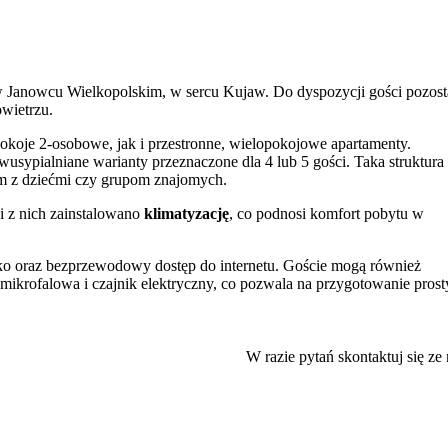
w Janowcu Wielkopolskim, w sercu Kujaw. Do dyspozycji gości pozost
wietrzu.
okoje 2-osobowe, jak i przestronne, wielopokojowe apartamenty.
wusypialniane warianty przeznaczone dla 4 lub 5 gości. Taka struktura
m z dziećmi czy grupom znajomych.
ci z nich zainstalowano
klimatyzację
, co podnosi komfort pobytu w
ko oraz bezprzewodowy dostęp do internetu. Goście mogą również
mikrofalowa i czajnik elektryczny, co pozwala na przygotowanie pros
godnieniem podczas dłuższych pobytów.
W razie pytań skontaktuj się ze
 najmłodszych gościach stworzono
plac zabaw dla dzieci
, a dorośli mog
do grillowania
.
atnego, prywatnego parkingu
. Na terenie całego obiektu można