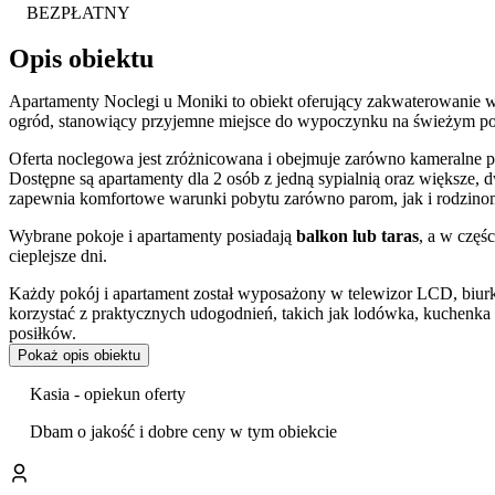
BEZPŁATNY
Opis obiektu
Apartamenty Noclegi u Moniki to obiekt oferujący zakwaterowanie 
ogród, stanowiący przyjemne miejsce do wypoczynku na świeżym po
Oferta noclegowa jest zróżnicowana i obejmuje zarówno kameralne p
Dostępne są apartamenty dla 2 osób z jedną sypialnią oraz większe, d
zapewnia komfortowe warunki pobytu zarówno parom, jak i rodzino
Wybrane pokoje i apartamenty posiadają
balkon lub taras
, a w częś
cieplejsze dni.
Każdy pokój i apartament został wyposażony w telewizor LCD, biur
korzystać z praktycznych udogodnień, takich jak lodówka, kuchenka 
posiłków.
Pokaż opis obiektu
Na miejscu dostępne są także pralka i żelazko, co jest istotnym udo
Kasia - opiekun oferty
Na terenie posesji przygotowano przestrzeń do rekreacji. Z myślą o
spędzać czas w ogrodzie lub korzystać z ogólnodostępnego
miejsca 
Dbam o jakość i dobre ceny w tym obiekcie
Goście podróżujący samochodem mają zapewniony dostęp do
bezpł
bezpłatnie łączyć się z siecią Wi-Fi.