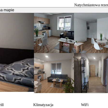
Natychmiastowa reze
na mapie
ill
Klimatyzacja
WiFi