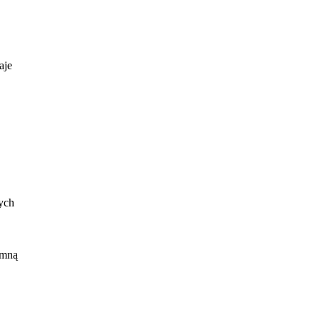
aje
tych
 mną
ą